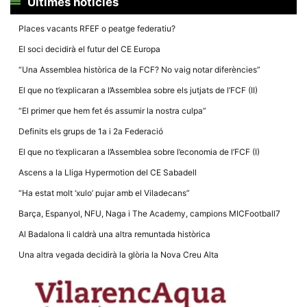
Màrqueting
Últimes notícies
En compartir
els teus
Places vacants RFEF o peatge federatiu?
interessos i
comportament
El soci decidirà el futur del CE Europa
mentre
navegues pel
“Una Assemblea històrica de la FCF? No vaig notar diferències”
nostre lloc
web
El que no t’explicaran a l’Assemblea sobre els jutjats de l’FCF (II)
incrementes
la possibilitat
“El primer que hem fet és assumir la nostra culpa”
de mirar
només
Definits els grups de 1a i 2a Federació
anuncis,
ofertes i
El que no t’explicaran a l’Assemblea sobre l’economia de l’FCF (I)
contingut
personalitzat.
Ascens a la Lliga Hypermotion del CE Sabadell
“Ha estat molt ‘xulo’ pujar amb el Viladecans”
Barça, Espanyol, NFU, Naga i The Academy, campions MICFootball7
Al Badalona li caldrà una altra remuntada històrica
Una altra vegada decidirà la glòria la Nova Creu Alta