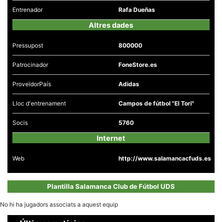
la funcionalitat
Entrenador
Rafa Dueñas
i la seva
estructura.
Altres dades
Pressupost
800000
Experiència
d'usuari
Patrocinador
FoneStore.es
Alguns
components
tècnics del
ProveïdorPaís
Adidas
nostre lloc web
emmagatzemen
dades en el seu
Lloc d'entrenament
Campos de fútbol "El Tori"
dispositiu que
permeten que el
Socis
5760
lloc funcioni tan
bé com sigui
Internet
possible. Si
rebutja
aquestes
Web
http://www.salamancacfuds.es
cookies
algunes
funcionalitats
desapareixeran
Plantilla Salamanca Club de Fútbol UDS
del lloc web.
No hi ha jugadors associats a aquest equip