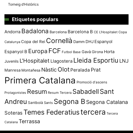
Torneig d’Històrics
Etiquetes populars
Badalona
Andorra
Barcelona B
Barcelona
CE L'Hospitalet
Copa
Cornellà
Espanyol
Copa del Rei
Damm
DHJ
Catalunya
FCF
Europa
Espanyol B
Horta
Gavà
Girona
Futbol Base
Lleida Esportiu
L'Hospitalet
LNJ
Llagostera
Juvenils
Olot
Nàstic
Prat
Peralada
Manresa
Montañesa
Primera Catalana
Promoció d'ascens
Resum
Sabadell
Sant
Protagonistes
Resum Tercera
Segona B
Andreu
Segona Catalana
Santboià
Sants
tercera
Temes Federatius
Soteras
Tercera
Terrassa
Catalana