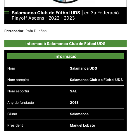
Salamanca Club de Fútbol UDS
|
en 3a Federació
Playoff Ascens - 2022 - 2023
Entrenador:
Rafa Dueñas
Necessàries
Aquestes
Informació Salamanca Club de Fútbol UDS
cookies no
són
opcionals,
Informació
són
necessàries
per al
Nom
Salamanca UDS
funcionament
tècnic de la
web.
Nom complet
Salamanca Club de Fútbol UDS
Nom esportiu
SAL
Estadístiques
Recopilem
Any de fundació
2013
dades
estadístiques
Ciutat
Salamanca
de manera
anònima d'ús
del lloc web
President
Manuel Lobato
per a millorar