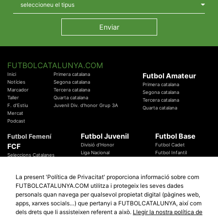
FUTBOLCATALUNYA.COM
Inici
Primera catalana
Futbol Amateur
Notícies
Segona catalana
Primera catalana
Marcador
Tercera catalana
Segona catalana
Taller
Quarta catalana
Tercera catalana
F. d'Estiu
Juvenil Div. d'honor Grup 3A
Quarta catalana
Mercat
Podcast
Futbol Juvenil
Futbol Base
Futbol Femení
FCF
Divisió d'Honor
Futbol Cadet
Liga Nacional
Futbol Infantil
Seleccions Catalanes
Territorials
Futbol Aleví
Entrenadors
Futbol Prebenjamí
Àrbitres
La present 'Política de Privacitat' proporciona informació sobre com
Temes Federatius
FUTBOLCATALUNYA.COM utilitza i protegeix les seves dades
Futbol Catalunya
Especials
personals quan navega per qualsevol propietat digital (pàgines web,
Promocions
Copa Catalunya Absoluta 2019
apps, xarxes socials…) que pertanyi a FUTBOLCATALUNYA, així com
Sortejos
Copa del Rei 2019 - 2020
dels drets que li assisteixen referent a això.
Llegir la nostra política de
Participació
Copa RFEF 2019 - 2020