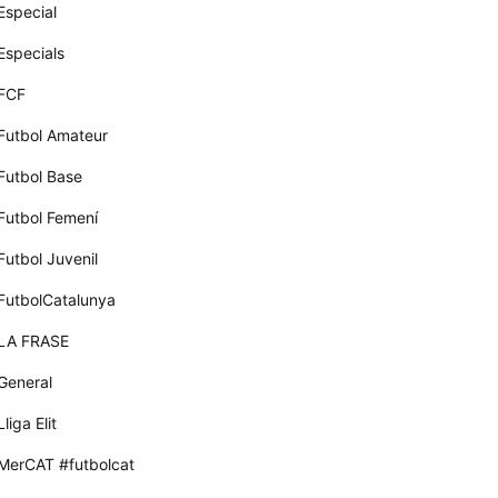
Especial
Especials
FCF
Futbol Amateur
Futbol Base
Futbol Femení
Futbol Juvenil
FutbolCatalunya
LA FRASE
General
Lliga Elit
MerCAT #futbolcat