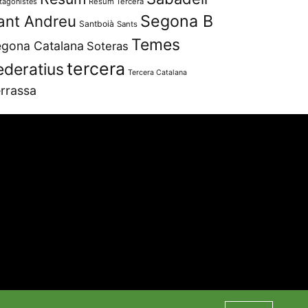
tagonistes
Resum Tercera
Segona B
ant Andreu
Santboià
Sants
Temes
gona Catalana
Soteras
tercera
ederatius
Tercera Catalana
rrassa