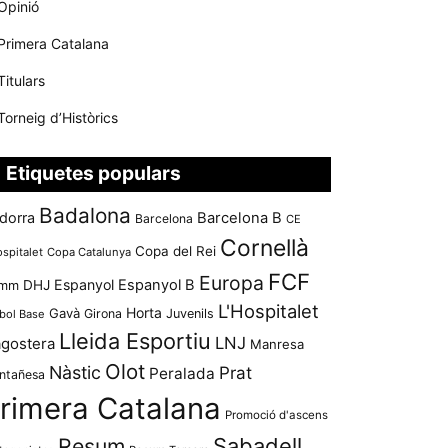
Opinió
Primera Catalana
Titulars
Torneig d’Històrics
Etiquetes populars
Badalona
dorra
Barcelona B
Barcelona
CE
Cornellà
Copa del Rei
ospitalet
Copa Catalunya
FCF
Europa
Espanyol
Espanyol B
mm
DHJ
L'Hospitalet
Horta
Gavà
Girona
Juvenils
bol Base
Lleida Esportiu
LNJ
agostera
Manresa
Olot
Nàstic
Prat
Peralada
ntañesa
rimera Catalana
Promoció d'ascens
Resum
Sabadell