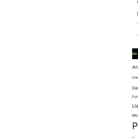
mentre
navegues pel
nostre lloc
web
incrementes la
possibilitat de
mirar només
anuncis,
ofertes i
contingut
personalitzat.
An
L'H
Da
Fut
Ll
Mo
P