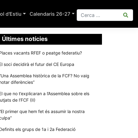
ol d'Estiu
Calendaris 26-27
Últimes notícies
Places vacants RFEF o peatge federatiu?
El soci decidirà el futur del CE Europa
“Una Assemblea històrica de la FCF? No vaig
notar diferències”
El que no t’explicaran a l’Assemblea sobre els
jutjats de l’FCF (II)
“El primer que hem fet és assumir la nostra
culpa”
Definits els grups de 1a i 2a Federació