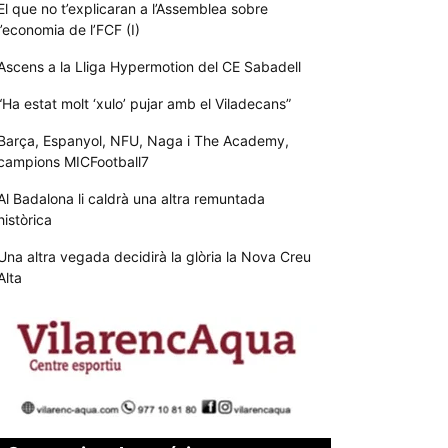
El que no t’explicaran a l’Assemblea sobre
l’economia de l’FCF (I)
Ascens a la Lliga Hypermotion del CE Sabadell
“Ha estat molt ‘xulo’ pujar amb el Viladecans”
Barça, Espanyol, NFU, Naga i The Academy,
campions MICFootball7
Al Badalona li caldrà una altra remuntada
històrica
Una altra vegada decidirà la glòria la Nova Creu
Alta