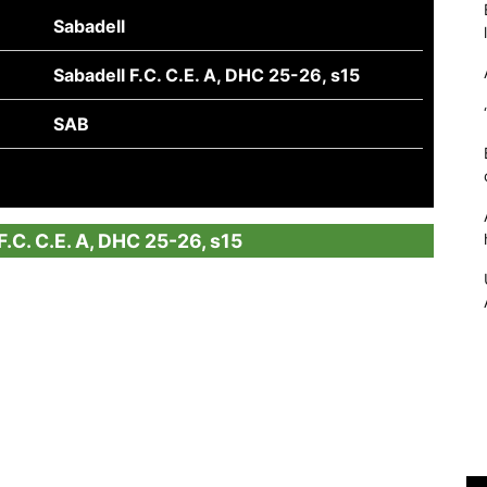
Sabadell
Sabadell F.C. C.E. A, DHC 25-26, s15
SAB
 F.C. C.E. A, DHC 25-26, s15
Necessàries
Aquestes
cookies no
són
opcionals,
són
necessàries
per al
funcionament
tècnic de la