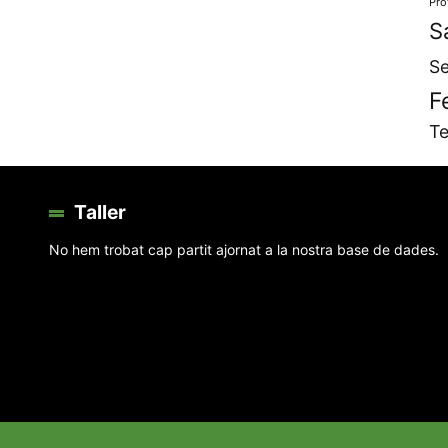
Pro
S
Se
F
Te
Taller
No hem trobat cap partit ajornat a la nostra base de dades.