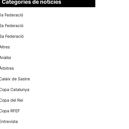
Categories de notícies
1a Federació
2a Federació
3a Federació
Altres
Anàlisi
Àrbitres
Calaix de Sastre
Copa Catalunya
Copa del Rei
Copa RFEF
Entrevista