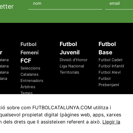
etter
Futbol
Futbol
Futbol
r
Juvenil
Base
Femení
FCF
alana
Divisió d'Honor
Futbol Cadet
alana
Liga Nacional
Futbol Infantil
Seleccions
alana
Territorials
Futbol Aleví
Catalanes
lana
Futbol
Entrenadors
Prebenjamí
Àrbitres
Temes
Federatius
rmació sobre com FUTBOLCATALUNYA.COM utilitza i
ualsevol propietat digital (pàgines web, apps, xarxes
ls drets que li assisteixen referent a això.
Llegir la
Avis Legal
Política de Privacitat
Política de Cookies