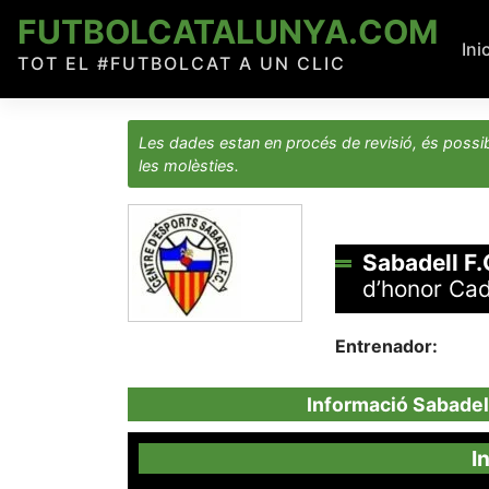
Skip
FUTBOLCATALUNYA.COM
to
Ini
TOT EL #FUTBOLCAT A UN CLIC
content
Les dades estan en procés de revisió, és possib
les molèsties.
Sabadell F.
d’honor Ca
Entrenador:
Informació Sabadell
I