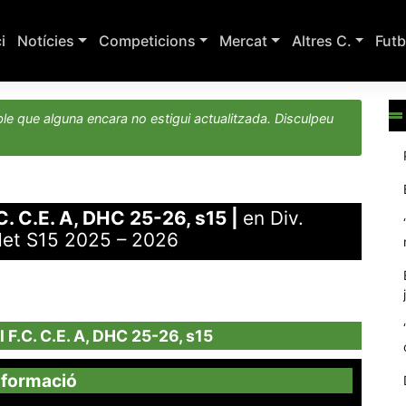
ci
Notícies
Competicions
Mercat
Altres C.
Futb
le que alguna encara no estigui actualitzada. Disculpeu
C. C.E. A, DHC 25-26, s15
|
en Div.
det S15 2025 – 2026
 F.C. C.E. A, DHC 25-26, s15
nformació