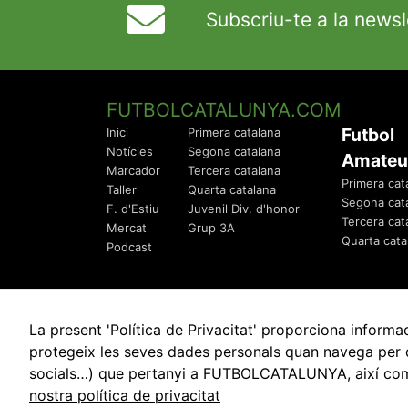
Subscriu-te a la newsl
FUTBOLCATALUNYA.COM
Futbol
Inici
Primera catalana
Notícies
Segona catalana
Amateu
Marcador
Tercera catalana
Primera cat
Taller
Quarta catalana
Segona cat
F. d'Estiu
Juvenil Div. d'honor
Tercera cat
Mercat
Grup 3A
Quarta cata
Podcast
La present 'Política de Privacitat' proporciona info
protegeix les seves dades personals quan navega per q
socials…) que pertanyi a FUTBOLCATALUNYA, així com de
© 2010 - 2026
FutbolCatalunya.com
nostra política de privacitat