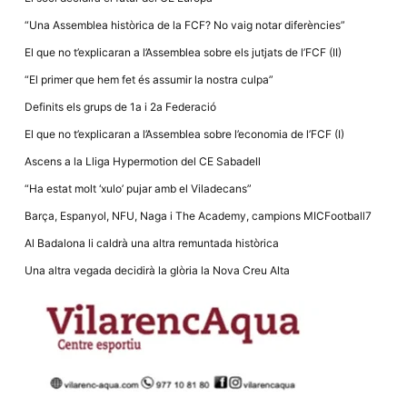
la funcionalitat
i la seva
“Una Assemblea històrica de la FCF? No vaig notar diferències”
estructura.
El que no t’explicaran a l’Assemblea sobre els jutjats de l’FCF (II)
“El primer que hem fet és assumir la nostra culpa”
Experiència
d'usuari
Definits els grups de 1a i 2a Federació
Alguns
components
El que no t’explicaran a l’Assemblea sobre l’economia de l’FCF (I)
tècnics del
nostre lloc web
Ascens a la Lliga Hypermotion del CE Sabadell
emmagatzemen
dades en el seu
“Ha estat molt ‘xulo’ pujar amb el Viladecans”
dispositiu que
permeten que el
Barça, Espanyol, NFU, Naga i The Academy, campions MICFootball7
lloc funcioni tan
bé com sigui
Al Badalona li caldrà una altra remuntada històrica
possible. Si
rebutja
Una altra vegada decidirà la glòria la Nova Creu Alta
aquestes
cookies
algunes
funcionalitats
desapareixeran
del lloc web.