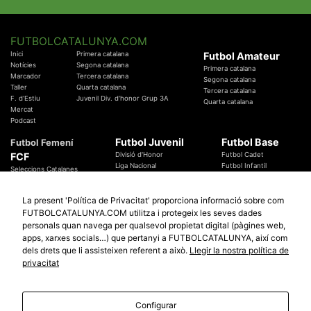
FUTBOLCATALUNYA.COM
Inici
Primera catalana
Futbol Amateur
Notícies
Segona catalana
Primera catalana
Marcador
Tercera catalana
Segona catalana
Taller
Quarta catalana
Tercera catalana
F. d'Estiu
Juvenil Div. d'honor Grup 3A
Quarta catalana
Mercat
Podcast
Futbol Juvenil
Futbol Base
Futbol Femení
FCF
Divisió d'Honor
Futbol Cadet
Liga Nacional
Futbol Infantil
Seleccions Catalanes
Territorials
Futbol Aleví
Entrenadors
Futbol Prebenjamí
Àrbitres
La present 'Política de Privacitat' proporciona informació sobre com
Temes Federatius
FUTBOLCATALUNYA.COM utilitza i protegeix les seves dades
Futbol Catalunya
Especials
personals quan navega per qualsevol propietat digital (pàgines web,
Promocions
apps, xarxes socials…) que pertanyi a FUTBOLCATALUNYA, així com
Copa Catalunya Absoluta 2019
Sortejos
Copa del Rei 2019 - 2020
dels drets que li assisteixen referent a això.
Llegir la nostra política de
Participació
Copa RFEF 2019 - 2020
privacitat
Copa Catalunya Amateur 2019
Configurar