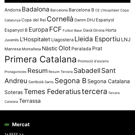
Badalona
Andorra
Barcelona B
Barcelona
CE L'Hospitalet
Copa
Cornellà
Espanyol
Copa del Rei
Damm
DHJ
Catalunya
FCF
Europa
Espanyol B
Horta
Gavà
Girona
Futbol Base
Lleida Esportiu
L'Hospitalet
LNJ
Llagostera
Juvenils
Olot
Nàstic
Prat
Peralada
Manresa
Montañesa
Primera Catalana
Promoció d'ascens
Resum
Sabadell
Sant
Protagonistes
Resum Tercera
Segona B
Andreu
Segona Catalana
Santboià
Sants
tercera
Temes Federatius
Soteras
Tercera
Terrassa
Catalana
Mercat
1a RFEF >>