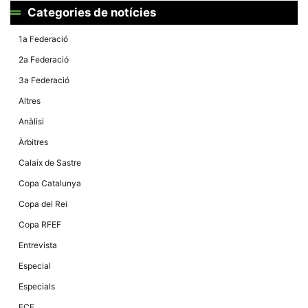
Màrqueting
Categories de notícies
En compartir
els teus
interessos i
1a Federació
comportament
mentre
2a Federació
navegues pel
nostre lloc
3a Federació
web
incrementes
Altres
la possibilitat
de mirar
Anàlisi
només
anuncis,
Àrbitres
ofertes i
contingut
Calaix de Sastre
personalitzat.
Copa Catalunya
Copa del Rei
Copa RFEF
Entrevista
Especial
Especials
FCF