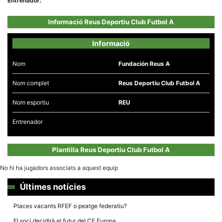
Entrenador:
Informació Reus Deportiu Club Futbol A
Informació
Necessàries
Nom
Fundación Reus A
Aquestes
cookies no
són
Nom complet
Reus Deportiu Club Futbol A
opcionals,
són
Nom esportiu
REU
necessàries
per al
funcionament
Entrenador
tècnic de la
web.
Plantilla Reus Deportiu Club Futbol A
Estadístiques
No hi ha jugadors associats a aquest equip
Recopilem
dades
Últimes notícies
estadístiques
de manera
anònima d'ús
Places vacants RFEF o peatge federatiu?
del lloc web
per a millorar
El soci decidirà el futur del CE Europa