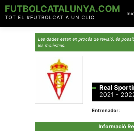
Skip
FUTBOLCATALUNYA.COM
to
Ini
TOT EL #FUTBOLCAT A UN CLIC
content
Les dades estan en procés de revisió, és possib
les molèsties.
Real Sporti
2021 - 202
Entrenador:
Informació Re