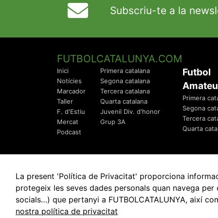
Subscriu-te a la newsl
FUTBOLCATALUNYA.COM
Futbol
Inici
Primera catalana
Notícies
Segona catalana
Amateu
Marcador
Tercera catalana
Primera cat
Taller
Quarta catalana
Segona cat
F. d'Estiu
Juvenil Div. d'honor
Tercera cat
Mercat
Grup 3A
Quarta cata
Podcast
La present 'Política de Privacitat' proporciona info
protegeix les seves dades personals quan navega per q
socials…) que pertanyi a FUTBOLCATALUNYA, així com de
© 2010 - 2026
FutbolCatalunya.com
nostra política de privacitat