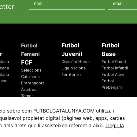
etter
Futbol
Futbol
Futbol
r
Juvenil
Base
Femení
FCF
alana
Divisió d'Honor
Futbol Cadet
alana
Liga Nacional
Futbol Infantil
Seleccions
alana
Territorials
Futbol Aleví
Catalanes
lana
Futbol
Entrenadors
Prebenjamí
Àrbitres
Temes
Federatius
rmació sobre com FUTBOLCATALUNYA.COM utilitza i
ualsevol propietat digital (pàgines web, apps, xarxes
ls drets que li assisteixen referent a això.
Llegir la
Avis Legal
Política de Privacitat
Política de Cookies