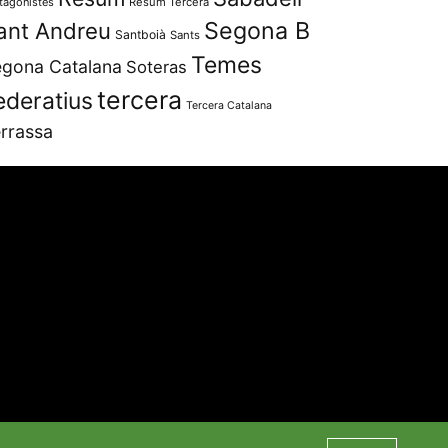
tagonistes
Resum Tercera
Segona B
ant Andreu
Santboià
Sants
Temes
gona Catalana
Soteras
tercera
ederatius
Tercera Catalana
rrassa