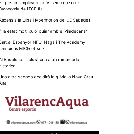
El que no t’explicaran a l’Assemblea sobre
l’economia de l’FCF (I)
Ascens a la Lliga Hypermotion del CE Sabadell
“Ha estat molt ‘xulo’ pujar amb el Viladecans”
Barça, Espanyol, NFU, Naga i The Academy,
campions MICFootball7
Al Badalona li caldrà una altra remuntada
històrica
Una altra vegada decidirà la glòria la Nova Creu
Alta