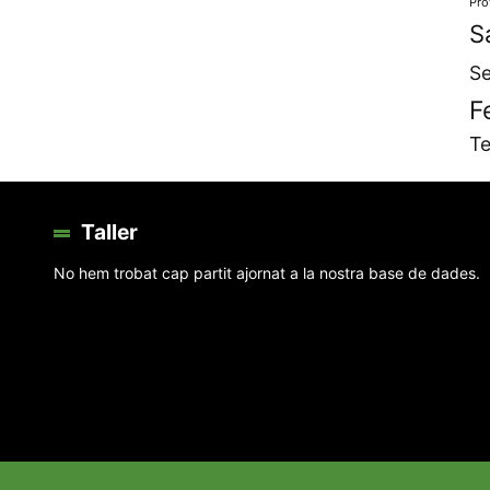
Pro
S
Se
F
Te
Taller
No hem trobat cap partit ajornat a la nostra base de dades.