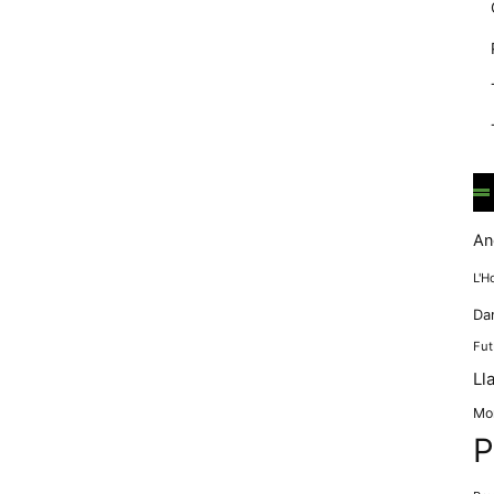
mentre
navegues pel
nostre lloc
web
incrementes la
possibilitat de
mirar només
anuncis,
ofertes i
contingut
personalitzat.
An
L'H
Da
Fut
Ll
Mo
P