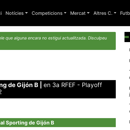
ci
Notícies
Competicions
Mercat
Altres C.
Futb
le que alguna encara no estigui actualitzada. Disculpeu
ng de Gijón B
|
en 3a RFEF - Playoff
2
al Sporting de Gijón B