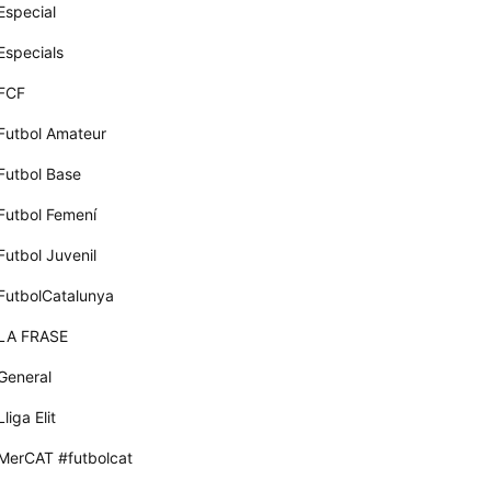
Especial
Especials
FCF
Futbol Amateur
Futbol Base
Futbol Femení
Futbol Juvenil
FutbolCatalunya
LA FRASE
General
Lliga Elit
MerCAT #futbolcat