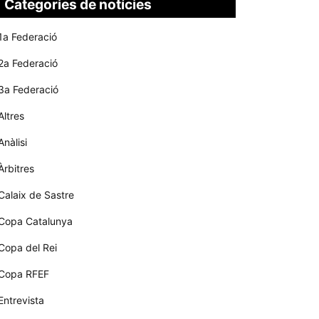
Categories de notícies
1a Federació
2a Federació
3a Federació
Altres
Anàlisi
Àrbitres
Calaix de Sastre
Copa Catalunya
Copa del Rei
Copa RFEF
Entrevista