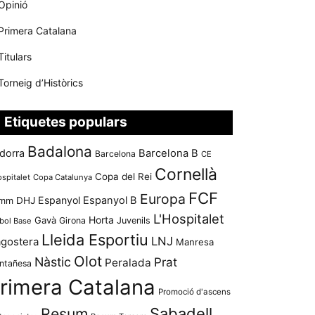
Opinió
Primera Catalana
Titulars
Torneig d’Històrics
Etiquetes populars
Badalona
dorra
Barcelona B
Barcelona
CE
Cornellà
Copa del Rei
ospitalet
Copa Catalunya
FCF
Europa
Espanyol
Espanyol B
mm
DHJ
L'Hospitalet
Horta
Gavà
Girona
Juvenils
bol Base
Lleida Esportiu
LNJ
agostera
Manresa
Olot
Nàstic
Prat
Peralada
ntañesa
rimera Catalana
Promoció d'ascens
Resum
Sabadell