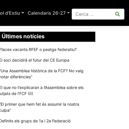
ol d'Estiu
Calendaris 26-27
Últimes notícies
Places vacants RFEF o peatge federatiu?
El soci decidirà el futur del CE Europa
“Una Assemblea històrica de la FCF? No vaig
notar diferències”
El que no t’explicaran a l’Assemblea sobre els
jutjats de l’FCF (II)
“El primer que hem fet és assumir la nostra
culpa”
Definits els grups de 1a i 2a Federació