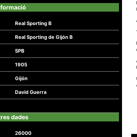
nformació
Real Sporting B
Real Sporting de Gijón B
SPB
1905
Gijón
Necessàries
Aquestes
David Guerra
cookies no
són
opcionals,
són
tres dades
necessàries
per al
funcionament
26000
tècnic de la