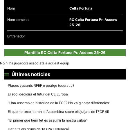
Nom
Celta Fortuna
Nom complet
RC Celta Fortuna Pr. Ascens
25-26
Necessàries
Entrenador
Aquestes
cookies no
són
Plantilla RC Celta Fortuna Pr. Ascens 25-26
opcionals,
són
necessàries
No hi ha jugadors associats a aquest equip
per al
funcionament
Últimes notícies
tècnic de la
web.
Places vacants RFEF o peatge federatiu?
El soci decidirà el futur del CE Europa
Estadístiques
Recopilem
“Una Assemblea històrica de la FCF? No vaig notar diferències”
dades
estadístiques
El que no t’explicaran a l’Assemblea sobre els jutjats de l’FCF (II)
de manera
anònima d'ús
“El primer que hem fet és assumir la nostra culpa”
del lloc web
per a millorar
Definits els grups de 1a i 2a Federació