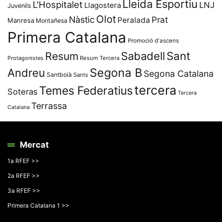
Lleida Esportiu
L'Hospitalet
LNJ
Llagostera
Juvenils
Olot
Nàstic
Prat
Peralada
Manresa
Montañesa
Primera Catalana
Promoció d'ascens
Resum
Sabadell
Sant
Protagonistes
Resum Tercera
Segona B
Andreu
Segona Catalana
Santboià
Sants
tercera
Temes Federatius
Soteras
Tercera
Terrassa
Catalana
Mercat
1a RFEF >>
2a RFEF >>
3a RFEF >>
Primera Catalana 1 >>