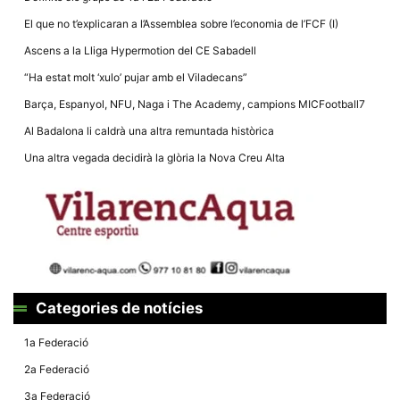
la funcionalitat
i la seva
El que no t’explicaran a l’Assemblea sobre l’economia de l’FCF (I)
estructura.
Ascens a la Lliga Hypermotion del CE Sabadell
“Ha estat molt ‘xulo’ pujar amb el Viladecans”
Experiència
d'usuari
Barça, Espanyol, NFU, Naga i The Academy, campions MICFootball7
Alguns
Al Badalona li caldrà una altra remuntada històrica
components
tècnics del
Una altra vegada decidirà la glòria la Nova Creu Alta
nostre lloc web
emmagatzemen
dades en el seu
dispositiu que
permeten que el
lloc funcioni tan
bé com sigui
possible. Si
rebutja
aquestes
cookies
algunes
Categories de notícies
funcionalitats
desapareixeran
1a Federació
del lloc web.
2a Federació
3a Federació