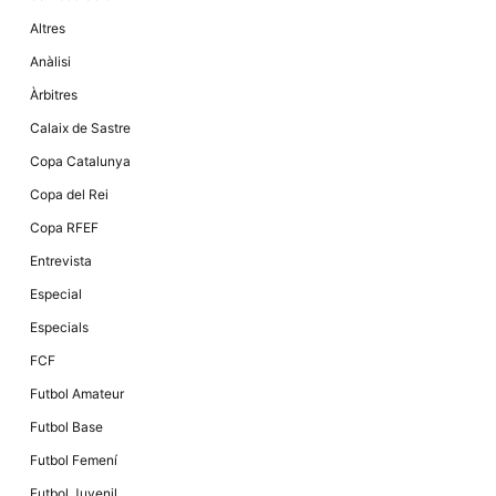
Màrqueting
En compartir
Altres
els teus
interessos i
Anàlisi
comportament
mentre
Àrbitres
navegues pel
nostre lloc
Calaix de Sastre
web
incrementes
Copa Catalunya
la possibilitat
de mirar
Copa del Rei
només
anuncis,
Copa RFEF
ofertes i
contingut
Entrevista
personalitzat.
Especial
Especials
FCF
Futbol Amateur
Futbol Base
Futbol Femení
Futbol Juvenil