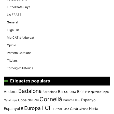
FutbolCatalunya
LA FRASE
General
Lliga Elit
MerCAT #futbolcat
Opinió
Primera Catalana
Titulars
Torneig d’Històrics
Etiquetes populars
Badalona
Andorra
Barcelona B
Barcelona
CE L'Hospitalet
Copa
Cornellà
Espanyol
Copa del Rei
Damm
DHJ
Catalunya
FCF
Europa
Espanyol B
Horta
Gavà
Girona
Futbol Base