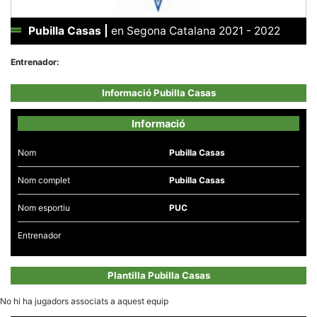
Pubilla Casas
|
en Segona Catalana 2021 - 2022
Entrenador:
Necessàries
Informació Pubilla Casas
Aquestes
cookies no
són
Informació
opcionals,
són
necessàries
Nom
Pubilla Casas
per al
funcionament
Nom complet
Pubilla Casas
tècnic de la
web.
Nom esportiu
PUC
Entrenador
Estadístiques
Recopilem
dades
estadístiques
Plantilla Pubilla Casas
de manera
anònima d'ús
del lloc web
No hi ha jugadors associats a aquest equip
per a millorar