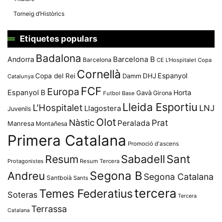
Torneig d’Històrics
Etiquetes populars
Badalona
Andorra
Barcelona B
Barcelona
CE L'Hospitalet
Copa
Cornellà
Espanyol
Copa del Rei
Damm
DHJ
Catalunya
FCF
Europa
Espanyol B
Horta
Gavà
Girona
Futbol Base
Lleida Esportiu
L'Hospitalet
LNJ
Llagostera
Juvenils
Olot
Nàstic
Prat
Peralada
Manresa
Montañesa
Primera Catalana
Promoció d'ascens
Resum
Sabadell
Sant
Protagonistes
Resum Tercera
Segona B
Andreu
Segona Catalana
Santboià
Sants
tercera
Temes Federatius
Soteras
Tercera
Terrassa
Catalana