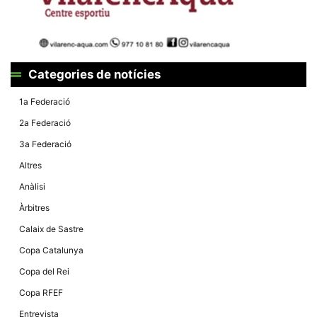
Màrqueting
En compartir
els teus
interessos i
comportament
mentre
navegues pel
Categories de notícies
nostre lloc
web
incrementes
1a Federació
la possibilitat
de mirar
2a Federació
només
anuncis,
3a Federació
ofertes i
contingut
Altres
personalitzat.
Anàlisi
Àrbitres
Calaix de Sastre
Copa Catalunya
Copa del Rei
Copa RFEF
Entrevista