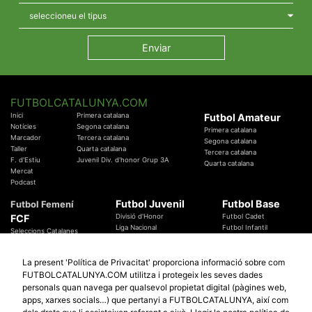
FUTBOLCATALUNYA.COM
Inici
Primera catalana
Futbol Amateur
Notícies
Segona catalana
Primera catalana
Marcador
Tercera catalana
Segona catalana
Taller
Quarta catalana
Tercera catalana
F. d'Estiu
Juvenil Div. d'honor Grup 3A
Quarta catalana
Mercat
Podcast
Futbol Juvenil
Futbol Base
Futbol Femení
FCF
Divisió d'Honor
Futbol Cadet
Liga Nacional
Futbol Infantil
Seleccions Catalanes
Territorials
Futbol Aleví
Entrenadors
Futbol Prebenjamí
Àrbitres
La present 'Política de Privacitat' proporciona informació sobre com
Temes Federatius
FUTBOLCATALUNYA.COM utilitza i protegeix les seves dades
Futbol Catalunya
Especials
personals quan navega per qualsevol propietat digital (pàgines web,
Promocions
Copa Catalunya Absoluta 2019
apps, xarxes socials…) que pertanyi a FUTBOLCATALUNYA, així com
Sortejos
Copa del Rei 2019 - 2020