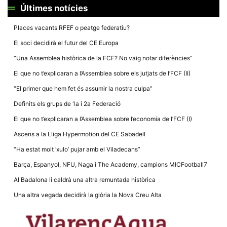
la funcionalitat
Últimes notícies
i la seva
estructura.
Places vacants RFEF o peatge federatiu?
El soci decidirà el futur del CE Europa
Experiència
d'usuari
“Una Assemblea històrica de la FCF? No vaig notar diferències”
Alguns
El que no t’explicaran a l’Assemblea sobre els jutjats de l’FCF (II)
components
tècnics del
“El primer que hem fet és assumir la nostra culpa”
nostre lloc web
emmagatzemen
Definits els grups de 1a i 2a Federació
dades en el seu
dispositiu que
El que no t’explicaran a l’Assemblea sobre l’economia de l’FCF (I)
permeten que el
lloc funcioni tan
Ascens a la Lliga Hypermotion del CE Sabadell
bé com sigui
possible. Si
“Ha estat molt ‘xulo’ pujar amb el Viladecans”
rebutja
aquestes
Barça, Espanyol, NFU, Naga i The Academy, campions MICFootball7
cookies
algunes
Al Badalona li caldrà una altra remuntada històrica
funcionalitats
desapareixeran
Una altra vegada decidirà la glòria la Nova Creu Alta
del lloc web.