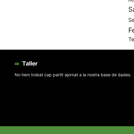
Pro
S
Se
F
Te
Taller
No hem trobat cap partit ajornat a la nostra base de dades.