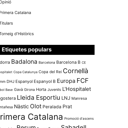
Opinió
Primera Catalana
Titulars
Torneig d’Històrics
Etiquetes populars
Badalona
dorra
Barcelona B
Barcelona
CE
Cornellà
Copa del Rei
ospitalet
Copa Catalunya
FCF
Europa
Espanyol
Espanyol B
mm
DHJ
L'Hospitalet
Horta
Gavà
Girona
Juvenils
bol Base
Lleida Esportiu
LNJ
agostera
Manresa
Olot
Nàstic
Prat
Peralada
ntañesa
rimera Catalana
Promoció d'ascens
Resum
Sabadell