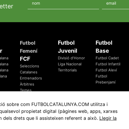
etter
Futbol
Futbol
Futbol
r
Juvenil
Base
Femení
FCF
alana
Divisió d'Honor
Futbol Cadet
alana
Liga Nacional
Futbol Infantil
Seleccions
alana
Territorials
Futbol Aleví
Catalanes
lana
Futbol
Entrenadors
Prebenjamí
Àrbitres
Temes
Federatius
rmació sobre com FUTBOLCATALUNYA.COM utilitza i
ualsevol propietat digital (pàgines web, apps, xarxes
ls drets que li assisteixen referent a això.
Llegir la
Avis Legal
Política de Privacitat
Política de Cookies