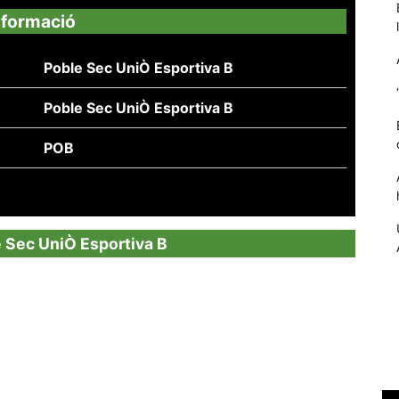
nformació
Poble Sec UniÒ Esportiva B
Poble Sec UniÒ Esportiva B
POB
Necessàries
e Sec UniÒ Esportiva B
Aquestes
cookies no
són
opcionals,
són
necessàries
per al
funcionament
tècnic de la