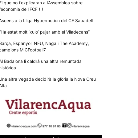
El que no t’explicaran a l’Assemblea sobre
l’economia de l’FCF (I)
Ascens a la Lliga Hypermotion del CE Sabadell
“Ha estat molt ‘xulo’ pujar amb el Viladecans”
Barça, Espanyol, NFU, Naga i The Academy,
campions MICFootball7
Al Badalona li caldrà una altra remuntada
històrica
Una altra vegada decidirà la glòria la Nova Creu
Alta