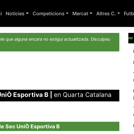
ci
Notícies
Competicions
Mercat
Altres C.
Futb
le que alguna encara no estigui actualitzada. Disculpeu
UniÒ Esportiva B
|
en Quarta Catalana
le Sec UniÒ Esportiva B