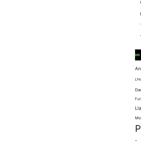
mentre
navegues pel
nostre lloc
web
incrementes la
possibilitat de
mirar només
anuncis,
ofertes i
contingut
personalitzat.
An
L'H
Da
Fut
Ll
Mo
P