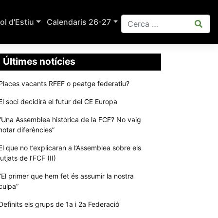
ol d'Estiu
Calendaris 26-27
Últimes notícies
Places vacants RFEF o peatge federatiu?
El soci decidirà el futur del CE Europa
“Una Assemblea històrica de la FCF? No vaig
notar diferències”
El que no t’explicaran a l’Assemblea sobre els
jutjats de l’FCF (II)
“El primer que hem fet és assumir la nostra
culpa”
Definits els grups de 1a i 2a Federació