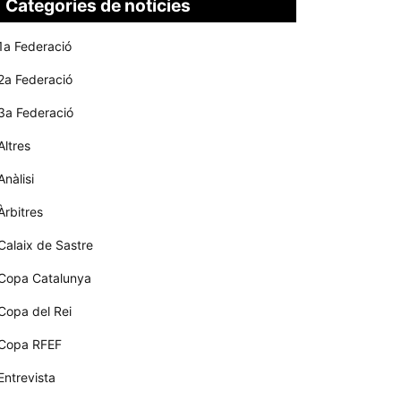
Categories de notícies
1a Federació
2a Federació
3a Federació
Altres
Anàlisi
Àrbitres
Calaix de Sastre
Copa Catalunya
Copa del Rei
Copa RFEF
Entrevista