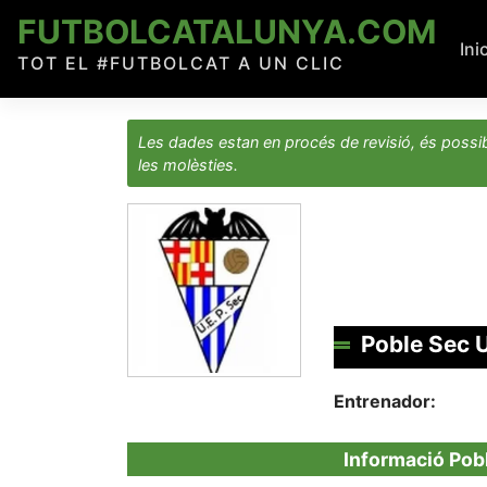
Skip
FUTBOLCATALUNYA.COM
to
Ini
TOT EL #FUTBOLCAT A UN CLIC
content
Les dades estan en procés de revisió, és possib
les molèsties.
Poble Sec 
Entrenador:
Informació Pob