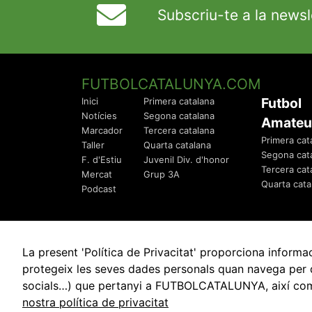
Subscriu-te a la newsl
FUTBOLCATALUNYA.COM
Futbol
Inici
Primera catalana
Notícies
Segona catalana
Amateu
Marcador
Tercera catalana
Primera cat
Taller
Quarta catalana
Segona cat
F. d'Estiu
Juvenil Div. d'honor
Tercera cat
Mercat
Grup 3A
Quarta cata
Podcast
La present 'Política de Privacitat' proporciona info
protegeix les seves dades personals quan navega per q
socials…) que pertanyi a FUTBOLCATALUNYA, així com de
© 2010 - 2026
FutbolCatalunya.com
nostra política de privacitat