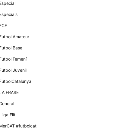
Especial
Especials
FCF
Futbol Amateur
Futbol Base
Futbol Femení
Futbol Juvenil
FutbolCatalunya
LA FRASE
General
Lliga Elit
MerCAT #futbolcat