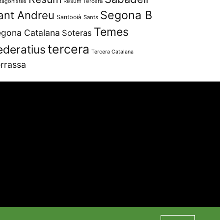
tagonistes
Resum Tercera
Segona B
ant Andreu
Santboià
Sants
Temes
gona Catalana
Soteras
tercera
ederatius
Tercera Catalana
rrassa