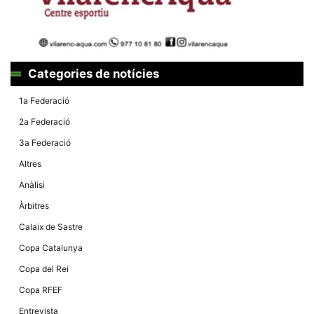
Màrqueting
En compartir
els teus
interessos i
comportament
mentre
navegues pel
Categories de notícies
nostre lloc
web
incrementes
1a Federació
la possibilitat
de mirar
2a Federació
només
anuncis,
3a Federació
ofertes i
contingut
Altres
personalitzat.
Anàlisi
Àrbitres
Calaix de Sastre
Copa Catalunya
Copa del Rei
Copa RFEF
Entrevista