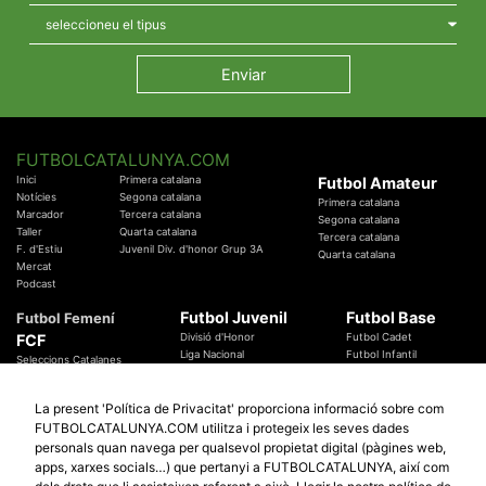
FUTBOLCATALUNYA.COM
Inici
Primera catalana
Futbol Amateur
Notícies
Segona catalana
Primera catalana
Marcador
Tercera catalana
Segona catalana
Taller
Quarta catalana
Tercera catalana
F. d'Estiu
Juvenil Div. d'honor Grup 3A
Quarta catalana
Mercat
Podcast
Futbol Juvenil
Futbol Base
Futbol Femení
FCF
Divisió d'Honor
Futbol Cadet
Liga Nacional
Futbol Infantil
Seleccions Catalanes
Territorials
Futbol Aleví
Entrenadors
Futbol Prebenjamí
Àrbitres
La present 'Política de Privacitat' proporciona informació sobre com
Temes Federatius
FUTBOLCATALUNYA.COM utilitza i protegeix les seves dades
Futbol Catalunya
Especials
personals quan navega per qualsevol propietat digital (pàgines web,
Promocions
Copa Catalunya Absoluta 2019
apps, xarxes socials…) que pertanyi a FUTBOLCATALUNYA, així com
Sortejos
Copa del Rei 2019 - 2020