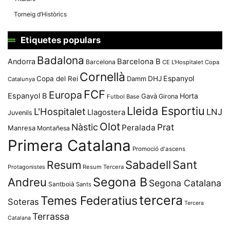
Torneig d’Històrics
Etiquetes populars
Badalona
Andorra
Barcelona B
Barcelona
CE L'Hospitalet
Copa
Cornellà
Espanyol
Copa del Rei
Damm
DHJ
Catalunya
FCF
Europa
Espanyol B
Horta
Gavà
Girona
Futbol Base
Lleida Esportiu
L'Hospitalet
LNJ
Llagostera
Juvenils
Olot
Nàstic
Prat
Peralada
Manresa
Montañesa
Primera Catalana
Promoció d'ascens
Resum
Sabadell
Sant
Protagonistes
Resum Tercera
Segona B
Andreu
Segona Catalana
Santboià
Sants
tercera
Temes Federatius
Soteras
Tercera
Terrassa
Catalana