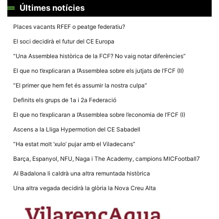
la funcionalitat
Últimes notícies
i la seva
estructura.
Places vacants RFEF o peatge federatiu?
El soci decidirà el futur del CE Europa
Experiència
d'usuari
“Una Assemblea històrica de la FCF? No vaig notar diferències”
Alguns
El que no t’explicaran a l’Assemblea sobre els jutjats de l’FCF (II)
components
tècnics del
“El primer que hem fet és assumir la nostra culpa”
nostre lloc web
emmagatzemen
Definits els grups de 1a i 2a Federació
dades en el seu
dispositiu que
El que no t’explicaran a l’Assemblea sobre l’economia de l’FCF (I)
permeten que el
lloc funcioni tan
Ascens a la Lliga Hypermotion del CE Sabadell
bé com sigui
possible. Si
“Ha estat molt ‘xulo’ pujar amb el Viladecans”
rebutja
aquestes
Barça, Espanyol, NFU, Naga i The Academy, campions MICFootball7
cookies
algunes
Al Badalona li caldrà una altra remuntada històrica
funcionalitats
desapareixeran
Una altra vegada decidirà la glòria la Nova Creu Alta
del lloc web.