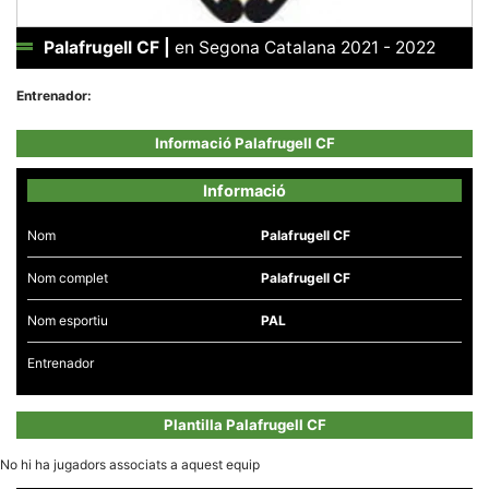
Palafrugell CF
|
en Segona Catalana 2021 - 2022
Entrenador:
Necessàries
Informació Palafrugell CF
Aquestes
cookies no
són
Informació
opcionals,
són
necessàries
Nom
Palafrugell CF
per al
funcionament
Nom complet
Palafrugell CF
tècnic de la
web.
Nom esportiu
PAL
Entrenador
Estadístiques
Recopilem
dades
estadístiques
Plantilla Palafrugell CF
de manera
anònima d'ús
del lloc web
No hi ha jugadors associats a aquest equip
per a millorar