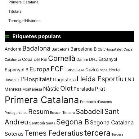
Primera Catalana
Titulars
Torneig d’Històrics
Etiquetes populars
Badalona
Andorra
Barcelona B
Barcelona
CE L'Hospitalet
Copa
Cornellà
Espanyol
Copa del Rei
Damm
DHJ
Catalunya
FCF
Europa
Espanyol B
Horta
Gavà
Girona
Futbol Base
Lleida Esportiu
L'Hospitalet
LNJ
Llagostera
Juvenils
Olot
Nàstic
Prat
Peralada
Manresa
Montañesa
Primera Catalana
Promoció d'ascens
Resum
Sabadell
Sant
Protagonistes
Resum Tercera
Segona B
Andreu
Segona Catalana
Santboià
Sants
tercera
Temes Federatius
Soteras
Tercera