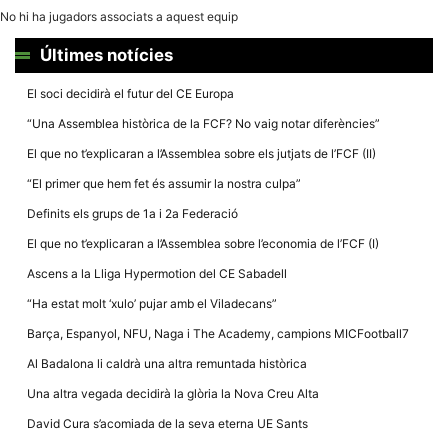
la funcionalitat
No hi ha jugadors associats a aquest equip
i la seva
estructura.
Últimes notícies
El soci decidirà el futur del CE Europa
Experiència
d'usuari
“Una Assemblea històrica de la FCF? No vaig notar diferències”
Alguns
components
El que no t’explicaran a l’Assemblea sobre els jutjats de l’FCF (II)
tècnics del
nostre lloc web
“El primer que hem fet és assumir la nostra culpa”
emmagatzemen
dades en el seu
Definits els grups de 1a i 2a Federació
dispositiu que
permeten que el
El que no t’explicaran a l’Assemblea sobre l’economia de l’FCF (I)
lloc funcioni tan
bé com sigui
Ascens a la Lliga Hypermotion del CE Sabadell
possible. Si
rebutja
“Ha estat molt ‘xulo’ pujar amb el Viladecans”
aquestes
cookies
Barça, Espanyol, NFU, Naga i The Academy, campions MICFootball7
algunes
funcionalitats
Al Badalona li caldrà una altra remuntada històrica
desapareixeran
del lloc web.
Una altra vegada decidirà la glòria la Nova Creu Alta
David Cura s’acomiada de la seva eterna UE Sants