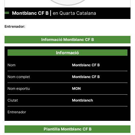
Montblanc CF B
|
en Quarta Catalana
Entrenador:
Necessàries
Informació Montblanc CF B
Aquestes
cookies no
són
Informació
opcionals,
són
necessàries
Nom
Montblanc CF B
per al
funcionament
Nom complet
Montblanc CF B
tècnic de la
web.
Nom esportiu
MON
Ciutat
Montblanch​​​​
Estadístiques
Recopilem
dades
Entrenador
estadístiques
de manera
anònima d'ús
del lloc web
Plantilla Montblanc CF B
per a millorar