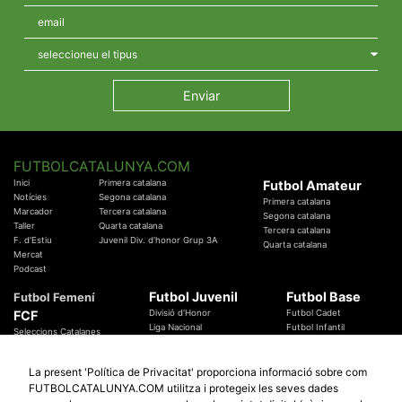
FUTBOLCATALUNYA.COM
Inici
Primera catalana
Futbol Amateur
Notícies
Segona catalana
Primera catalana
Marcador
Tercera catalana
Segona catalana
Taller
Quarta catalana
Tercera catalana
F. d'Estiu
Juvenil Div. d'honor Grup 3A
Quarta catalana
Mercat
Podcast
Futbol Juvenil
Futbol Base
Futbol Femení
FCF
Divisió d'Honor
Futbol Cadet
Liga Nacional
Futbol Infantil
Seleccions Catalanes
Territorials
Futbol Aleví
Entrenadors
Futbol Prebenjamí
Àrbitres
La present 'Política de Privacitat' proporciona informació sobre com
Temes Federatius
FUTBOLCATALUNYA.COM utilitza i protegeix les seves dades