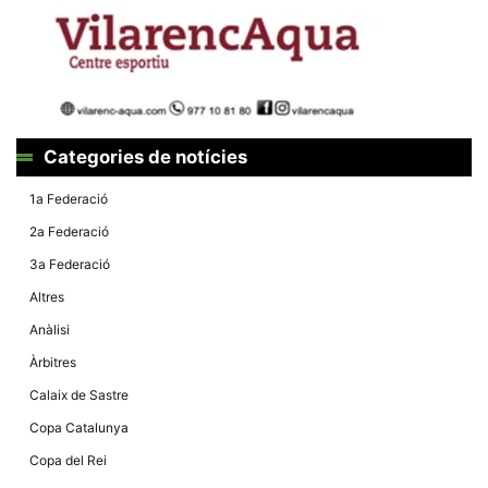
Màrqueting
En compartir
els teus
interessos i
comportament
mentre
navegues pel
nostre lloc
web
incrementes
Categories de notícies
la possibilitat
de mirar
només
1a Federació
anuncis,
ofertes i
2a Federació
contingut
personalitzat.
3a Federació
Altres
Anàlisi
Àrbitres
Calaix de Sastre
Copa Catalunya
Copa del Rei