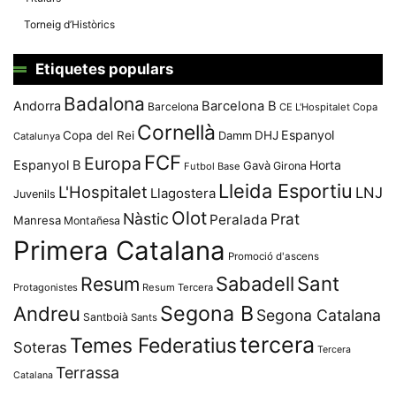
Torneig d’Històrics
Etiquetes populars
Badalona
Andorra
Barcelona B
Barcelona
CE L'Hospitalet
Copa
Cornellà
Espanyol
Copa del Rei
Damm
DHJ
Catalunya
FCF
Europa
Espanyol B
Horta
Gavà
Girona
Futbol Base
Lleida Esportiu
L'Hospitalet
LNJ
Llagostera
Juvenils
Olot
Nàstic
Prat
Peralada
Manresa
Montañesa
Primera Catalana
Promoció d'ascens
Resum
Sabadell
Sant
Protagonistes
Resum Tercera
Segona B
Andreu
Segona Catalana
Santboià
Sants
tercera
Temes Federatius
Soteras
Tercera
Terrassa
Catalana