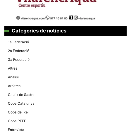
Màrqueting
En compartir
els teus
interessos i
comportament
mentre
navegues pel
Categories de notícies
nostre lloc
web
incrementes
1a Federació
la possibilitat
de mirar
2a Federació
només
anuncis,
3a Federació
ofertes i
contingut
Altres
personalitzat.
Anàlisi
Àrbitres
Calaix de Sastre
Copa Catalunya
Copa del Rei
Copa RFEF
Entrevista