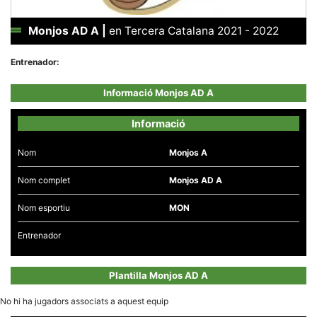
Monjos AD A
|
en Tercera Catalana 2021 - 2022
Entrenador:
Necessàries
Informació Monjos AD A
Aquestes
cookies no
són
Informació
opcionals,
són
necessàries
Nom
Monjos A
per al
funcionament
Nom complet
Monjos AD A
tècnic de la
web.
Nom esportiu
MON
Entrenador
Estadístiques
Recopilem
dades
estadístiques
Plantilla Monjos AD A
de manera
anònima d'ús
del lloc web
No hi ha jugadors associats a aquest equip
per a millorar