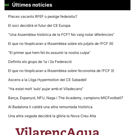
la funcionalitat
Últimes notícies
i la seva
estructura.
Places vacants RFEF o peatge federatiu?
El soci decidirà el futur del CE Europa
Experiència
d'usuari
“Una Assemblea històrica de la FCF? No vaig notar diferències”
Alguns
El que no t’explicaran a l’Assemblea sobre els jutjats de l’FCF (II)
components
tècnics del
“El primer que hem fet és assumir la nostra culpa”
nostre lloc web
emmagatzemen
Definits els grups de 1a i 2a Federació
dades en el seu
dispositiu que
El que no t’explicaran a l’Assemblea sobre l’economia de l’FCF (I)
permeten que el
lloc funcioni tan
Ascens a la Lliga Hypermotion del CE Sabadell
bé com sigui
possible. Si
“Ha estat molt ‘xulo’ pujar amb el Viladecans”
rebutja
aquestes
Barça, Espanyol, NFU, Naga i The Academy, campions MICFootball7
cookies
algunes
Al Badalona li caldrà una altra remuntada històrica
funcionalitats
desapareixeran
Una altra vegada decidirà la glòria la Nova Creu Alta
del lloc web.