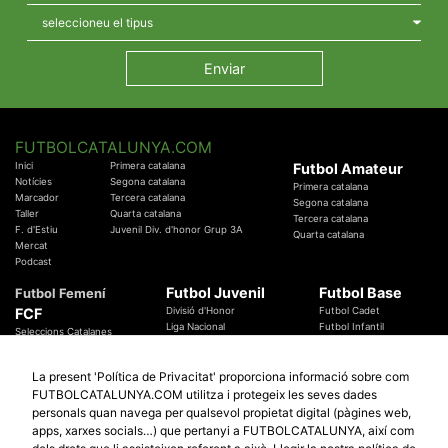
FUTBOLCATALUNYA.COM
Inici
Primera catalana
Futbol Amateur
Notícies
Segona catalana
Primera catalana
Marcador
Tercera catalana
Segona catalana
Taller
Quarta catalana
Tercera catalana
F. d'Estiu
Juvenil Div. d'honor Grup 3A
Quarta catalana
Mercat
Podcast
Futbol Juvenil
Futbol Base
Futbol Femení
FCF
Divisió d'Honor
Futbol Cadet
Liga Nacional
Futbol Infantil
Seleccions Catalanes
Territorials
Futbol Aleví
Entrenadors
Futbol Prebenjamí
Àrbitres
La present 'Política de Privacitat' proporciona informació sobre com
Temes Federatius
FUTBOLCATALUNYA.COM utilitza i protegeix les seves dades
Futbol Catalunya
Especials
personals quan navega per qualsevol propietat digital (pàgines web,
Promocions
Copa Catalunya Absoluta 2019
apps, xarxes socials…) que pertanyi a FUTBOLCATALUNYA, així com
Sortejos
Copa del Rei 2019 - 2020