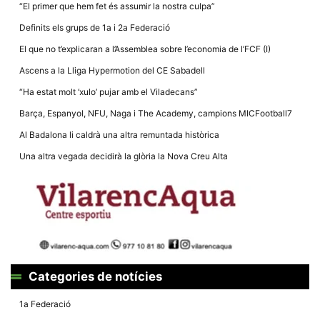
la funcionalitat
“El primer que hem fet és assumir la nostra culpa”
i la seva
estructura.
Definits els grups de 1a i 2a Federació
El que no t’explicaran a l’Assemblea sobre l’economia de l’FCF (I)
Ascens a la Lliga Hypermotion del CE Sabadell
Experiència
d'usuari
“Ha estat molt ‘xulo’ pujar amb el Viladecans”
Alguns
components
Barça, Espanyol, NFU, Naga i The Academy, campions MICFootball7
tècnics del
nostre lloc web
Al Badalona li caldrà una altra remuntada històrica
emmagatzemen
dades en el seu
Una altra vegada decidirà la glòria la Nova Creu Alta
dispositiu que
permeten que el
lloc funcioni tan
bé com sigui
possible. Si
rebutja
aquestes
cookies
algunes
funcionalitats
desapareixeran
Categories de notícies
del lloc web.
1a Federació