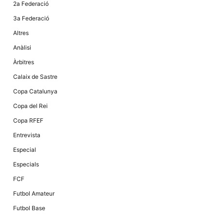
Màrqueting
2a Federació
En compartir
els teus
3a Federació
interessos i
comportament
Altres
mentre
navegues pel
Anàlisi
nostre lloc
web
Àrbitres
incrementes
la possibilitat
Calaix de Sastre
de mirar
només
Copa Catalunya
anuncis,
ofertes i
Copa del Rei
contingut
personalitzat.
Copa RFEF
Entrevista
Especial
Especials
FCF
Futbol Amateur
Futbol Base