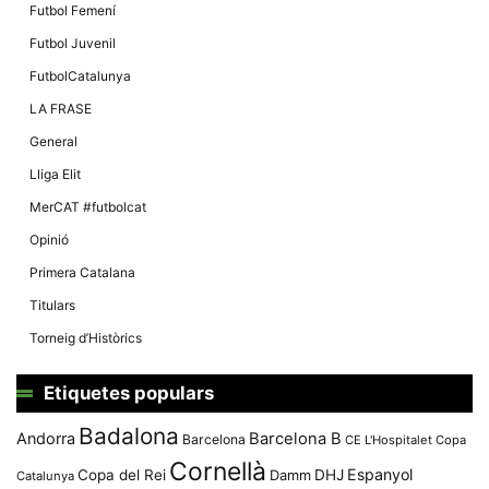
Futbol Femení
Futbol Juvenil
FutbolCatalunya
LA FRASE
General
Lliga Elit
MerCAT #futbolcat
Opinió
Primera Catalana
Titulars
Torneig d’Històrics
Etiquetes populars
Badalona
Andorra
Barcelona B
Barcelona
CE L'Hospitalet
Copa
Cornellà
Espanyol
Copa del Rei
Damm
DHJ
Catalunya