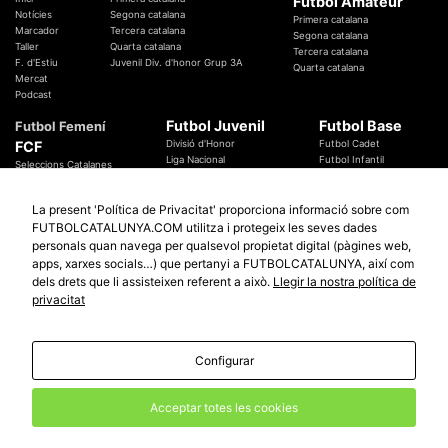
Futbol Amateur
Notícies
Segona catalana
Primera catalana
Marcador
Tercera catalana
Segona catalana
Taller
Quarta catalana
Tercera catalana
F. d'Estiu
Juvenil Div. d'honor Grup 3A
Quarta catalana
Mercat
Podcast
Futbol Juvenil
Futbol Base
Futbol Femení
FCF
Divisió d'Honor
Futbol Cadet
Liga Nacional
Futbol Infantil
Seleccions Catalanes
Territorials
Futbol Aleví
Entrenadors
Futbol Prebenjamí
Àrbitres
La present 'Política de Privacitat' proporciona informació sobre com
Temes Federatius
FUTBOLCATALUNYA.COM utilitza i protegeix les seves dades
Futbol Catalunya
Especials
personals quan navega per qualsevol propietat digital (pàgines web,
Promocions
apps, xarxes socials…) que pertanyi a FUTBOLCATALUNYA, així com
Copa Catalunya Absoluta 2019
Sortejos
Copa del Rei 2019 - 2020
dels drets que li assisteixen referent a això.
Llegir la nostra política de
Participació
Copa RFEF 2019 - 2020
privacitat
Copa Catalunya Amateur 2019
Configurar
© 2010 - 2026
FutbolCatalunya.com
Avis Legal
Política de Privacitat
Política de Cookies
Acceptar totes les cookies
redaccio@futbolcatalunya.com