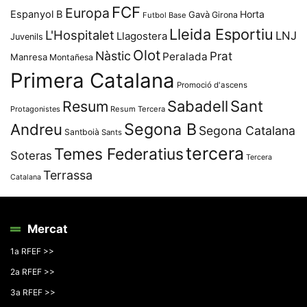
FCF
Europa
Espanyol B
Horta
Gavà
Girona
Futbol Base
Lleida Esportiu
L'Hospitalet
LNJ
Llagostera
Juvenils
Olot
Nàstic
Prat
Peralada
Manresa
Montañesa
Primera Catalana
Promoció d'ascens
Resum
Sabadell
Sant
Protagonistes
Resum Tercera
Segona B
Andreu
Segona Catalana
Santboià
Sants
tercera
Temes Federatius
Soteras
Tercera
Terrassa
Catalana
Mercat
1a RFEF >>
2a RFEF >>
3a RFEF >>