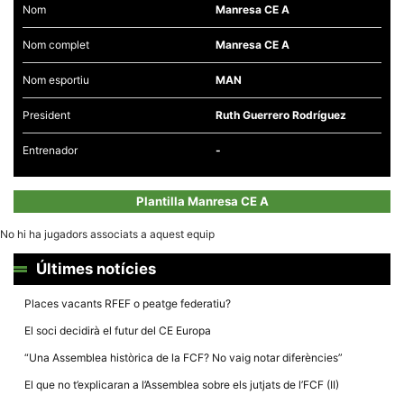
Nom
Manresa CE A
Nom complet
Manresa CE A
Nom esportiu
MAN
Necessàries
President
Ruth Guerrero Rodríguez
Aquestes
cookies no
Entrenador
-
són
opcionals,
són
necessàries
Plantilla Manresa CE A
per al
funcionament
tècnic de la
No hi ha jugadors associats a aquest equip
web.
Últimes notícies
Estadístiques
Places vacants RFEF o peatge federatiu?
Recopilem
dades
El soci decidirà el futur del CE Europa
estadístiques
de manera
“Una Assemblea històrica de la FCF? No vaig notar diferències”
anònima d'ús
del lloc web
El que no t’explicaran a l’Assemblea sobre els jutjats de l’FCF (II)
per a millorar