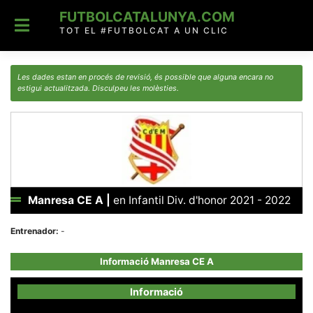
Skip
FUTBOLCATALUNYA.COM
to
content
TOT EL #FUTBOLCAT A UN CLIC
Les dades estan en procés de revisió, és possible que alguna encara no
estigui actualitzada. Disculpeu les molèsties.
Manresa CE A
|
en Infantil Div. d'honor 2021 - 2022
Entrenador:
-
Informació Manresa CE A
Informació