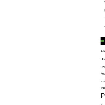
mentre
navegues pel
nostre lloc
web
incrementes la
possibilitat de
mirar només
anuncis,
ofertes i
contingut
personalitzat.
An
L'H
Da
Fut
Ll
Mo
P