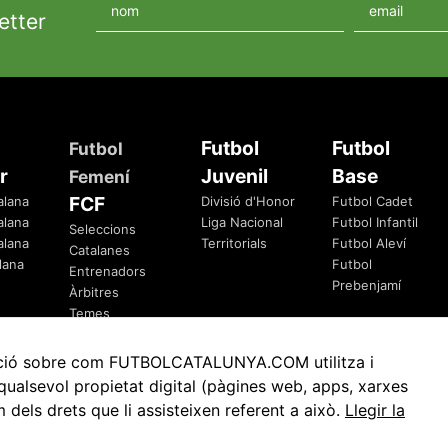
etter
Futbol
Futbol
Futbol
r
Juvenil
Base
Femení
FCF
alana
Divisió d'Honor
Futbol Cadet
alana
Liga Nacional
Futbol Infantil
Seleccions
alana
Territorials
Futbol Aleví
Catalanes
lana
Futbol
Entrenadors
Prebenjamí
Àrbitres
Temes
Federatius
rmació sobre com FUTBOLCATALUNYA.COM utilitza i
ualsevol propietat digital (pàgines web, apps, xarxes
ls drets que li assisteixen referent a això.
Llegir la
Avis Legal
Política de Privacitat
Política de Cookies