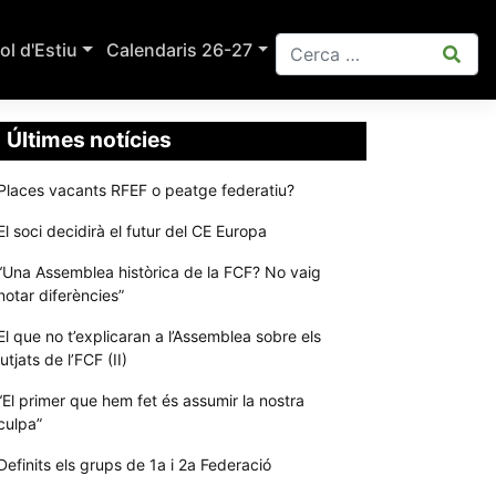
ol d'Estiu
Calendaris 26-27
Últimes notícies
Places vacants RFEF o peatge federatiu?
El soci decidirà el futur del CE Europa
“Una Assemblea històrica de la FCF? No vaig
notar diferències”
El que no t’explicaran a l’Assemblea sobre els
jutjats de l’FCF (II)
“El primer que hem fet és assumir la nostra
culpa”
Definits els grups de 1a i 2a Federació