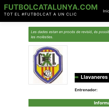
Skip
FUTBOLCATALUNYA.COM
to
Ini
TOT EL #FUTBOLCAT A UN CLIC
content
Les dades estan en procés de revisió, és possib
les molèsties.
Llavaneres
Entrenador:
Inform