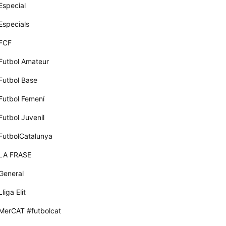
Especial
Especials
FCF
Futbol Amateur
Futbol Base
Futbol Femení
Futbol Juvenil
FutbolCatalunya
LA FRASE
General
Lliga Elit
MerCAT #futbolcat