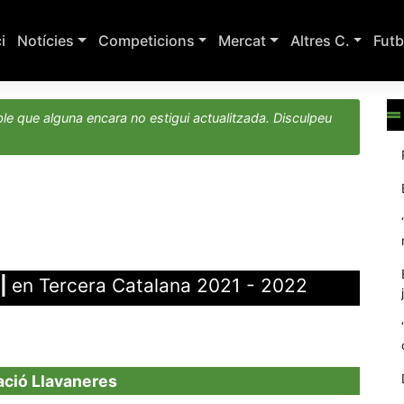
ci
Notícies
Competicions
Mercat
Altres C.
Futb
le que alguna encara no estigui actualitzada. Disculpeu
|
en Tercera Catalana 2021 - 2022
ació Llavaneres