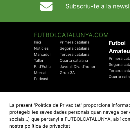
Subscriu-te a la newsl
FUTBOLCATALUNYA.COM
Futbol
Inici
Primera catalana
Notícies
Segona catalana
Amateu
Marcador
Tercera catalana
Primera cat
Taller
Quarta catalana
Segona cat
F. d'Estiu
Juvenil Div. d'honor
Tercera cat
Mercat
Grup 3A
Quarta cata
Podcast
La present 'Política de Privacitat' proporciona info
protegeix les seves dades personals quan navega per q
socials…) que pertanyi a FUTBOLCATALUNYA, així com de
© 2010 - 2026
FutbolCatalunya.com
nostra política de privacitat