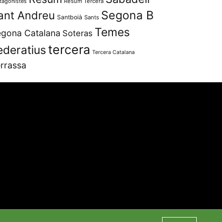
tagonistes
Resum Tercera
Segona B
ant Andreu
Santboià
Sants
Temes
gona Catalana
Soteras
tercera
ederatius
Tercera Catalana
rrassa