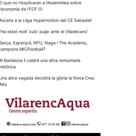
El que no t’explicaran a l’Assemblea sobre
l’economia de l’FCF (I)
Ascens a la Lliga Hypermotion del CE Sabadell
“Ha estat molt ‘xulo’ pujar amb el Viladecans”
Barça, Espanyol, NFU, Naga i The Academy,
campions MICFootball7
Al Badalona li caldrà una altra remuntada
històrica
Una altra vegada decidirà la glòria la Nova Creu
Alta