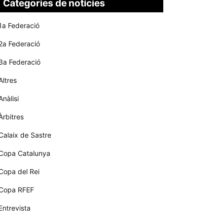
Categories de notícies
1a Federació
2a Federació
3a Federació
Altres
Anàlisi
Àrbitres
Calaix de Sastre
Copa Catalunya
Copa del Rei
Copa RFEF
Entrevista