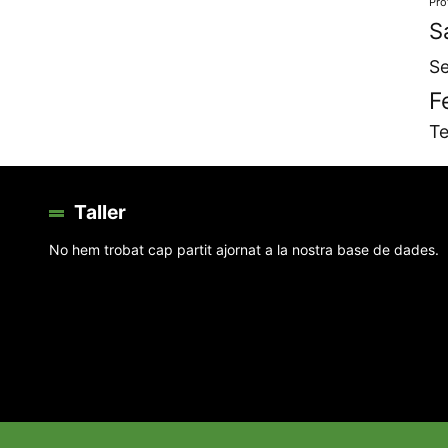
Pro
S
Se
F
Te
Taller
No hem trobat cap partit ajornat a la nostra base de dades.