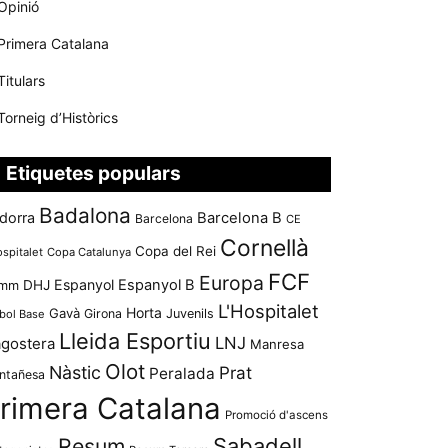
Opinió
Primera Catalana
Titulars
Torneig d’Històrics
Etiquetes populars
Badalona
dorra
Barcelona B
Barcelona
CE
Cornellà
Copa del Rei
ospitalet
Copa Catalunya
FCF
Europa
Espanyol
Espanyol B
mm
DHJ
L'Hospitalet
Horta
Gavà
Girona
Juvenils
bol Base
Lleida Esportiu
LNJ
agostera
Manresa
Olot
Nàstic
Prat
Peralada
ntañesa
rimera Catalana
Promoció d'ascens
Resum
Sabadell