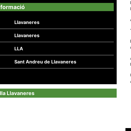
nformació
Llavaneres
Llavaneres
LLA
Sant Andreu de Llavaneres
Necessàries
Aquestes
cookies no
illa Llavaneres
són
opcionals,
són
necessàries
per al
funcionament
tècnic de la