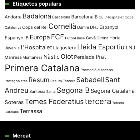
Etiquetes populars
Badalona
Andorra
Barcelona B
Barcelona
CE L'Hospitalet
Copa
Cornellà
Espanyol
Copa del Rei
Damm
DHJ
Catalunya
FCF
Europa
Espanyol B
Horta
Gavà
Girona
Futbol Base
Lleida Esportiu
L'Hospitalet
LNJ
Llagostera
Juvenils
Olot
Nàstic
Prat
Peralada
Manresa
Montañesa
Primera Catalana
Promoció d'ascens
Resum
Sabadell
Sant
Protagonistes
Resum Tercera
Segona B
Andreu
Segona Catalana
Santboià
Sants
tercera
Temes Federatius
Soteras
Tercera
Terrassa
Catalana
Mercat