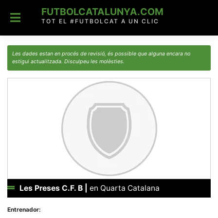
Skip
FUTBOLCATALUNYA.COM
to
content
TOT EL #FUTBOLCAT A UN CLIC
Les dades estan en procés de revisió, és possible que alguna encara no
estigui actualitzada. Disculpeu les molèsties.
Les Preses C.F. B
|
en Quarta Catalana
Entrenador: