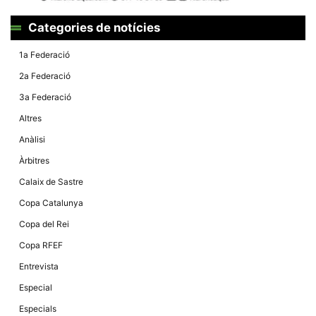
Màrqueting
En compartir
els teus
Categories de notícies
interessos i
comportament
1a Federació
mentre
navegues pel
2a Federació
nostre lloc
web
3a Federació
incrementes
la possibilitat
Altres
de mirar
només
Anàlisi
anuncis,
ofertes i
Àrbitres
contingut
personalitzat.
Calaix de Sastre
Copa Catalunya
Copa del Rei
Copa RFEF
Entrevista
Especial
Especials