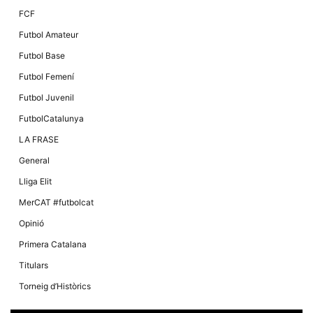
FCF
Futbol Amateur
Futbol Base
Futbol Femení
Futbol Juvenil
FutbolCatalunya
LA FRASE
General
Lliga Elit
MerCAT #futbolcat
Opinió
Primera Catalana
Titulars
Torneig d’Històrics