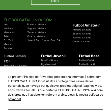
FUTBOLCATALUNYA.COM
Inici
Primera catalana
Futbol Amateur
Notícies
Segona catalana
Primera catalana
Marcador
Tercera catalana
Segona catalana
Taller
Quarta catalana
Tercera catalana
F. d'Estiu
Juvenil Div. d'honor Grup 3A
Quarta catalana
Mercat
Podcast
Futbol Juvenil
Futbol Base
Futbol Femení
FCF
Divisió d'Honor
Futbol Cadet
Liga Nacional
Futbol Infantil
Seleccions Catalanes
Territorials
Futbol Aleví
Entrenadors
Futbol Prebenjamí
Àrbitres
La present 'Política de Privacitat' proporciona informació sobre com
Temes Federatius
FUTBOLCATALUNYA.COM utilitza i protegeix les seves dades
Futbol Catalunya
Especials
personals quan navega per qualsevol propietat digital (pàgines web,
Promocions
apps, xarxes socials…) que pertanyi a FUTBOLCATALUNYA, així com
Copa Catalunya Absoluta 2019
Sortejos
Copa del Rei 2019 - 2020
dels drets que li assisteixen referent a això.
Llegir la nostra política de
Participació
Copa RFEF 2019 - 2020
privacitat
Copa Catalunya Amateur 2019