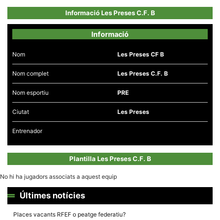
Informació Les Preses C.F. B
Informació
Nom
Les Preses CF B
Necessàries
Aquestes
Nom complet
Les Preses C.F. B
cookies no
són
opcionals,
Nom esportiu
PRE
són
necessàries
per al
Ciutat
Les Preses
funcionament
tècnic de la
Entrenador
web.
Plantilla Les Preses C.F. B
Estadístiques
Recopilem
No hi ha jugadors associats a aquest equip
dades
estadístiques
Últimes notícies
de manera
anònima d'ús
del lloc web
Places vacants RFEF o peatge federatiu?
per a millorar