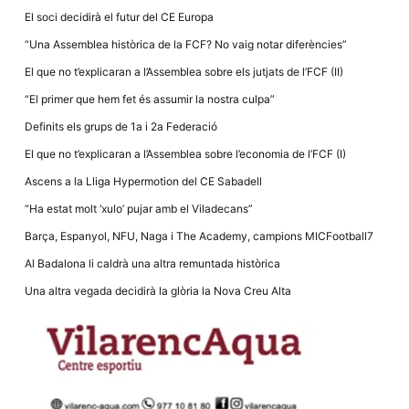
la funcionalitat
El soci decidirà el futur del CE Europa
i la seva
estructura.
“Una Assemblea històrica de la FCF? No vaig notar diferències”
El que no t’explicaran a l’Assemblea sobre els jutjats de l’FCF (II)
Experiència
“El primer que hem fet és assumir la nostra culpa”
d'usuari
Alguns
Definits els grups de 1a i 2a Federació
components
tècnics del
El que no t’explicaran a l’Assemblea sobre l’economia de l’FCF (I)
nostre lloc web
emmagatzemen
Ascens a la Lliga Hypermotion del CE Sabadell
dades en el seu
dispositiu que
“Ha estat molt ‘xulo’ pujar amb el Viladecans”
permeten que el
lloc funcioni tan
Barça, Espanyol, NFU, Naga i The Academy, campions MICFootball7
bé com sigui
possible. Si
Al Badalona li caldrà una altra remuntada històrica
rebutja
aquestes
Una altra vegada decidirà la glòria la Nova Creu Alta
cookies
algunes
funcionalitats
desapareixeran
del lloc web.