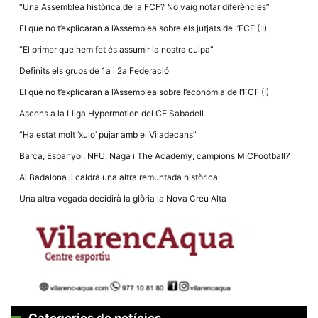
la funcionalitat
“Una Assemblea històrica de la FCF? No vaig notar diferències”
i la seva
estructura.
El que no t’explicaran a l’Assemblea sobre els jutjats de l’FCF (II)
“El primer que hem fet és assumir la nostra culpa”
Definits els grups de 1a i 2a Federació
Experiència
d'usuari
El que no t’explicaran a l’Assemblea sobre l’economia de l’FCF (I)
Alguns
components
Ascens a la Lliga Hypermotion del CE Sabadell
tècnics del
nostre lloc web
“Ha estat molt ‘xulo’ pujar amb el Viladecans”
emmagatzemen
dades en el seu
Barça, Espanyol, NFU, Naga i The Academy, campions MICFootball7
dispositiu que
permeten que el
Al Badalona li caldrà una altra remuntada històrica
lloc funcioni tan
bé com sigui
Una altra vegada decidirà la glòria la Nova Creu Alta
possible. Si
rebutja
aquestes
cookies
algunes
funcionalitats
desapareixeran
del lloc web.
Categories de notícies