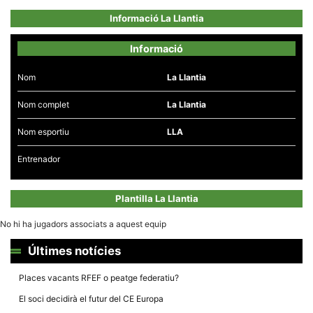
Informació La Llantia
Informació
Nom
La Llantia
Necessàries
Aquestes
Nom complet
La Llantia
cookies no
són
opcionals,
Nom esportiu
LLA
són
necessàries
per al
Entrenador
funcionament
tècnic de la
web.
Plantilla La Llantia
No hi ha jugadors associats a aquest equip
Estadístiques
Recopilem
Últimes notícies
dades
estadístiques
de manera
Places vacants RFEF o peatge federatiu?
anònima d'ús
del lloc web
El soci decidirà el futur del CE Europa
per a millorar