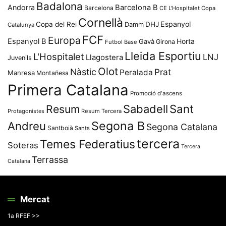
Badalona
Andorra
Barcelona B
Barcelona
CE L'Hospitalet
Copa
Cornellà
Espanyol
Copa del Rei
Damm
DHJ
Catalunya
FCF
Europa
Espanyol B
Horta
Gavà
Girona
Futbol Base
Lleida Esportiu
L'Hospitalet
LNJ
Llagostera
Juvenils
Olot
Nàstic
Prat
Peralada
Manresa
Montañesa
Primera Catalana
Promoció d'ascens
Resum
Sabadell
Sant
Protagonistes
Resum Tercera
Segona B
Andreu
Segona Catalana
Santboià
Sants
tercera
Temes Federatius
Soteras
Tercera
Terrassa
Catalana
Mercat
1a RFEF >>