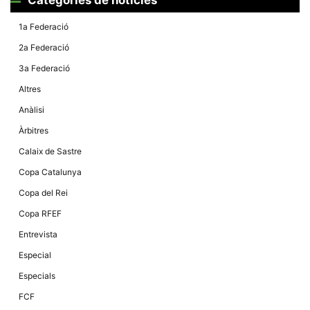
Màrqueting
En compartir
els teus
1a Federació
interessos i
comportament
2a Federació
mentre
navegues pel
3a Federació
nostre lloc
web
Altres
incrementes
la possibilitat
Anàlisi
de mirar
només
Àrbitres
anuncis,
ofertes i
Calaix de Sastre
contingut
personalitzat.
Copa Catalunya
Copa del Rei
Copa RFEF
Entrevista
Especial
Especials
FCF