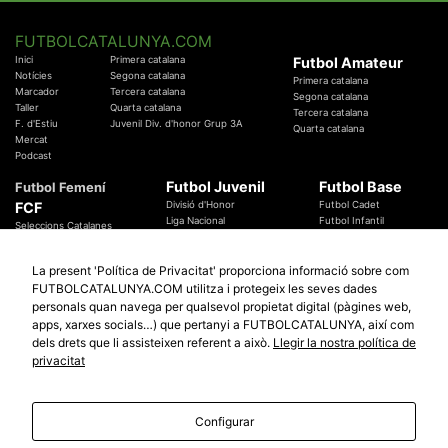
FUTBOLCATALUNYA.COM
Inici
Primera catalana
Futbol Amateur
Notícies
Segona catalana
Primera catalana
Marcador
Tercera catalana
Segona catalana
Taller
Quarta catalana
Tercera catalana
F. d'Estiu
Juvenil Div. d'honor Grup 3A
Quarta catalana
Mercat
Podcast
Futbol Juvenil
Futbol Base
Futbol Femení
FCF
Divisió d'Honor
Futbol Cadet
Liga Nacional
Futbol Infantil
Seleccions Catalanes
Territorials
Futbol Aleví
Entrenadors
Futbol Prebenjamí
Àrbitres
La present 'Política de Privacitat' proporciona informació sobre com
Temes Federatius
FUTBOLCATALUNYA.COM utilitza i protegeix les seves dades
Futbol Catalunya
Especials
personals quan navega per qualsevol propietat digital (pàgines web,
Promocions
apps, xarxes socials…) que pertanyi a FUTBOLCATALUNYA, així com
Copa Catalunya Absoluta 2019
Sortejos
Copa del Rei 2019 - 2020
dels drets que li assisteixen referent a això.
Llegir la nostra política de
Participació
Copa RFEF 2019 - 2020
privacitat
Copa Catalunya Amateur 2019
Configurar
© 2010 - 2026
FutbolCatalunya.com