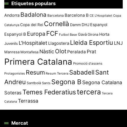
Etiquetes populars
Badalona
Andorra
Barcelona B
Barcelona
CE L'Hospitalet
Copa
Cornellà
Espanyol
Copa del Rei
Damm
DHJ
Catalunya
FCF
Europa
Espanyol B
Horta
Gavà
Girona
Futbol Base
Lleida Esportiu
L'Hospitalet
LNJ
Llagostera
Juvenils
Olot
Nàstic
Prat
Peralada
Manresa
Montañesa
Primera Catalana
Promoció d'ascens
Resum
Sabadell
Sant
Protagonistes
Resum Tercera
Segona B
Andreu
Segona Catalana
Santboià
Sants
tercera
Temes Federatius
Soteras
Tercera
Terrassa
Catalana
Mercat