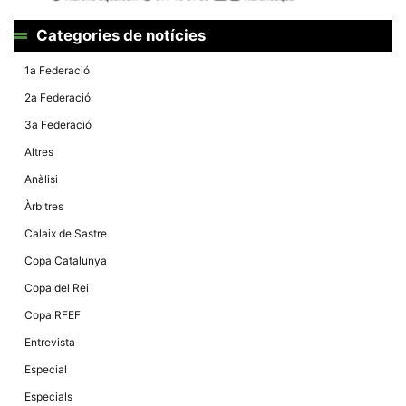
Màrqueting
En compartir
els teus
Categories de notícies
interessos i
comportament
1a Federació
mentre
navegues pel
2a Federació
nostre lloc
web
3a Federació
incrementes
la possibilitat
Altres
de mirar
només
Anàlisi
anuncis,
ofertes i
Àrbitres
contingut
personalitzat.
Calaix de Sastre
Copa Catalunya
Copa del Rei
Copa RFEF
Entrevista
Especial
Especials