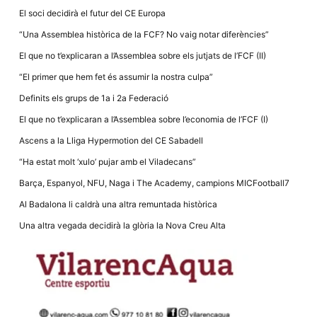
la funcionalitat
El soci decidirà el futur del CE Europa
i la seva
estructura.
“Una Assemblea històrica de la FCF? No vaig notar diferències”
El que no t’explicaran a l’Assemblea sobre els jutjats de l’FCF (II)
Experiència
“El primer que hem fet és assumir la nostra culpa”
d'usuari
Alguns
Definits els grups de 1a i 2a Federació
components
tècnics del
El que no t’explicaran a l’Assemblea sobre l’economia de l’FCF (I)
nostre lloc web
emmagatzemen
Ascens a la Lliga Hypermotion del CE Sabadell
dades en el seu
dispositiu que
“Ha estat molt ‘xulo’ pujar amb el Viladecans”
permeten que el
lloc funcioni tan
Barça, Espanyol, NFU, Naga i The Academy, campions MICFootball7
bé com sigui
possible. Si
Al Badalona li caldrà una altra remuntada històrica
rebutja
aquestes
Una altra vegada decidirà la glòria la Nova Creu Alta
cookies
algunes
funcionalitats
desapareixeran
del lloc web.