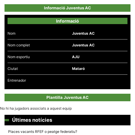
Informació Juventus AC
Informació
Nom
Juventus AC
Necessàries
Aquestes
Nom complet
Juventus AC
cookies no
són
opcionals,
Nom esportiu
AJU
són
necessàries
per al
Ciutat
Mataró
funcionament
tècnic de la
Entrenador
web.
Plantilla Juventus AC
Estadístiques
Recopilem
No hi ha jugadors associats a aquest equip
dades
estadístiques
Últimes notícies
de manera
anònima d'ús
del lloc web
Places vacants RFEF o peatge federatiu?
per a millorar