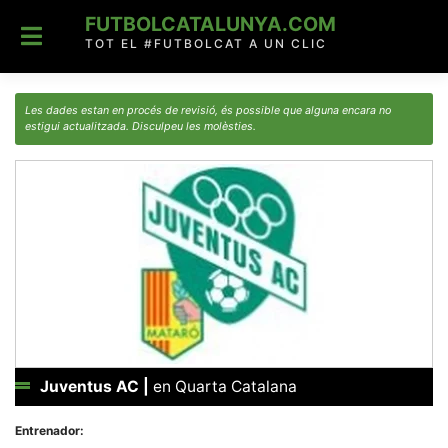
Skip
FUTBOLCATALUNYA.COM
to
content
TOT EL #FUTBOLCAT A UN CLIC
Les dades estan en procés de revisió, és possible que alguna encara no
estigui actualitzada. Disculpeu les molèsties.
Juventus AC
|
en Quarta Catalana
Entrenador: