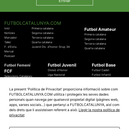
FUTBOLCATALUNYA.COM
Inici
Primera catalana
Futbol Amateur
Notícies
Segona catalana
Primera catalana
Marcador
Tercera catalana
Segona catalana
Taller
Quarta catalana
Tercera catalana
F. d'Estiu
Juvenil Div. d'honor Grup 3A
Quarta catalana
Mercat
Podcast
Futbol Juvenil
Futbol Base
Futbol Femení
FCF
Divisió d'Honor
Futbol Cadet
Liga Nacional
Futbol Infantil
Seleccions Catalanes
Territorials
Futbol Aleví
Entrenadors
Futbol Prebenjamí
Àrbitres
La present 'Política de Privacitat' proporciona informació sobre com
Temes Federatius
FUTBOLCATALUNYA.COM utilitza i protegeix les seves dades
Futbol Catalunya
Especials
personals quan navega per qualsevol propietat digital (pàgines web,
Promocions
apps, xarxes socials…) que pertanyi a FUTBOLCATALUNYA, així com
Copa Catalunya Absoluta 2019
Sortejos
Copa del Rei 2019 - 2020
dels drets que li assisteixen referent a això.
Llegir la nostra política de
Participació
Copa RFEF 2019 - 2020
privacitat
Copa Catalunya Amateur 2019