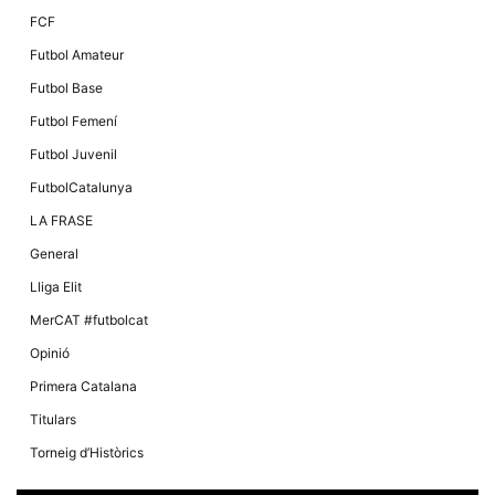
FCF
Futbol Amateur
Futbol Base
Futbol Femení
Futbol Juvenil
FutbolCatalunya
LA FRASE
General
Lliga Elit
MerCAT #futbolcat
Opinió
Primera Catalana
Titulars
Torneig d’Històrics