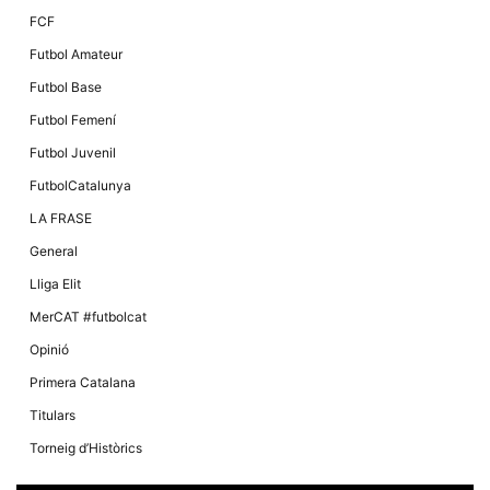
FCF
Futbol Amateur
Futbol Base
Futbol Femení
Futbol Juvenil
FutbolCatalunya
LA FRASE
General
Lliga Elit
MerCAT #futbolcat
Opinió
Primera Catalana
Titulars
Torneig d’Històrics