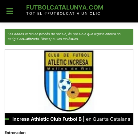
Skip
FUTBOLCATALUNYA.COM
to
content
TOT EL #FUTBOLCAT A UN CLIC
Les dades estan en procés de revisió, és possible que alguna encara no
estigui actualitzada. Disculpeu les molèsties.
Incresa Athletic Club Futbol B
|
en Quarta Catalana
Entrenador: