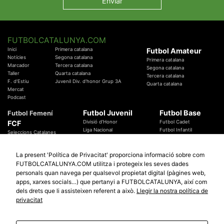
FUTBOLCATALUNYA.COM
Inici
Primera catalana
Futbol Amateur
Notícies
Segona catalana
Primera catalana
Marcador
Tercera catalana
Segona catalana
Taller
Quarta catalana
Tercera catalana
F. d'Estiu
Juvenil Div. d'honor Grup 3A
Quarta catalana
Mercat
Podcast
Futbol Juvenil
Futbol Base
Futbol Femení
FCF
Divisió d'Honor
Futbol Cadet
Liga Nacional
Futbol Infantil
Seleccions Catalanes
Territorials
Futbol Aleví
Entrenadors
Futbol Prebenjamí
Àrbitres
La present 'Política de Privacitat' proporciona informació sobre com
Temes Federatius
FUTBOLCATALUNYA.COM utilitza i protegeix les seves dades
Futbol Catalunya
Especials
personals quan navega per qualsevol propietat digital (pàgines web,
Promocions
apps, xarxes socials…) que pertanyi a FUTBOLCATALUNYA, així com
Copa Catalunya Absoluta 2019
Sortejos
Copa del Rei 2019 - 2020
dels drets que li assisteixen referent a això.
Llegir la nostra política de
Participació
Copa RFEF 2019 - 2020
privacitat
Copa Catalunya Amateur 2019