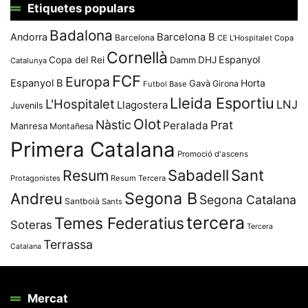
Etiquetes populars
Badalona
Andorra
Barcelona B
Barcelona
CE L'Hospitalet
Copa
Cornellà
Espanyol
Copa del Rei
Damm
DHJ
Catalunya
FCF
Europa
Espanyol B
Horta
Gavà
Girona
Futbol Base
Lleida Esportiu
L'Hospitalet
LNJ
Llagostera
Juvenils
Olot
Nàstic
Prat
Peralada
Manresa
Montañesa
Primera Catalana
Promoció d'ascens
Resum
Sabadell
Sant
Protagonistes
Resum Tercera
Segona B
Andreu
Segona Catalana
Santboià
Sants
tercera
Temes Federatius
Soteras
Tercera
Terrassa
Catalana
Mercat