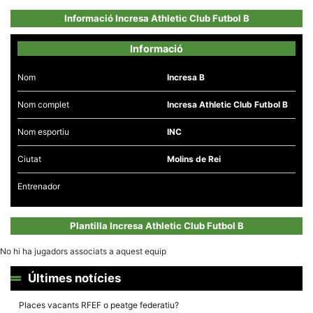
Informació Incresa Athletic Club Futbol B
Informació
Nom
Incresa B
Necessàries
Aquestes
Nom complet
Incresa Athletic Club Futbol B
cookies no
són
opcionals,
Nom esportiu
INC
són
necessàries
per al
Ciutat
Molins de Rei
funcionament
tècnic de la
Entrenador
web.
Plantilla Incresa Athletic Club Futbol B
Estadístiques
Recopilem
No hi ha jugadors associats a aquest equip
dades
estadístiques
Últimes notícies
de manera
anònima d'ús
del lloc web
Places vacants RFEF o peatge federatiu?
per a millorar