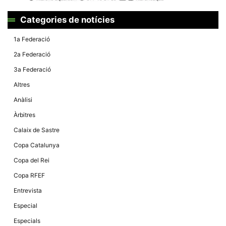
Màrqueting
En compartir
els teus
Categories de notícies
interessos i
comportament
1a Federació
mentre
navegues pel
2a Federació
nostre lloc
web
3a Federació
incrementes
la possibilitat
Altres
de mirar
només
Anàlisi
anuncis,
ofertes i
Àrbitres
contingut
personalitzat.
Calaix de Sastre
Copa Catalunya
Copa del Rei
Copa RFEF
Entrevista
Especial
Especials