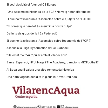
la funcionalitat
El soci decidirà el futur del CE Europa
i la seva
estructura.
“Una Assemblea històrica de la FCF? No vaig notar diferències”
El que no t’explicaran a l’Assemblea sobre els jutjats de l’FCF (II)
Experiència
“El primer que hem fet és assumir la nostra culpa”
d'usuari
Alguns
Definits els grups de 1a i 2a Federació
components
tècnics del
El que no t’explicaran a l’Assemblea sobre l’economia de l’FCF (I)
nostre lloc web
emmagatzemen
Ascens a la Lliga Hypermotion del CE Sabadell
dades en el seu
dispositiu que
“Ha estat molt ‘xulo’ pujar amb el Viladecans”
permeten que el
lloc funcioni tan
Barça, Espanyol, NFU, Naga i The Academy, campions MICFootball7
bé com sigui
possible. Si
Al Badalona li caldrà una altra remuntada històrica
rebutja
aquestes
Una altra vegada decidirà la glòria la Nova Creu Alta
cookies
algunes
funcionalitats
desapareixeran
del lloc web.