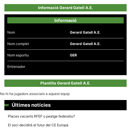
Informació Gerard Gatell A.E.
Informació
Nom
Gerard Gatell A.E.
Necessàries
Aquestes
Nom complet
Gerard Gatell A.E.
cookies no
són
opcionals,
Nom esportiu
GER
són
necessàries
per al
Entrenador
funcionament
tècnic de la
web.
Plantilla Gerard Gatell A.E.
No hi ha jugadors associats a aquest equip
Estadístiques
Recopilem
Últimes notícies
dades
estadístiques
de manera
Places vacants RFEF o peatge federatiu?
anònima d'ús
del lloc web
El soci decidirà el futur del CE Europa
per a millorar