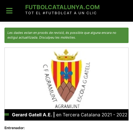
Skip
FUTBOLCATALUNYA.COM
to
content
TOT EL #FUTBOLCAT A UN CLIC
Les dades estan en procés de revisió, és possible que alguna encara no
estigui actualitzada. Disculpeu les molèsties.
Gerard Gatell A.E.
|
en Tercera Catalana 2021 - 2022
Entrenador: