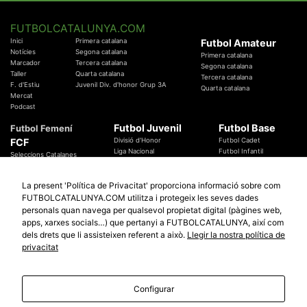
FUTBOLCATALUNYA.COM
Inici
Primera catalana
Futbol Amateur
Notícies
Segona catalana
Primera catalana
Marcador
Tercera catalana
Segona catalana
Taller
Quarta catalana
Tercera catalana
F. d'Estiu
Juvenil Div. d'honor Grup 3A
Quarta catalana
Mercat
Podcast
Futbol Juvenil
Futbol Base
Futbol Femení
FCF
Divisió d'Honor
Futbol Cadet
Liga Nacional
Futbol Infantil
Seleccions Catalanes
Territorials
Futbol Aleví
Entrenadors
Futbol Prebenjamí
Àrbitres
La present 'Política de Privacitat' proporciona informació sobre com
Temes Federatius
FUTBOLCATALUNYA.COM utilitza i protegeix les seves dades
Futbol Catalunya
Especials
personals quan navega per qualsevol propietat digital (pàgines web,
Promocions
apps, xarxes socials…) que pertanyi a FUTBOLCATALUNYA, així com
Copa Catalunya Absoluta 2019
Sortejos
Copa del Rei 2019 - 2020
dels drets que li assisteixen referent a això.
Llegir la nostra política de
Participació
Copa RFEF 2019 - 2020
privacitat
Copa Catalunya Amateur 2019
Configurar
© 2010 - 2026
FutbolCatalunya.com