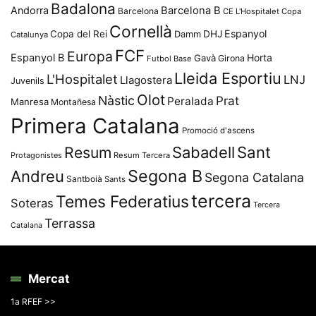
Badalona
Andorra
Barcelona B
Barcelona
CE L'Hospitalet
Copa
Cornellà
Espanyol
Copa del Rei
Damm
DHJ
Catalunya
FCF
Europa
Espanyol B
Horta
Gavà
Girona
Futbol Base
Lleida Esportiu
L'Hospitalet
LNJ
Llagostera
Juvenils
Olot
Nàstic
Prat
Peralada
Manresa
Montañesa
Primera Catalana
Promoció d'ascens
Resum
Sabadell
Sant
Protagonistes
Resum Tercera
Segona B
Andreu
Segona Catalana
Santboià
Sants
tercera
Temes Federatius
Soteras
Tercera
Terrassa
Catalana
Mercat
1a RFEF >>