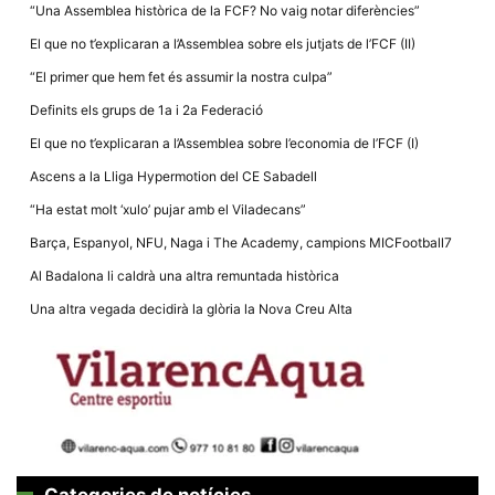
la funcionalitat
“Una Assemblea històrica de la FCF? No vaig notar diferències”
i la seva
estructura.
El que no t’explicaran a l’Assemblea sobre els jutjats de l’FCF (II)
“El primer que hem fet és assumir la nostra culpa”
Definits els grups de 1a i 2a Federació
Experiència
d'usuari
El que no t’explicaran a l’Assemblea sobre l’economia de l’FCF (I)
Alguns
components
Ascens a la Lliga Hypermotion del CE Sabadell
tècnics del
nostre lloc web
“Ha estat molt ‘xulo’ pujar amb el Viladecans”
emmagatzemen
dades en el seu
Barça, Espanyol, NFU, Naga i The Academy, campions MICFootball7
dispositiu que
permeten que el
Al Badalona li caldrà una altra remuntada històrica
lloc funcioni tan
bé com sigui
Una altra vegada decidirà la glòria la Nova Creu Alta
possible. Si
rebutja
aquestes
cookies
algunes
funcionalitats
desapareixeran
del lloc web.
Categories de notícies