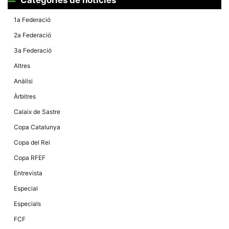
Màrqueting
En compartir
els teus
1a Federació
interessos i
comportament
2a Federació
mentre
navegues pel
3a Federació
nostre lloc
web
Altres
incrementes
la possibilitat
Anàlisi
de mirar
només
Àrbitres
anuncis,
ofertes i
Calaix de Sastre
contingut
personalitzat.
Copa Catalunya
Copa del Rei
Copa RFEF
Entrevista
Especial
Especials
FCF