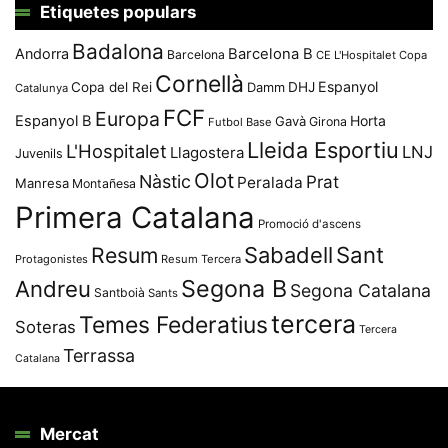
Etiquetes populars
Badalona
Andorra
Barcelona B
Barcelona
CE L'Hospitalet
Copa
Cornellà
Espanyol
Copa del Rei
Damm
DHJ
Catalunya
FCF
Europa
Espanyol B
Horta
Gavà
Girona
Futbol Base
Lleida Esportiu
L'Hospitalet
LNJ
Llagostera
Juvenils
Olot
Nàstic
Prat
Peralada
Manresa
Montañesa
Primera Catalana
Promoció d'ascens
Resum
Sabadell
Sant
Protagonistes
Resum Tercera
Segona B
Andreu
Segona Catalana
Santboià
Sants
tercera
Temes Federatius
Soteras
Tercera
Terrassa
Catalana
Mercat