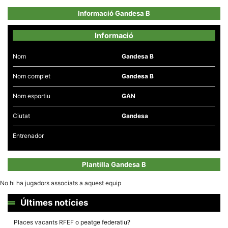
Informació Gandesa B
Informació
Nom
Gandesa B
Necessàries
Aquestes
Nom complet
Gandesa B
cookies no
són
opcionals,
Nom esportiu
GAN
són
necessàries
per al
Ciutat
Gandesa
funcionament
tècnic de la
Entrenador
web.
Plantilla Gandesa B
Estadístiques
Recopilem
No hi ha jugadors associats a aquest equip
dades
estadístiques
Últimes notícies
de manera
anònima d'ús
del lloc web
Places vacants RFEF o peatge federatiu?
per a millorar