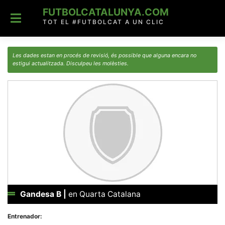
Skip
FUTBOLCATALUNYA.COM
to
content
TOT EL #FUTBOLCAT A UN CLIC
Les dades estan en procés de revisió, és possible que alguna encara no
estigui actualitzada. Disculpeu les molèsties.
Gandesa B
|
en Quarta Catalana
Entrenador: