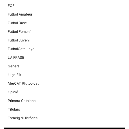
FCF
Futbol Amateur
Futbol Base
Futbol Femení
Futbol Juvenil
FutbolCatalunya
LA FRASE
General
Lliga Elit
MerCAT #futbolcat
Opinió
Primera Catalana
Titulars
Torneig d’Històrics