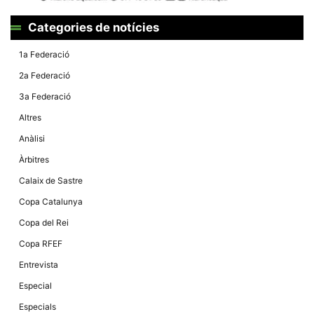
Màrqueting
En compartir
els teus
Categories de notícies
interessos i
comportament
1a Federació
mentre
navegues pel
2a Federació
nostre lloc
web
3a Federació
incrementes
la possibilitat
Altres
de mirar
només
Anàlisi
anuncis,
ofertes i
Àrbitres
contingut
personalitzat.
Calaix de Sastre
Copa Catalunya
Copa del Rei
Copa RFEF
Entrevista
Especial
Especials