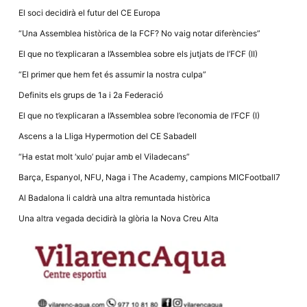
la funcionalitat
El soci decidirà el futur del CE Europa
i la seva
estructura.
“Una Assemblea històrica de la FCF? No vaig notar diferències”
El que no t’explicaran a l’Assemblea sobre els jutjats de l’FCF (II)
Experiència
“El primer que hem fet és assumir la nostra culpa”
d'usuari
Alguns
Definits els grups de 1a i 2a Federació
components
tècnics del
El que no t’explicaran a l’Assemblea sobre l’economia de l’FCF (I)
nostre lloc web
emmagatzemen
Ascens a la Lliga Hypermotion del CE Sabadell
dades en el seu
dispositiu que
“Ha estat molt ‘xulo’ pujar amb el Viladecans”
permeten que el
lloc funcioni tan
Barça, Espanyol, NFU, Naga i The Academy, campions MICFootball7
bé com sigui
possible. Si
Al Badalona li caldrà una altra remuntada històrica
rebutja
aquestes
Una altra vegada decidirà la glòria la Nova Creu Alta
cookies
algunes
funcionalitats
desapareixeran
del lloc web.