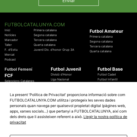
FUTBOLCATALUNYA.COM
Inici
Primera catalana
Futbol Amateur
Notícies
Segona catalana
Primera catalana
Marcador
Tercera catalana
Segona catalana
Taller
Quarta catalana
Tercera catalana
F. d'Estiu
Juvenil Div. d'honor Grup 3A
Quarta catalana
Mercat
Podcast
Futbol Juvenil
Futbol Base
Futbol Femení
FCF
Divisió d'Honor
Futbol Cadet
Liga Nacional
Futbol Infantil
Seleccions Catalanes
Territorials
Futbol Aleví
Entrenadors
Futbol Prebenjamí
Àrbitres
La present 'Política de Privacitat' proporciona informació sobre com
Temes Federatius
FUTBOLCATALUNYA.COM utilitza i protegeix les seves dades
Futbol Catalunya
Especials
personals quan navega per qualsevol propietat digital (pàgines web,
Promocions
apps, xarxes socials…) que pertanyi a FUTBOLCATALUNYA, així com
Copa Catalunya Absoluta 2019
Sortejos
Copa del Rei 2019 - 2020
dels drets que li assisteixen referent a això.
Llegir la nostra política de
Participació
Copa RFEF 2019 - 2020
privacitat
Copa Catalunya Amateur 2019