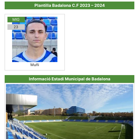
Màrqueting
Plantilla Badalona C.F 2023 – 2024
En compartir
els teus
interessos i
comportament
MIG
mentre
23
navegues pel
nostre lloc
web
incrementes
la possibilitat
de mirar
només
anuncis,
Muñi
ofertes i
contingut
personalitzat.
Informació Estadi Municipal de Badalona