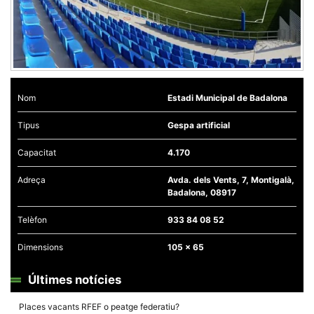
Nom
Estadi Municipal de Badalona
Tipus
Gespa artificial
Capacitat
4.170
Adreça
Avda. dels Vents, 7, Montigalà,
Badalona, 08917
Telèfon
933 84 08 52
Dimensions
105 x 65
Últimes notícies
Places vacants RFEF o peatge federatiu?