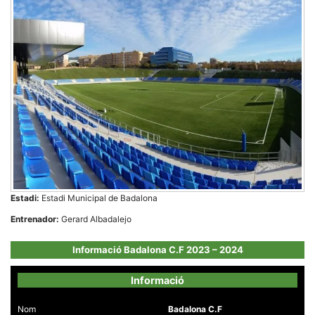
Necessàries
Aquestes
cookies no
són
opcionals,
són
necessàries
per al
funcionament
tècnic de la
web.
Estadi:
Estadi Municipal de Badalona
Entrenador:
Gerard Albadalejo
Estadístiques
Recopilem
Informació Badalona C.F 2023 – 2024
dades
estadístiques
de manera
Informació
anònima d'ús
del lloc web
Nom
Badalona C.F
per a millorar