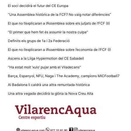
El soci decidirà el futur del CE Europa
“Una Assemblea històrica de la FCF? No vaig notar diferències”
El que no t’explicaran a l’Assemblea sobre els jutjats de l’FCF (II)
“El primer que hem fet és assumir la nostra culpa”
Definits els grups de 1a i 2a Federació
El que no t’explicaran a l’Assemblea sobre l’economia de l’FCF (I)
Ascens a la Lliga Hypermotion del CE Sabadell
“Ha estat molt ‘xulo’ pujar amb el Viladecans”
Barça, Espanyol, NFU, Naga i The Academy, campions MICFootball7
Al Badalona li caldrà una altra remuntada històrica
Una altra vegada decidirà la glòria la Nova Creu Alta