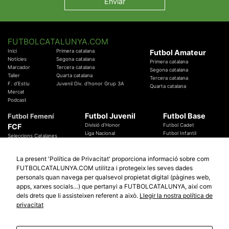
FUTBOLCATALUNYA.COM
Inici
Primera catalana
Futbol Amateur
Notícies
Segona catalana
Primera catalana
Marcador
Tercera catalana
Segona catalana
Taller
Quarta catalana
Tercera catalana
F. d'Estiu
Juvenil Div. d'honor Grup 3A
Quarta catalana
Mercat
Podcast
Futbol Juvenil
Futbol Base
Futbol Femení
FCF
Divisió d'Honor
Futbol Cadet
Liga Nacional
Futbol Infantil
Seleccions Catalanes
Territorials
Futbol Aleví
Entrenadors
Futbol Prebenjamí
Àrbitres
La present 'Política de Privacitat' proporciona informació sobre com
Temes Federatius
FUTBOLCATALUNYA.COM utilitza i protegeix les seves dades
Futbol Catalunya
Especials
personals quan navega per qualsevol propietat digital (pàgines web,
Promocions
apps, xarxes socials…) que pertanyi a FUTBOLCATALUNYA, així com
Copa Catalunya Absoluta 2019
Sortejos
Copa del Rei 2019 - 2020
dels drets que li assisteixen referent a això.
Llegir la nostra política de
Participació
Copa RFEF 2019 - 2020
privacitat
Copa Catalunya Amateur 2019