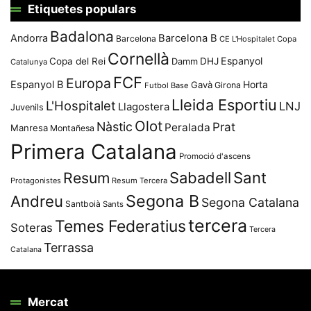
Etiquetes populars
Badalona
Andorra
Barcelona B
Barcelona
CE L'Hospitalet
Copa
Cornellà
Espanyol
Copa del Rei
Damm
DHJ
Catalunya
FCF
Europa
Espanyol B
Horta
Gavà
Girona
Futbol Base
Lleida Esportiu
L'Hospitalet
LNJ
Llagostera
Juvenils
Olot
Nàstic
Prat
Peralada
Manresa
Montañesa
Primera Catalana
Promoció d'ascens
Resum
Sabadell
Sant
Protagonistes
Resum Tercera
Segona B
Andreu
Segona Catalana
Santboià
Sants
tercera
Temes Federatius
Soteras
Tercera
Terrassa
Catalana
Mercat