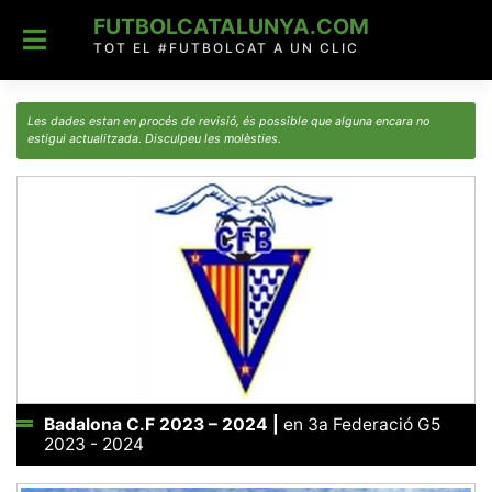
Skip
FUTBOLCATALUNYA.COM
to
content
TOT EL #FUTBOLCAT A UN CLIC
Les dades estan en procés de revisió, és possible que alguna encara no
estigui actualitzada. Disculpeu les molèsties.
Badalona C.F 2023 – 2024
|
en 3a Federació G5
2023 - 2024