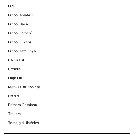
FCF
Futbol Amateur
Futbol Base
Futbol Femení
Futbol Juvenil
FutbolCatalunya
LA FRASE
General
Lliga Elit
MerCAT #futbolcat
Opinió
Primera Catalana
Titulars
Torneig d’Històrics