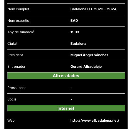
la funcionalitat
i la seva
Nom complet
Badalona C.F 2023 – 2024
estructura.
Nom esportiu
BAD
Experiència
Any de fundació
1903
d'usuari
Alguns
components
Ciutat
Badalona
tècnics del
nostre lloc web
President
Miguel Ángel Sánchez
emmagatzemen
dades en el seu
dispositiu que
Entrenador
Gerard Albadalejo
permeten que el
lloc funcioni tan
Altres dades
bé com sigui
possible. Si
rebutja
Pressupost
-
aquestes
cookies
Socis
-
algunes
funcionalitats
Internet
desapareixeran
del lloc web.
Web
http://www.cfbadalona.net/