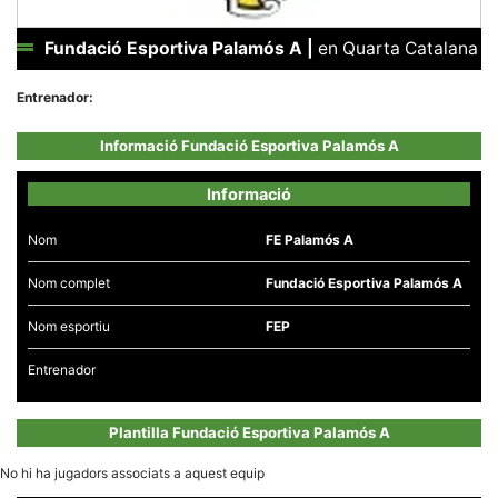
Fundació Esportiva Palamós A
|
en Quarta Catalana
Entrenador:
Necessàries
Informació Fundació Esportiva Palamós A
Aquestes
cookies no
són
Informació
opcionals,
són
necessàries
Nom
FE Palamós A
per al
funcionament
Nom complet
Fundació Esportiva Palamós A
tècnic de la
web.
Nom esportiu
FEP
Entrenador
Estadístiques
Recopilem
dades
estadístiques
Plantilla Fundació Esportiva Palamós A
de manera
anònima d'ús
del lloc web
No hi ha jugadors associats a aquest equip
per a millorar