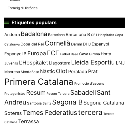
Torneig d’Històrics
Etiquetes populars
Badalona
Andorra
Barcelona B
Barcelona
CE L'Hospitalet
Copa
Cornellà
Espanyol
Copa del Rei
Damm
DHJ
Catalunya
FCF
Europa
Espanyol B
Horta
Gavà
Girona
Futbol Base
Lleida Esportiu
L'Hospitalet
LNJ
Llagostera
Juvenils
Olot
Nàstic
Prat
Peralada
Manresa
Montañesa
Primera Catalana
Promoció d'ascens
Resum
Sabadell
Sant
Protagonistes
Resum Tercera
Segona B
Andreu
Segona Catalana
Santboià
Sants
tercera
Temes Federatius
Soteras
Tercera
Terrassa
Catalana