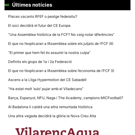
la funcionalitat
Últimes notícies
i la seva
estructura.
Places vacants RFEF o peatge federatiu?
El soci decidirà el futur del CE Europa
Experiència
d'usuari
“Una Assemblea històrica de la FCF? No vaig notar diferències”
Alguns
El que no t’explicaran a l’Assemblea sobre els jutjats de l’FCF (II)
components
tècnics del
“El primer que hem fet és assumir la nostra culpa”
nostre lloc web
emmagatzemen
Definits els grups de 1a i 2a Federació
dades en el seu
dispositiu que
El que no t’explicaran a l’Assemblea sobre l’economia de l’FCF (I)
permeten que el
lloc funcioni tan
Ascens a la Lliga Hypermotion del CE Sabadell
bé com sigui
possible. Si
“Ha estat molt ‘xulo’ pujar amb el Viladecans”
rebutja
aquestes
Barça, Espanyol, NFU, Naga i The Academy, campions MICFootball7
cookies
algunes
Al Badalona li caldrà una altra remuntada històrica
funcionalitats
desapareixeran
Una altra vegada decidirà la glòria la Nova Creu Alta
del lloc web.