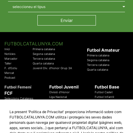
FUTBOLCATALUNYA.COM
Inici
Primera catalana
Futbol Amateur
Notícies
Segona catalana
Primera catalana
Marcador
Tercera catalana
Segona catalana
Taller
Quarta catalana
Tercera catalana
F. d'Estiu
Juvenil Div. d'honor Grup 3A
Quarta catalana
Mercat
Podcast
Futbol Juvenil
Futbol Base
Futbol Femení
FCF
Divisió d'Honor
Futbol Cadet
Liga Nacional
Futbol Infantil
Seleccions Catalanes
Territorials
Futbol Aleví
Entrenadors
Futbol Prebenjamí
Àrbitres
La present 'Política de Privacitat' proporciona informació sobre com
Temes Federatius
FUTBOLCATALUNYA.COM utilitza i protegeix les seves dades
Futbol Catalunya
Especials
personals quan navega per qualsevol propietat digital (pàgines web,
Promocions
Copa Catalunya Absoluta 2019
apps, xarxes socials…) que pertanyi a FUTBOLCATALUNYA, així com
Sortejos
Copa del Rei 2019 - 2020