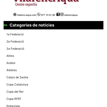
Màrqueting
En compartir
els teus
interessos i
comportament
mentre
navegues pel
Categories de notícies
nostre lloc
web
incrementes
1a Federació
la possibilitat
de mirar
2a Federació
només
anuncis,
3a Federació
ofertes i
contingut
Altres
personalitzat.
Anàlisi
Àrbitres
Calaix de Sastre
Copa Catalunya
Copa del Rei
Copa RFEF
Entrevista