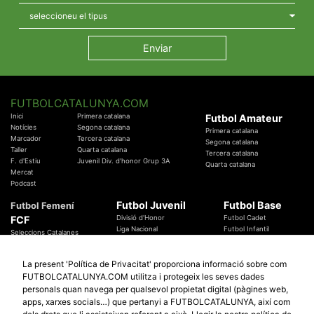
FUTBOLCATALUNYA.COM
Inici
Primera catalana
Futbol Amateur
Notícies
Segona catalana
Primera catalana
Marcador
Tercera catalana
Segona catalana
Taller
Quarta catalana
Tercera catalana
F. d'Estiu
Juvenil Div. d'honor Grup 3A
Quarta catalana
Mercat
Podcast
Futbol Juvenil
Futbol Base
Futbol Femení
FCF
Divisió d'Honor
Futbol Cadet
Liga Nacional
Futbol Infantil
Seleccions Catalanes
Territorials
Futbol Aleví
Entrenadors
Futbol Prebenjamí
Àrbitres
La present 'Política de Privacitat' proporciona informació sobre com
Temes Federatius
FUTBOLCATALUNYA.COM utilitza i protegeix les seves dades
Futbol Catalunya
Especials
personals quan navega per qualsevol propietat digital (pàgines web,
Promocions
Copa Catalunya Absoluta 2019
apps, xarxes socials…) que pertanyi a FUTBOLCATALUNYA, així com
Sortejos
Copa del Rei 2019 - 2020