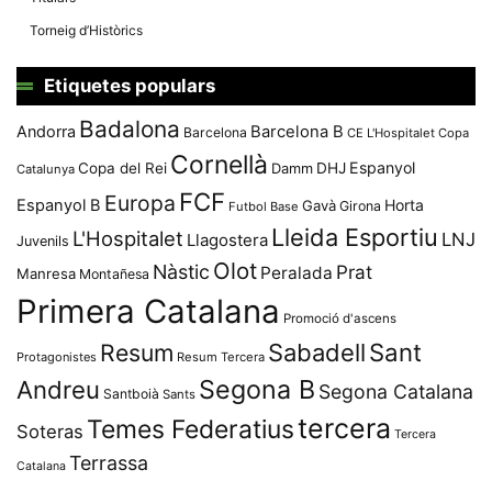
Torneig d’Històrics
Etiquetes populars
Badalona
Andorra
Barcelona B
Barcelona
CE L'Hospitalet
Copa
Cornellà
Espanyol
Copa del Rei
Damm
DHJ
Catalunya
FCF
Europa
Espanyol B
Horta
Gavà
Girona
Futbol Base
Lleida Esportiu
L'Hospitalet
LNJ
Llagostera
Juvenils
Olot
Nàstic
Prat
Peralada
Manresa
Montañesa
Primera Catalana
Promoció d'ascens
Resum
Sabadell
Sant
Protagonistes
Resum Tercera
Segona B
Andreu
Segona Catalana
Santboià
Sants
tercera
Temes Federatius
Soteras
Tercera
Terrassa
Catalana