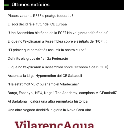
la funcionalitat
Últimes notícies
i la seva
estructura.
Places vacants RFEF o peatge federatiu?
El soci decidirà el futur del CE Europa
Experiència
d'usuari
“Una Assemblea històrica de la FCF? No vaig notar diferències”
Alguns
El que no t’explicaran a l’Assemblea sobre els jutjats de l’FCF (II)
components
tècnics del
“El primer que hem fet és assumir la nostra culpa”
nostre lloc web
emmagatzemen
Definits els grups de 1a i 2a Federació
dades en el seu
dispositiu que
El que no t’explicaran a l’Assemblea sobre l’economia de l’FCF (I)
permeten que el
lloc funcioni tan
Ascens a la Lliga Hypermotion del CE Sabadell
bé com sigui
possible. Si
“Ha estat molt ‘xulo’ pujar amb el Viladecans”
rebutja
aquestes
Barça, Espanyol, NFU, Naga i The Academy, campions MICFootball7
cookies
algunes
Al Badalona li caldrà una altra remuntada històrica
funcionalitats
desapareixeran
Una altra vegada decidirà la glòria la Nova Creu Alta
del lloc web.