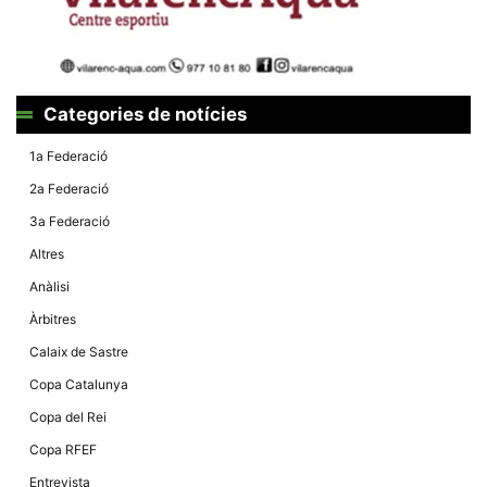
Màrqueting
En compartir
els teus
interessos i
comportament
mentre
navegues pel
Categories de notícies
nostre lloc
web
incrementes
1a Federació
la possibilitat
de mirar
2a Federació
només
anuncis,
3a Federació
ofertes i
contingut
Altres
personalitzat.
Anàlisi
Àrbitres
Calaix de Sastre
Copa Catalunya
Copa del Rei
Copa RFEF
Entrevista