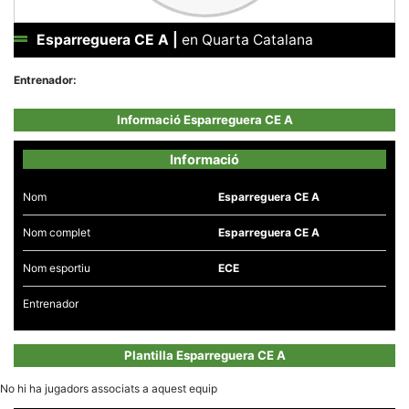
Esparreguera CE A
|
en Quarta Catalana
Entrenador:
Necessàries
Informació Esparreguera CE A
Aquestes
cookies no
són
Informació
opcionals,
són
necessàries
Nom
Esparreguera CE A
per al
funcionament
Nom complet
Esparreguera CE A
tècnic de la
web.
Nom esportiu
ECE
Entrenador
Estadístiques
Recopilem
dades
estadístiques
Plantilla Esparreguera CE A
de manera
anònima d'ús
del lloc web
No hi ha jugadors associats a aquest equip
per a millorar