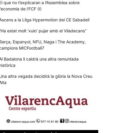
El que no t’explicaran a l’Assemblea sobre
l’economia de l’FCF (I)
Ascens a la Lliga Hypermotion del CE Sabadell
“Ha estat molt ‘xulo’ pujar amb el Viladecans”
Barça, Espanyol, NFU, Naga i The Academy,
campions MICFootball7
Al Badalona li caldrà una altra remuntada
històrica
Una altra vegada decidirà la glòria la Nova Creu
Alta