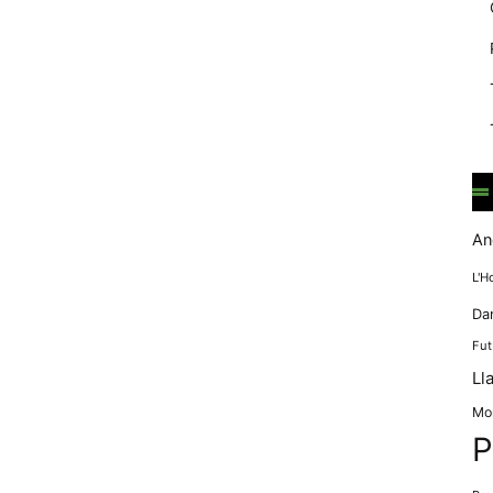
mentre
navegues pel
nostre lloc
web
incrementes la
possibilitat de
mirar només
anuncis,
ofertes i
contingut
personalitzat.
An
L'H
Da
Fut
Ll
Mo
P