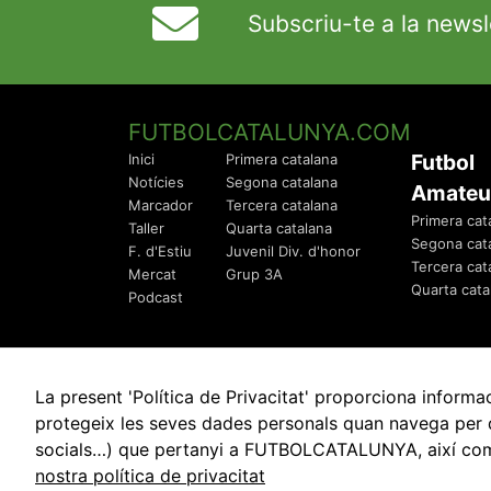
Subscriu-te a la newsl
FUTBOLCATALUNYA.COM
Futbol
Inici
Primera catalana
Notícies
Segona catalana
Amateu
Marcador
Tercera catalana
Primera cat
Taller
Quarta catalana
Segona cat
F. d'Estiu
Juvenil Div. d'honor
Tercera cat
Mercat
Grup 3A
Quarta cata
Podcast
La present 'Política de Privacitat' proporciona info
protegeix les seves dades personals quan navega per q
socials…) que pertanyi a FUTBOLCATALUNYA, així com de
© 2010 - 2026
FutbolCatalunya.com
nostra política de privacitat