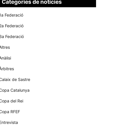
Categories de notícies
1a Federació
2a Federació
3a Federació
Altres
Anàlisi
Àrbitres
Calaix de Sastre
Copa Catalunya
Copa del Rei
Copa RFEF
Entrevista