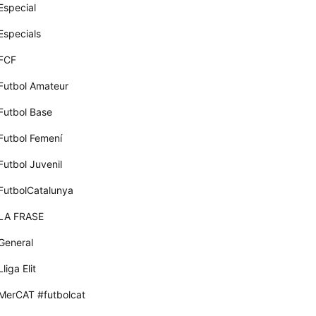
Especial
Especials
FCF
Futbol Amateur
Futbol Base
Futbol Femení
Futbol Juvenil
FutbolCatalunya
LA FRASE
General
Lliga Elit
MerCAT #futbolcat