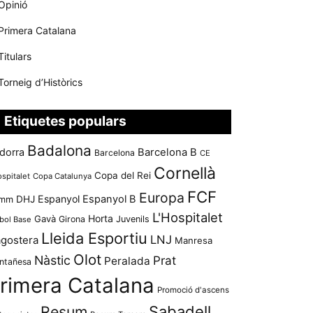
Opinió
Primera Catalana
Titulars
Torneig d’Històrics
Etiquetes populars
Badalona
dorra
Barcelona B
Barcelona
CE
Cornellà
Copa del Rei
ospitalet
Copa Catalunya
FCF
Europa
Espanyol
Espanyol B
mm
DHJ
L'Hospitalet
Horta
Gavà
Girona
Juvenils
bol Base
Lleida Esportiu
LNJ
agostera
Manresa
Olot
Nàstic
Prat
Peralada
ntañesa
rimera Catalana
Promoció d'ascens
Resum
Sabadell