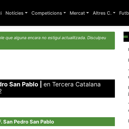
ci
Notícies
Competicions
Mercat
Altres C.
Futb
le que alguna encara no estigui actualitzada. Disculpeu
dro San Pablo
|
en Tercera Catalana
2
F. San Pedro San Pablo