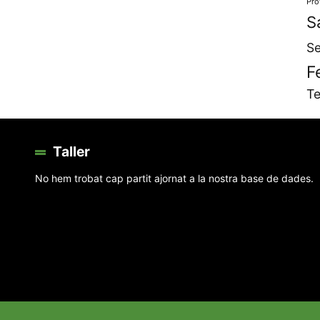
Pro
S
Se
F
Te
Taller
No hem trobat cap partit ajornat a la nostra base de dades.