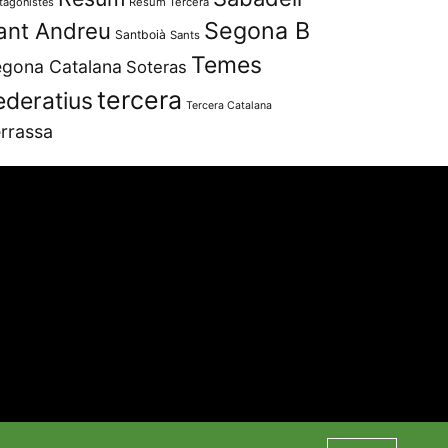
tagonistes
Resum Tercera
Segona B
ant Andreu
Santboià
Sants
Temes
gona Catalana
Soteras
tercera
ederatius
Tercera Catalana
rrassa