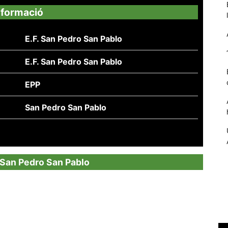
nformació
E.F. San Pedro San Pablo
E.F. San Pedro San Pablo
EPP
San Pedro San Pablo
Necessàries
Aquestes
cookies no
F. San Pedro San Pablo
són
opcionals,
són
necessàries
per al
funcionament
tècnic de la