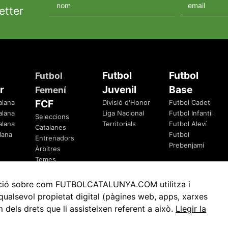
etter
Futbol
Futbol
Futbol
r
Juvenil
Base
Femení
FCF
alana
Divisió d'Honor
Futbol Cadet
alana
Liga Nacional
Futbol Infantil
Seleccions
alana
Territorials
Futbol Aleví
Catalanes
lana
Futbol
Entrenadors
Prebenjamí
Àrbitres
Temes
Federatius
rmació sobre com FUTBOLCATALUNYA.COM utilitza i
ualsevol propietat digital (pàgines web, apps, xarxes
ls drets que li assisteixen referent a això.
Llegir la
Avis Legal
Política de Privacitat
Política de Cookies