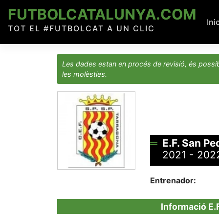
Skip
FUTBOLCATALUNYA.COM
to
Ini
TOT EL #FUTBOLCAT A UN CLIC
content
Les dades estan en procés de revisió, és possib
les molèsties.
E.F. San Pe
2021 - 202
Entrenador:
Informació E.