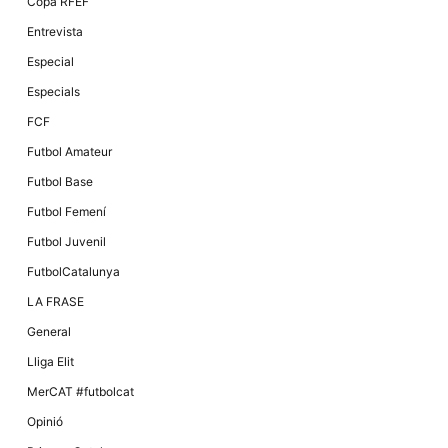
Copa RFEF
Entrevista
Especial
Especials
FCF
Futbol Amateur
Futbol Base
Futbol Femení
Futbol Juvenil
FutbolCatalunya
LA FRASE
General
Lliga Elit
MerCAT #futbolcat
Opinió