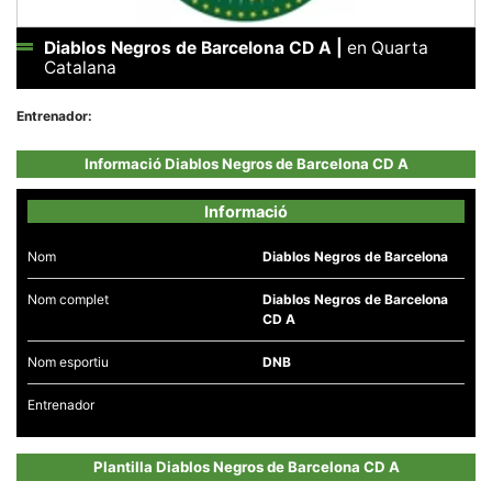
Diablos Negros de Barcelona CD A
|
en Quarta
Catalana
Entrenador:
Necessàries
Aquestes
Informació Diablos Negros de Barcelona CD A
cookies no
són
opcionals,
Informació
són
necessàries
per al
Nom
Diablos Negros de Barcelona
funcionament
tècnic de la
web.
Nom complet
Diablos Negros de Barcelona
CD A
Nom esportiu
DNB
Estadístiques
Recopilem
dades
Entrenador
estadístiques
de manera
anònima d'ús
Plantilla Diablos Negros de Barcelona CD A
del lloc web
per a millorar