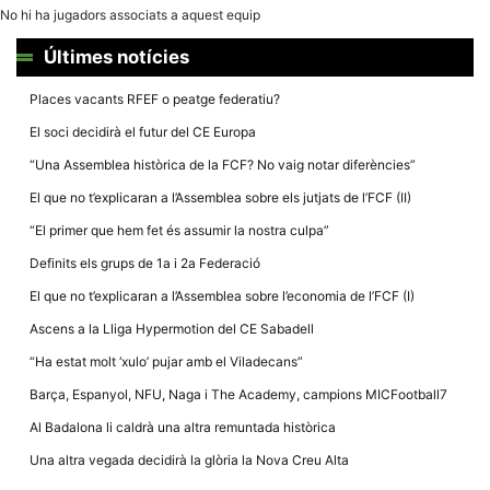
la funcionalitat
No hi ha jugadors associats a aquest equip
i la seva
estructura.
Últimes notícies
Places vacants RFEF o peatge federatiu?
Experiència
d'usuari
El soci decidirà el futur del CE Europa
Alguns
components
“Una Assemblea històrica de la FCF? No vaig notar diferències”
tècnics del
nostre lloc web
El que no t’explicaran a l’Assemblea sobre els jutjats de l’FCF (II)
emmagatzemen
dades en el seu
“El primer que hem fet és assumir la nostra culpa”
dispositiu que
permeten que el
Definits els grups de 1a i 2a Federació
lloc funcioni tan
bé com sigui
El que no t’explicaran a l’Assemblea sobre l’economia de l’FCF (I)
possible. Si
rebutja
Ascens a la Lliga Hypermotion del CE Sabadell
aquestes
cookies
“Ha estat molt ‘xulo’ pujar amb el Viladecans”
algunes
funcionalitats
Barça, Espanyol, NFU, Naga i The Academy, campions MICFootball7
desapareixeran
del lloc web.
Al Badalona li caldrà una altra remuntada històrica
Una altra vegada decidirà la glòria la Nova Creu Alta