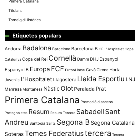
Primera Catalana
Titulars
Torneig d’Històrics
Etiquetes populars
Badalona
Andorra
Barcelona B
Barcelona
CE L'Hospitalet
Copa
Cornellà
Espanyol
Copa del Rei
Damm
DHJ
Catalunya
FCF
Europa
Espanyol B
Horta
Gavà
Girona
Futbol Base
Lleida Esportiu
L'Hospitalet
LNJ
Llagostera
Juvenils
Olot
Nàstic
Prat
Peralada
Manresa
Montañesa
Primera Catalana
Promoció d'ascens
Resum
Sabadell
Sant
Protagonistes
Resum Tercera
Segona B
Andreu
Segona Catalana
Santboià
Sants
tercera
Temes Federatius
Soteras
Tercera