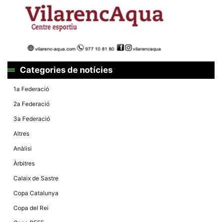
Màrqueting
En compartir
els teus
interessos i
comportament
mentre
navegues pel
nostre lloc
web
incrementes
Categories de notícies
la possibilitat
de mirar
1a Federació
només
anuncis,
2a Federació
ofertes i
contingut
3a Federació
personalitzat.
Altres
Anàlisi
Àrbitres
Calaix de Sastre
Copa Catalunya
Copa del Rei