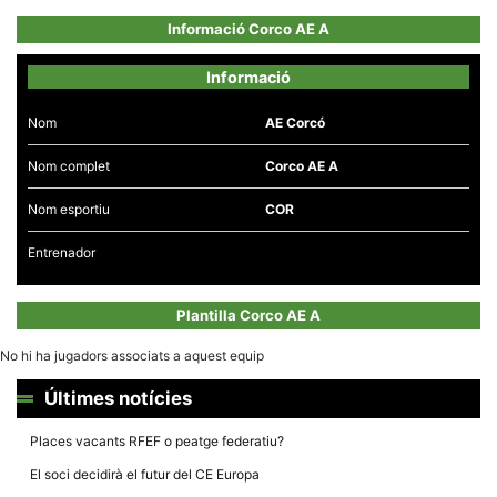
Informació Corco AE A
Informació
Nom
AE Corcó
Necessàries
Aquestes
Nom complet
Corco AE A
cookies no
són
opcionals,
Nom esportiu
COR
són
necessàries
per al
Entrenador
funcionament
tècnic de la
web.
Plantilla Corco AE A
No hi ha jugadors associats a aquest equip
Estadístiques
Recopilem
Últimes notícies
dades
estadístiques
de manera
Places vacants RFEF o peatge federatiu?
anònima d'ús
del lloc web
El soci decidirà el futur del CE Europa
per a millorar