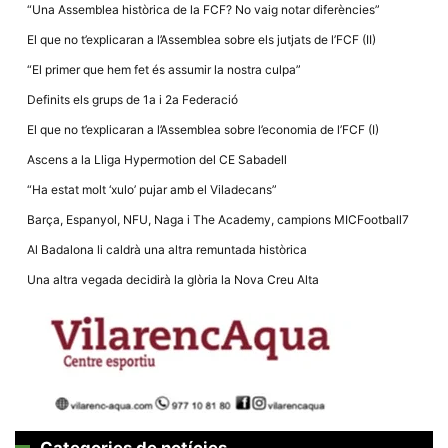
la funcionalitat
“Una Assemblea històrica de la FCF? No vaig notar diferències”
i la seva
estructura.
El que no t’explicaran a l’Assemblea sobre els jutjats de l’FCF (II)
“El primer que hem fet és assumir la nostra culpa”
Definits els grups de 1a i 2a Federació
Experiència
d'usuari
El que no t’explicaran a l’Assemblea sobre l’economia de l’FCF (I)
Alguns
components
Ascens a la Lliga Hypermotion del CE Sabadell
tècnics del
nostre lloc web
“Ha estat molt ‘xulo’ pujar amb el Viladecans”
emmagatzemen
dades en el seu
Barça, Espanyol, NFU, Naga i The Academy, campions MICFootball7
dispositiu que
permeten que el
Al Badalona li caldrà una altra remuntada històrica
lloc funcioni tan
bé com sigui
Una altra vegada decidirà la glòria la Nova Creu Alta
possible. Si
rebutja
aquestes
cookies
algunes
funcionalitats
desapareixeran
del lloc web.
Categories de notícies