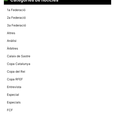
Màrqueting
En compartir
els teus
1a Federació
interessos i
comportament
2a Federació
mentre
navegues pel
3a Federació
nostre lloc
web
Altres
incrementes
la possibilitat
Anàlisi
de mirar
només
Àrbitres
anuncis,
ofertes i
Calaix de Sastre
contingut
personalitzat.
Copa Catalunya
Copa del Rei
Copa RFEF
Entrevista
Especial
Especials
FCF