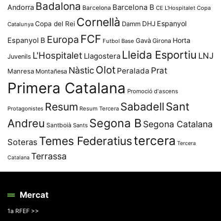
Badalona
Andorra
Barcelona B
Barcelona
CE L'Hospitalet
Copa
Cornellà
Espanyol
Copa del Rei
Damm
DHJ
Catalunya
FCF
Europa
Espanyol B
Horta
Gavà
Girona
Futbol Base
Lleida Esportiu
L'Hospitalet
LNJ
Llagostera
Juvenils
Olot
Nàstic
Prat
Peralada
Manresa
Montañesa
Primera Catalana
Promoció d'ascens
Resum
Sabadell
Sant
Protagonistes
Resum Tercera
Segona B
Andreu
Segona Catalana
Santboià
Sants
tercera
Temes Federatius
Soteras
Tercera
Terrassa
Catalana
Mercat
1a RFEF >>