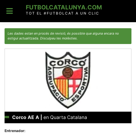
Skip
FUTBOLCATALUNYA.COM
to
content
TOT EL #FUTBOLCAT A UN CLIC
Les dades estan en procés de revisió, és possible que alguna encara no
estigui actualitzada. Disculpeu les molèsties.
Corco AE A
|
en Quarta Catalana
Entrenador: