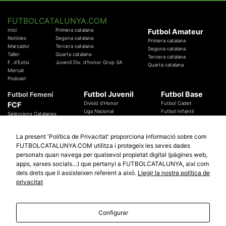
FUTBOLCATALUNYA.COM
Inici
Primera catalana
Futbol Amateur
Notícies
Segona catalana
Primera catalana
Marcador
Tercera catalana
Segona catalana
Taller
Quarta catalana
Tercera catalana
F. d'Estiu
Juvenil Div. d'honor Grup 3A
Quarta catalana
Mercat
Podcast
Futbol Juvenil
Futbol Base
Futbol Femení
FCF
Divisió d'Honor
Futbol Cadet
Liga Nacional
Futbol Infantil
Seleccions Catalanes
Territorials
Futbol Aleví
Entrenadors
Futbol Prebenjamí
Àrbitres
La present 'Política de Privacitat' proporciona informació sobre com
Temes Federatius
FUTBOLCATALUNYA.COM utilitza i protegeix les seves dades
Futbol Catalunya
Especials
personals quan navega per qualsevol propietat digital (pàgines web,
Promocions
apps, xarxes socials…) que pertanyi a FUTBOLCATALUNYA, així com
Copa Catalunya Absoluta 2019
Sortejos
Copa del Rei 2019 - 2020
dels drets que li assisteixen referent a això.
Llegir la nostra política de
Participació
Copa RFEF 2019 - 2020
privacitat
Copa Catalunya Amateur 2019
Configurar
© 2010 - 2026
FutbolCatalunya.com