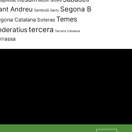
tagonistes
Resum Tercera
Segona B
ant Andreu
Santboià
Sants
Temes
gona Catalana
Soteras
tercera
ederatius
Tercera Catalana
rrassa