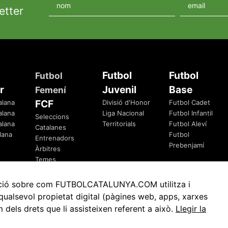
etter
Futbol
Futbol
Futbol
r
Juvenil
Base
Femení
FCF
alana
Divisió d'Honor
Futbol Cadet
alana
Liga Nacional
Futbol Infantil
Seleccions
alana
Territorials
Futbol Aleví
Catalanes
lana
Futbol
Entrenadors
Prebenjamí
Àrbitres
Temes
Federatius
rmació sobre com FUTBOLCATALUNYA.COM utilitza i
ualsevol propietat digital (pàgines web, apps, xarxes
ls drets que li assisteixen referent a això.
Llegir la
Avis Legal
Política de Privacitat
Política de Cookies