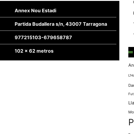
mentre
navegues pel
Annex Nou Estadi
nostre lloc
web
Partida Budallera s/n, 43007 Tarragona
incrementes la
possibilitat de
977215103-679658787
mirar només
anuncis,
ofertes i
102 x 62 metros
contingut
personalitzat.
An
L'H
Da
Fut
Ll
Mo
P