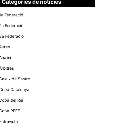
Categories de notícies
1a Federació
2a Federació
3a Federació
Altres
Anàlisi
Àrbitres
Calaix de Sastre
Copa Catalunya
Copa del Rei
Copa RFEF
Entrevista