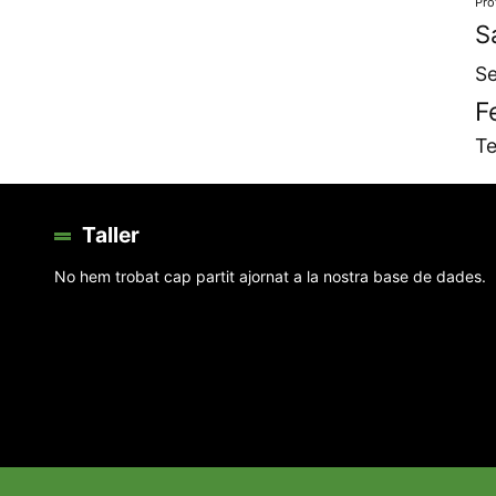
Pro
S
Se
F
Te
Taller
No hem trobat cap partit ajornat a la nostra base de dades.