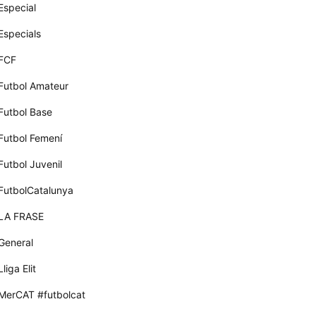
Especial
Especials
FCF
Futbol Amateur
Futbol Base
Futbol Femení
Futbol Juvenil
FutbolCatalunya
LA FRASE
General
Lliga Elit
MerCAT #futbolcat