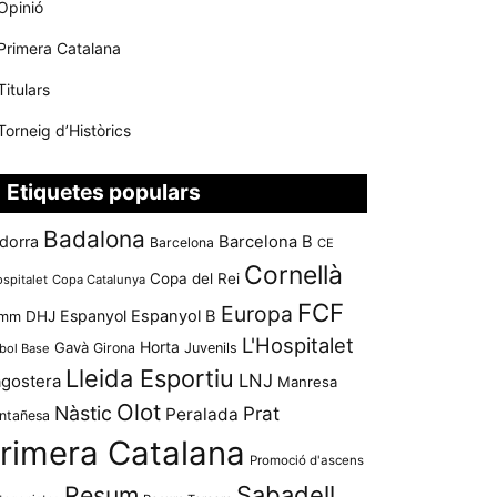
Opinió
Primera Catalana
Titulars
Torneig d’Històrics
Etiquetes populars
Badalona
dorra
Barcelona B
Barcelona
CE
Cornellà
Copa del Rei
ospitalet
Copa Catalunya
FCF
Europa
Espanyol
Espanyol B
mm
DHJ
L'Hospitalet
Horta
Gavà
Girona
Juvenils
bol Base
Lleida Esportiu
LNJ
agostera
Manresa
Olot
Nàstic
Prat
Peralada
ntañesa
rimera Catalana
Promoció d'ascens
Resum
Sabadell