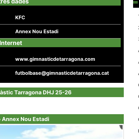
tres dades
web.
KFC
Estadístiques
Annex Nou Estadi
Recopilem
dades
Internet
estadístiques
de manera
anònima d'ús
www.gimnasticdetarragona.com
del lloc web
per a millorar la
futbolbase@gimnasticdetarragona.cat
funcionalitat i
la seva
estructura.
nàstic Tarragona DHJ 25-26
Experiència
d'usuari
ó Annex Nou Estadi
Alguns
components
tècnics del