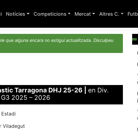
ci
Notícies
Competicions
Mercat
Altres C.
Futb
le que alguna encara no estigui actualitzada. Disculpeu
stic Tarragona DHJ 25-26
|
en Div.
. G3 2025 – 2026
 Estadi
r Viladegut