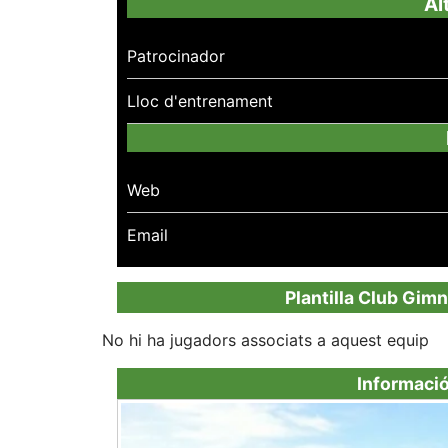
Al
Patrocinador
Lloc d'entrenament
Web
Email
Plantilla Club Gim
No hi ha jugadors associats a aquest equip
Informaci