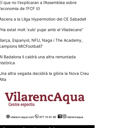
El que no t’explicaran a l’Assemblea sobre
l’economia de l’FCF (I)
Ascens a la Lliga Hypermotion del CE Sabadell
“Ha estat molt ‘xulo’ pujar amb el Viladecans”
Barça, Espanyol, NFU, Naga i The Academy,
campions MICFootball7
Al Badalona li caldrà una altra remuntada
històrica
Una altra vegada decidirà la glòria la Nova Creu
Alta