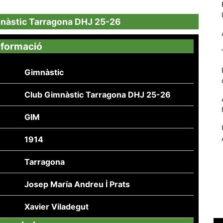
mnàstic Tarragona DHJ 25-26
nformació
Gimnàstic
Club Gimnàstic Tarragona DHJ 25-26
GIM
Necessàries
1914
Aquestes
cookies no
són
Tarragona
opcionals,
són
Josep María Andreu İ Prats
necessàries
per al
Xavier Viladegut
funcionament
tècnic de la