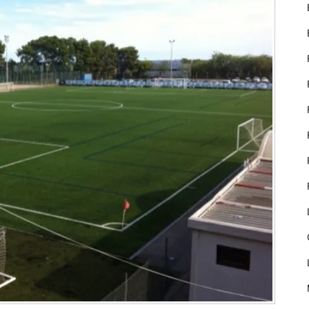
nostre lloc web
emmagatzemen
dades en el seu
dispositiu que
permeten que
el lloc funcioni
tan bé com
sigui possible.
Si rebutja
aquestes
cookies
algunes
funcionalitats
desapareixeran
del lloc web.
Màrqueting
En compartir
els teus
interessos i
comportament