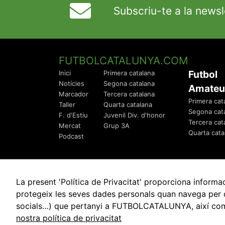
Subscriu-te a la newsl
FUTBOLCATALUNYA.COM
Futbol
Inici
Primera catalana
Notícies
Segona catalana
Amateu
Marcador
Tercera catalana
Primera cat
Taller
Quarta catalana
Segona cat
F. d'Estiu
Juvenil Div. d'honor
Tercera cat
Mercat
Grup 3A
Quarta cata
Podcast
La present 'Política de Privacitat' proporciona info
protegeix les seves dades personals quan navega per q
socials…) que pertanyi a FUTBOLCATALUNYA, així com de
© 2010 - 2026
FutbolCatalunya.com
nostra política de privacitat