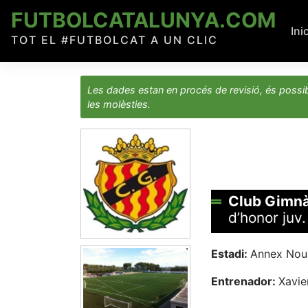
Skip
FUTBOLCATALUNYA.COM
to
Ini
TOT EL #FUTBOLCAT A UN CLIC
content
Les dades estan en procés de revisió, és possib
les molèsties.
Club Gimnà
d’honor juv
Estadi:
Annex Nou
Entrenador:
Xavie