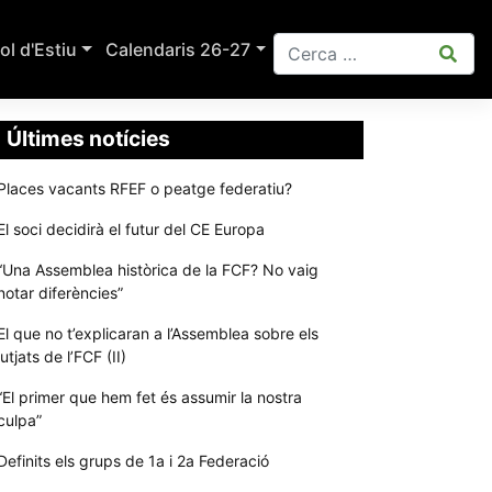
ol d'Estiu
Calendaris 26-27
Últimes notícies
Places vacants RFEF o peatge federatiu?
El soci decidirà el futur del CE Europa
“Una Assemblea històrica de la FCF? No vaig
notar diferències”
El que no t’explicaran a l’Assemblea sobre els
jutjats de l’FCF (II)
“El primer que hem fet és assumir la nostra
culpa”
Definits els grups de 1a i 2a Federació