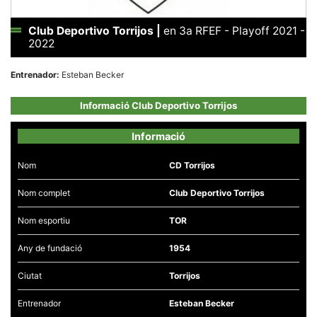
Club Deportivo Torrijos
|
en 3a RFEF - Playoff 2021 -
2022
Entrenador:
Esteban Becker
Necessàries
Aquestes
Informació Club Deportivo Torrijos
cookies no
són
opcionals,
Informació
són
necessàries
per al
Nom
CD Torrijos
funcionament
tècnic de la
web.
Nom complet
Club Deportivo Torrijos
Nom esportiu
TOR
Estadístiques
Recopilem
Any de fundació
1954
dades
estadístiques
Ciutat
Torrijos
de manera
anònima d'ús
del lloc web
Entrenador
Esteban Becker
per a millorar