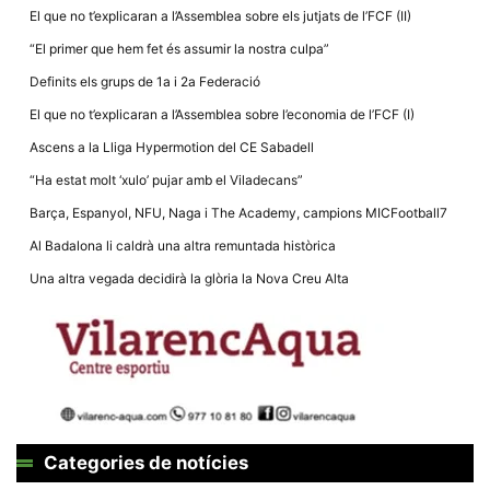
Màrqueting
El que no t’explicaran a l’Assemblea sobre els jutjats de l’FCF (II)
En compartir
els teus
“El primer que hem fet és assumir la nostra culpa”
interessos i
comportament
Definits els grups de 1a i 2a Federació
mentre
navegues pel
El que no t’explicaran a l’Assemblea sobre l’economia de l’FCF (I)
nostre lloc
web
Ascens a la Lliga Hypermotion del CE Sabadell
incrementes
la possibilitat
“Ha estat molt ‘xulo’ pujar amb el Viladecans”
de mirar
només
Barça, Espanyol, NFU, Naga i The Academy, campions MICFootball7
anuncis,
ofertes i
Al Badalona li caldrà una altra remuntada històrica
contingut
personalitzat.
Una altra vegada decidirà la glòria la Nova Creu Alta
Categories de notícies