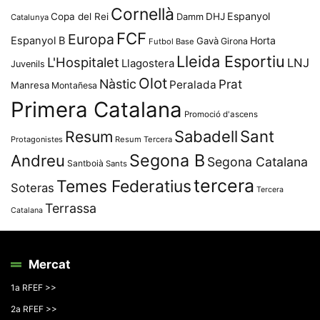
Cornellà
Espanyol
Copa del Rei
Damm
DHJ
Catalunya
FCF
Europa
Espanyol B
Horta
Gavà
Girona
Futbol Base
Lleida Esportiu
L'Hospitalet
LNJ
Llagostera
Juvenils
Olot
Nàstic
Prat
Peralada
Manresa
Montañesa
Primera Catalana
Promoció d'ascens
Resum
Sabadell
Sant
Protagonistes
Resum Tercera
Segona B
Andreu
Segona Catalana
Santboià
Sants
tercera
Temes Federatius
Soteras
Tercera
Terrassa
Catalana
Mercat
1a RFEF >>
2a RFEF >>