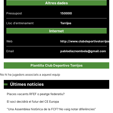
la funcionalitat
Altres dades
i la seva
estructura.
Pressupost
150000
Lloc d'entrenament
Torrijos
Experiència
d'usuari
Internet
Alguns
components
tècnics del
Web
http://www.clubdeportivotorrijos.e
nostre lloc web
emmagatzemen
Email
pablodiaznombela@gmail.com
dades en el seu
dispositiu que
permeten que el
lloc funcioni tan
Plantilla Club Deportivo Torrijos
bé com sigui
possible. Si
No hi ha jugadors associats a aquest equip
rebutja
aquestes
cookies
Últimes notícies
algunes
funcionalitats
desapareixeran
Places vacants RFEF o peatge federatiu?
del lloc web.
El soci decidirà el futur del CE Europa
“Una Assemblea històrica de la FCF? No vaig notar diferències”