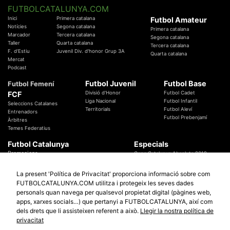
FUTBOLCATALUNYA.COM
Inici
Primera catalana
Futbol Amateur
Notícies
Segona catalana
Primera catalana
Marcador
Tercera catalana
Segona catalana
Taller
Quarta catalana
Tercera catalana
F. d'Estiu
Juvenil Div. d'honor Grup 3A
Quarta catalana
Mercat
Podcast
Futbol Juvenil
Futbol Base
Futbol Femení
FCF
Divisió d'Honor
Futbol Cadet
Liga Nacional
Futbol Infantil
Seleccions Catalanes
Territorials
Futbol Aleví
Entrenadors
Futbol Prebenjamí
Àrbitres
Temes Federatius
Futbol Catalunya
Especials
Promocions
Copa Catalunya Absoluta 2019
Sortejos
Copa del Rei 2019 - 2020
Participació
Copa RFEF 2019 - 2020
La present 'Política de Privacitat' proporciona informació sobre com
Copa Catalunya Amateur 2019
FUTBOLCATALUNYA.COM utilitza i protegeix les seves dades
personals quan navega per qualsevol propietat digital (pàgines web,
apps, xarxes socials…) que pertanyi a FUTBOLCATALUNYA, així com
dels drets que li assisteixen referent a això.
Llegir la nostra política de
© 2010 - 2026
FutbolCatalunya.com
privacitat
Avis Legal
Política de Privacitat
Política de Cookies
redaccio@futbolcatalunya.com