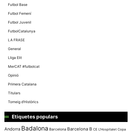
Futbol Base
Futbol Femení
Futbol Juvenil
FutbolCatalunya
LA FRASE
General
Lliga Elit
MerCAT #futbolcat
Opinió
Primera Catalana
Titulars
Torneig d’Històrics
Etiquetes populars
Badalona
Andorra
Barcelona B
Barcelona
CE L'Hospitalet
Copa