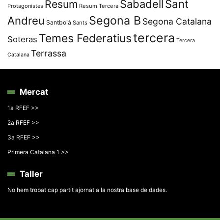
Resum
Sabadell
Sant
Protagonistes
Resum Tercera
Segona B
Andreu
Segona Catalana
Santboià
Sants
tercera
Temes Federatius
Soteras
Tercera
Terrassa
Catalana
Mercat
1a RFEF >>
2a RFEF >>
3a RFEF >>
Primera Catalana 1 >>
Taller
No hem trobat cap partit ajornat a la nostra base de dades.