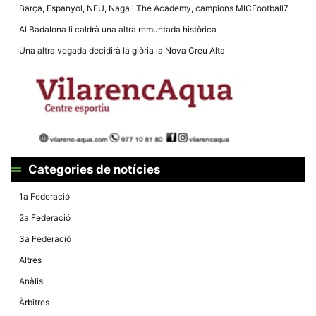
Màrqueting
Barça, Espanyol, NFU, Naga i The Academy, campions MICFootball7
En compartir
els teus
Al Badalona li caldrà una altra remuntada històrica
interessos i
comportament
Una altra vegada decidirà la glòria la Nova Creu Alta
mentre
navegues pel
nostre lloc
web
incrementes
la possibilitat
de mirar
només
anuncis,
ofertes i
contingut
Categories de notícies
personalitzat.
1a Federació
2a Federació
3a Federació
Altres
Anàlisi
Àrbitres