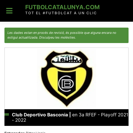
Skip
FUTBOLCATALUNYA.COM
to
content
TOT EL #FUTBOLCAT A UN CLIC
Les dades estan en procés de revisió, és possible que alguna encara no
estigui actualitzada. Disculpeu les molèsties.
Club Deportivo Basconia
|
en 3a RFEF - Playoff 2021
- 2022