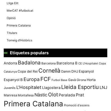
Lliga Elit
MerCAT #futbolcat
Opinió
Primera Catalana
Titulars
Torneig d’Històrics
Etiquetes populars
Badalona
Andorra
Barcelona B
Barcelona
CE L'Hospitalet
Copa
Cornellà
Espanyol
Copa del Rei
Damm
DHJ
Catalunya
FCF
Europa
Espanyol B
Horta
Gavà
Girona
Futbol Base
Lleida Esportiu
L'Hospitalet
LNJ
Llagostera
Juvenils
Olot
Nàstic
Prat
Peralada
Manresa
Montañesa
Primera Catalana
Promoció d'ascens