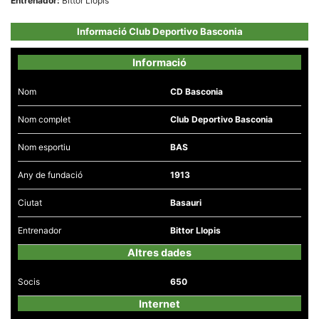
Entrenador:
Bittor Llopis
Informació Club Deportivo Basconia
Informació
Necessàries
Nom
CD Basconia
Aquestes
cookies no
són
Nom complet
Club Deportivo Basconia
opcionals,
són
Nom esportiu
BAS
necessàries
per al
funcionament
Any de fundació
1913
tècnic de la
web.
Ciutat
Basauri
Entrenador
Bittor Llopis
Estadístiques
Recopilem
Altres dades
dades
estadístiques
Socis
650
de manera
anònima d'ús
Internet
del lloc web
per a millorar