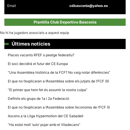
la funcionalitat
Email
cdbasconia@yahoo.es
i la seva
estructura.
Plantilla Club Deportivo Basconia
Experiència
No hi ha jugadors associats a aquest equip
d'usuari
Alguns
components
Últimes notícies
tècnics del
nostre lloc web
Places vacants RFEF o peatge federatiu?
emmagatzemen
dades en el seu
El soci decidirà el futur del CE Europa
dispositiu que
permeten que el
“Una Assemblea històrica de la FCF? No vaig notar diferències”
lloc funcioni tan
bé com sigui
El que no t’explicaran a l’Assemblea sobre els jutjats de l’FCF (II)
possible. Si
rebutja
“El primer que hem fet és assumir la nostra culpa”
aquestes
cookies
Definits els grups de 1a i 2a Federació
algunes
funcionalitats
El que no t’explicaran a l’Assemblea sobre l’economia de l’FCF (I)
desapareixeran
del lloc web.
Ascens a la Lliga Hypermotion del CE Sabadell
“Ha estat molt ‘xulo’ pujar amb el Viladecans”