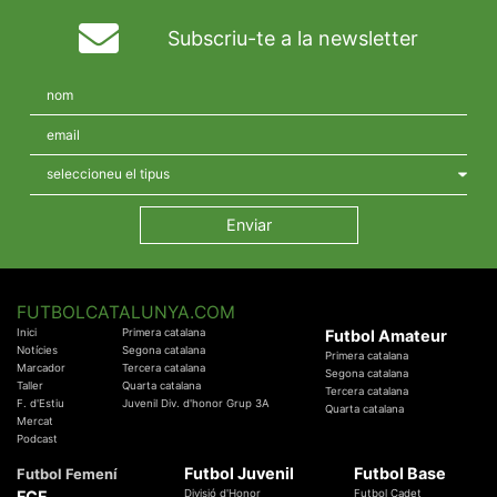
Subscriu-te a la newsletter
FUTBOLCATALUNYA.COM
Inici
Primera catalana
Futbol Amateur
Notícies
Segona catalana
Primera catalana
Marcador
Tercera catalana
Segona catalana
Taller
Quarta catalana
Tercera catalana
F. d'Estiu
Juvenil Div. d'honor Grup 3A
Quarta catalana
Mercat
Podcast
Futbol Juvenil
Futbol Base
Futbol Femení
FCF
Divisió d'Honor
Futbol Cadet