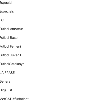
Especial
Especials
FCF
Futbol Amateur
Futbol Base
Futbol Femení
Futbol Juvenil
FutbolCatalunya
LA FRASE
General
Lliga Elit
MerCAT #futbolcat