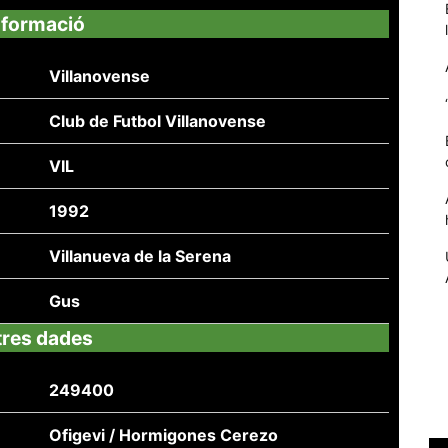
nformació
Villanovense
Club de Futbol Villanovense
VIL
1992
Villanueva de la Serena
Necessàries
Aquestes
Gus
cookies no
són
tres dades
opcionals,
són
necessàries
249400
per al
funcionament
Ofigevi / Hormigones Cerezo
tècnic de la