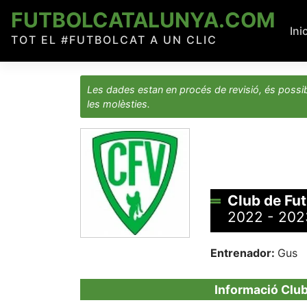
Skip
FUTBOLCATALUNYA.COM
to
Ini
TOT EL #FUTBOLCAT A UN CLIC
content
Les dades estan en procés de revisió, és possib
les molèsties.
Club de Fu
2022 - 202
Entrenador:
Gus
Informació Club