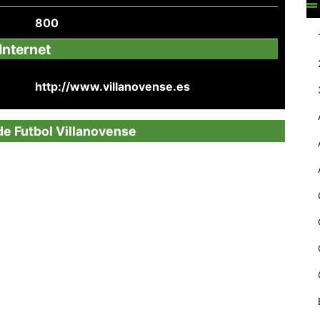
web.
800
Internet
Estadístiques
Recopilem
http://www.villanovense.es
dades
estadístiques
de manera
 de Futbol Villanovense
anònima d'ús
del lloc web
per a millorar la
funcionalitat i
la seva
estructura.
Experiència
d'usuari
Alguns
components
tècnics del