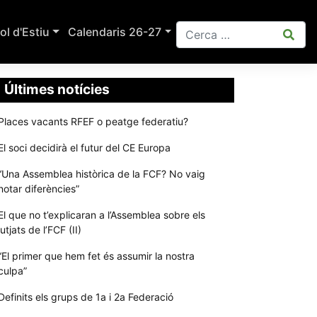
ol d'Estiu
Calendaris 26-27
Últimes notícies
Places vacants RFEF o peatge federatiu?
El soci decidirà el futur del CE Europa
“Una Assemblea històrica de la FCF? No vaig
notar diferències”
El que no t’explicaran a l’Assemblea sobre els
jutjats de l’FCF (II)
“El primer que hem fet és assumir la nostra
culpa”
Definits els grups de 1a i 2a Federació