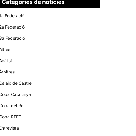
Categories de notícies
1a Federació
2a Federació
3a Federació
Altres
Anàlisi
Àrbitres
Calaix de Sastre
Copa Catalunya
Copa del Rei
Copa RFEF
Entrevista