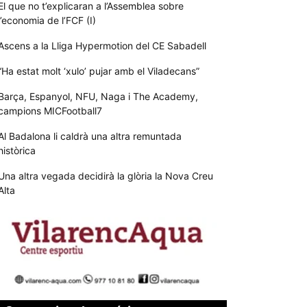
El que no t’explicaran a l’Assemblea sobre
l’economia de l’FCF (I)
Ascens a la Lliga Hypermotion del CE Sabadell
“Ha estat molt ‘xulo’ pujar amb el Viladecans”
Barça, Espanyol, NFU, Naga i The Academy,
campions MICFootball7
Al Badalona li caldrà una altra remuntada
històrica
Una altra vegada decidirà la glòria la Nova Creu
Alta