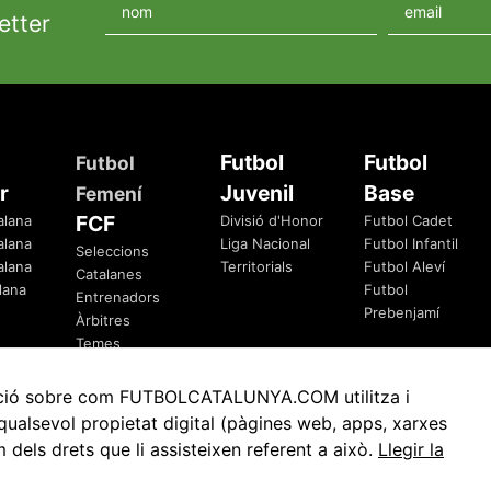
etter
Futbol
Futbol
Futbol
r
Juvenil
Base
Femení
FCF
alana
Divisió d'Honor
Futbol Cadet
alana
Liga Nacional
Futbol Infantil
Seleccions
alana
Territorials
Futbol Aleví
Catalanes
lana
Futbol
Entrenadors
Prebenjamí
Àrbitres
Temes
Federatius
rmació sobre com FUTBOLCATALUNYA.COM utilitza i
ualsevol propietat digital (pàgines web, apps, xarxes
ls drets que li assisteixen referent a això.
Llegir la
Avis Legal
Política de Privacitat
Política de Cookies