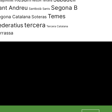
tagonistes
Resum Tercera
Segona B
ant Andreu
Santboià
Sants
Temes
gona Catalana
Soteras
tercera
ederatius
Tercera Catalana
rrassa