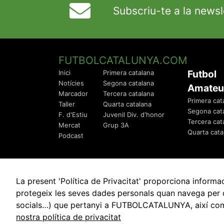
Subscriu-te a la newsl
FUTBOLCATALUNYA.COM
Futbol
Inici
Primera catalana
Notícies
Segona catalana
Amateu
Marcador
Tercera catalana
Primera cat
Taller
Quarta catalana
Segona cat
F. d'Estiu
Juvenil Div. d'honor
Tercera cat
Mercat
Grup 3A
Quarta cata
Podcast
La present 'Política de Privacitat' proporciona info
protegeix les seves dades personals quan navega per q
socials…) que pertanyi a FUTBOLCATALUNYA, així com de
© 2010 - 2026
FutbolCatalunya.com
nostra política de privacitat