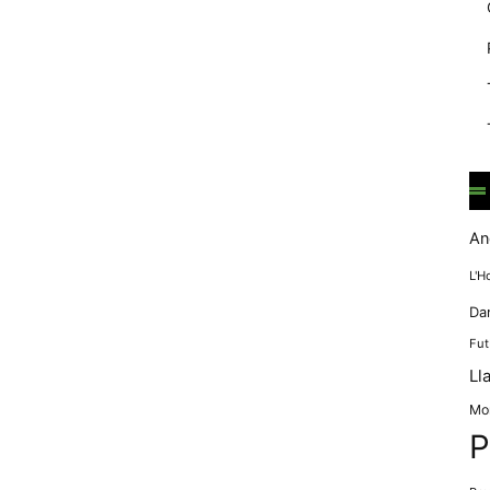
mentre
navegues pel
nostre lloc
web
incrementes la
possibilitat de
mirar només
anuncis,
ofertes i
contingut
personalitzat.
An
L'H
Da
Fut
Ll
Mo
P