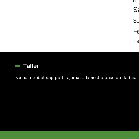
Pro
S
Se
F
Te
Taller
No hem trobat cap partit ajornat a la nostra base de dades.