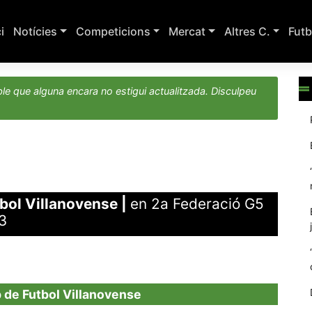
ci
Notícies
Competicions
Mercat
Altres C.
Futb
le que alguna encara no estigui actualitzada. Disculpeu
tbol Villanovense
|
en 2a Federació G5
3
 de Futbol Villanovense