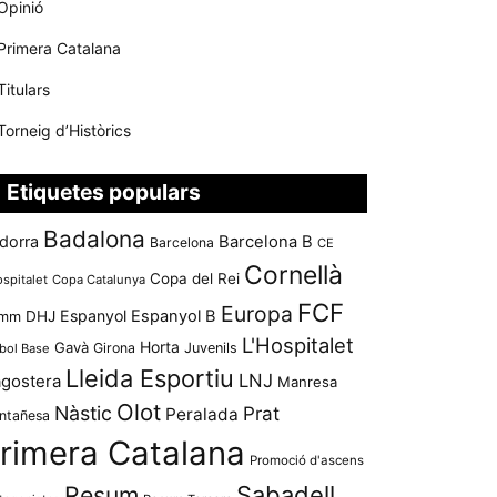
Opinió
Primera Catalana
Titulars
Torneig d’Històrics
Etiquetes populars
Badalona
dorra
Barcelona B
Barcelona
CE
Cornellà
Copa del Rei
ospitalet
Copa Catalunya
FCF
Europa
Espanyol
Espanyol B
mm
DHJ
L'Hospitalet
Horta
Gavà
Girona
Juvenils
bol Base
Lleida Esportiu
LNJ
agostera
Manresa
Olot
Nàstic
Prat
Peralada
ntañesa
rimera Catalana
Promoció d'ascens
Resum
Sabadell