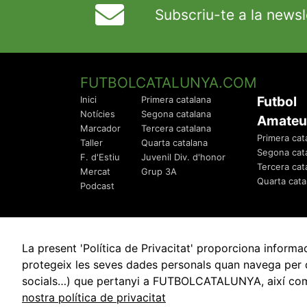
Subscriu-te a la newsl
FUTBOLCATALUNYA.COM
Futbol
Inici
Primera catalana
Notícies
Segona catalana
Amateu
Marcador
Tercera catalana
Primera cat
Taller
Quarta catalana
Segona cat
F. d'Estiu
Juvenil Div. d'honor
Tercera cat
Mercat
Grup 3A
Quarta cata
Podcast
La present 'Política de Privacitat' proporciona info
protegeix les seves dades personals quan navega per q
socials…) que pertanyi a FUTBOLCATALUNYA, així com de
© 2010 - 2026
FutbolCatalunya.com
nostra política de privacitat