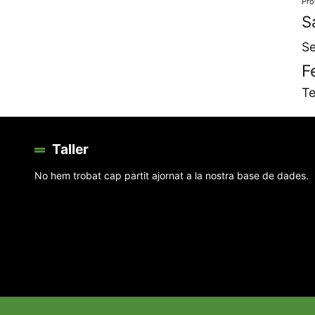
Pro
S
Se
F
Te
Taller
No hem trobat cap partit ajornat a la nostra base de dades.