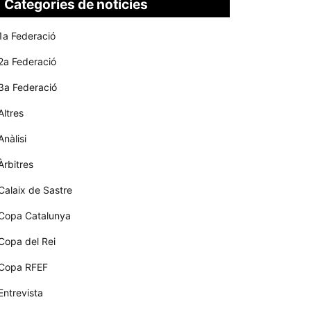
Categories de notícies
1a Federació
2a Federació
3a Federació
Altres
Anàlisi
Àrbitres
Calaix de Sastre
Copa Catalunya
Copa del Rei
Copa RFEF
Entrevista