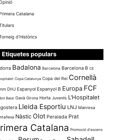
Opinió
Primera Catalana
Titulars
Torneig d’Històrics
Etiquetes populars
Badalona
dorra
Barcelona B
Barcelona
CE
Cornellà
Copa del Rei
ospitalet
Copa Catalunya
FCF
Europa
Espanyol
Espanyol B
mm
DHJ
L'Hospitalet
Horta
Gavà
Girona
Juvenils
bol Base
Lleida Esportiu
LNJ
agostera
Manresa
Olot
Nàstic
Prat
Peralada
ntañesa
rimera Catalana
Promoció d'ascens
Resum
Sabadell