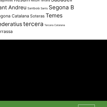
tagonistes
Resum Tercera
Segona B
ant Andreu
Santboià
Sants
Temes
gona Catalana
Soteras
tercera
ederatius
Tercera Catalana
rrassa