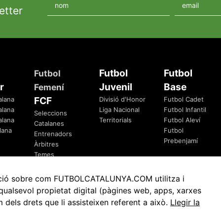
etter
Futbol
Futbol
Futbol
r
Juvenil
Base
Femení
FCF
alana
Divisió d'Honor
Futbol Cadet
alana
Liga Nacional
Futbol Infantil
Seleccions
alana
Territorials
Futbol Aleví
Catalanes
lana
Futbol
Entrenadors
Prebenjamí
Àrbitres
Temes
Federatius
rmació sobre com FUTBOLCATALUNYA.COM utilitza i
ualsevol propietat digital (pàgines web, apps, xarxes
ls drets que li assisteixen referent a això.
Llegir la
Avis Legal
Política de Privacitat
Política de Cookies