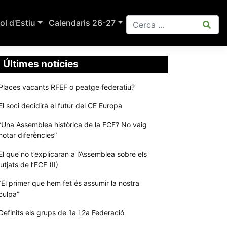
ol d'Estiu
Calendaris 26-27
Últimes notícies
Places vacants RFEF o peatge federatiu?
El soci decidirà el futur del CE Europa
“Una Assemblea històrica de la FCF? No vaig
notar diferències”
El que no t’explicaran a l’Assemblea sobre els
jutjats de l’FCF (II)
“El primer que hem fet és assumir la nostra
culpa”
Definits els grups de 1a i 2a Federació