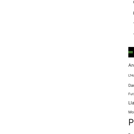
mentre
navegues pel
nostre lloc
web
incrementes la
possibilitat de
mirar només
anuncis,
ofertes i
contingut
personalitzat.
An
L'H
Da
Fut
Ll
Mo
P