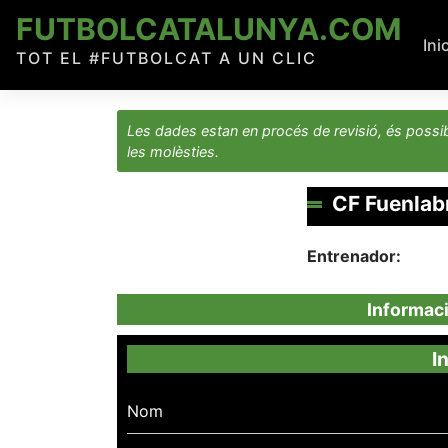
Skip
FUTBOLCATALUNYA.COM
to
Ini
TOT EL #FUTBOLCAT A UN CLIC
content
Les dades estan en procés de revisió, és possib
les molèsties.
CF Fuenlab
Entrenador:
Informac
I
Nom