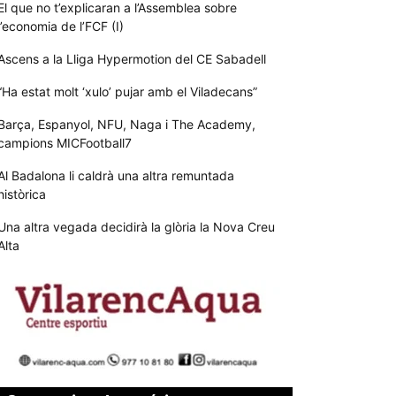
El que no t’explicaran a l’Assemblea sobre
l’economia de l’FCF (I)
Ascens a la Lliga Hypermotion del CE Sabadell
“Ha estat molt ‘xulo’ pujar amb el Viladecans”
Barça, Espanyol, NFU, Naga i The Academy,
campions MICFootball7
Al Badalona li caldrà una altra remuntada
històrica
Una altra vegada decidirà la glòria la Nova Creu
Alta