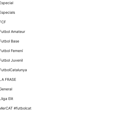
Especial
Especials
FCF
Futbol Amateur
Futbol Base
Futbol Femení
Futbol Juvenil
FutbolCatalunya
LA FRASE
General
Lliga Elit
MerCAT #futbolcat