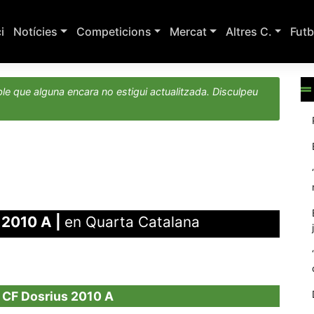
ci
Notícies
Competicions
Mercat
Altres C.
Futb
le que alguna encara no estigui actualitzada. Disculpeu
 2010 A
|
en Quarta Catalana
 CF Dosrius 2010 A