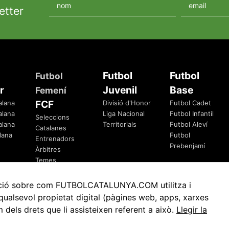
etter
Futbol
Futbol
Futbol
r
Juvenil
Base
Femení
FCF
alana
Divisió d'Honor
Futbol Cadet
alana
Liga Nacional
Futbol Infantil
Seleccions
alana
Territorials
Futbol Aleví
Catalanes
lana
Futbol
Entrenadors
Prebenjamí
Àrbitres
Temes
Federatius
rmació sobre com FUTBOLCATALUNYA.COM utilitza i
ualsevol propietat digital (pàgines web, apps, xarxes
ls drets que li assisteixen referent a això.
Llegir la
Avis Legal
Política de Privacitat
Política de Cookies