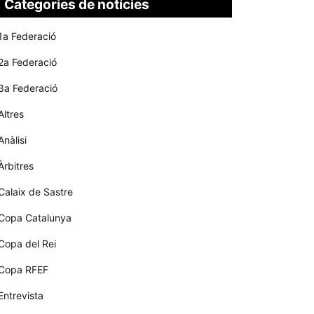
Categories de notícies
1a Federació
2a Federació
3a Federació
Altres
Anàlisi
Àrbitres
Calaix de Sastre
Copa Catalunya
Copa del Rei
Copa RFEF
Entrevista