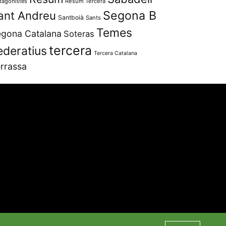
tagonistes
Resum Tercera
Segona B
ant Andreu
Santboià
Sants
Temes
gona Catalana
Soteras
tercera
ederatius
Tercera Catalana
rrassa