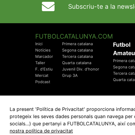
Subscriu-te a la newsl
FUTBOLCATALUNYA.COM
Futbol
Inici
Primera catalana
Notícies
Segona catalana
Amateu
Marcador
Tercera catalana
Primera cat
Taller
Quarta catalana
Segona cat
F. d'Estiu
Juvenil Div. d'honor
Tercera cat
Mercat
Grup 3A
Quarta cata
Podcast
La present 'Política de Privacitat' proporciona info
protegeix les seves dades personals quan navega per q
socials…) que pertanyi a FUTBOLCATALUNYA, així com de
© 2010 - 2026
FutbolCatalunya.com
nostra política de privacitat