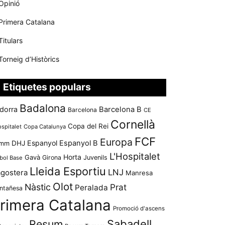
Opinió
Primera Catalana
Titulars
Torneig d’Històrics
Etiquetes populars
Badalona
dorra
Barcelona B
Barcelona
CE
Cornellà
Copa del Rei
ospitalet
Copa Catalunya
FCF
Europa
Espanyol
Espanyol B
mm
DHJ
L'Hospitalet
Horta
Gavà
Girona
Juvenils
bol Base
Lleida Esportiu
LNJ
agostera
Manresa
Olot
Nàstic
Prat
Peralada
ntañesa
rimera Catalana
Promoció d'ascens
Resum
Sabadell