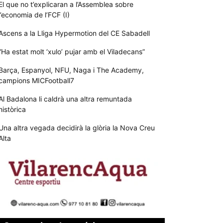
El que no t’explicaran a l’Assemblea sobre
l’economia de l’FCF (I)
Ascens a la Lliga Hypermotion del CE Sabadell
“Ha estat molt ‘xulo’ pujar amb el Viladecans”
Barça, Espanyol, NFU, Naga i The Academy,
campions MICFootball7
Al Badalona li caldrà una altra remuntada
històrica
Una altra vegada decidirà la glòria la Nova Creu
Alta