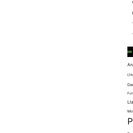
mentre
navegues pel
nostre lloc
web
incrementes la
possibilitat de
mirar només
anuncis,
ofertes i
contingut
personalitzat.
An
L'H
Da
Fut
Ll
Mo
P