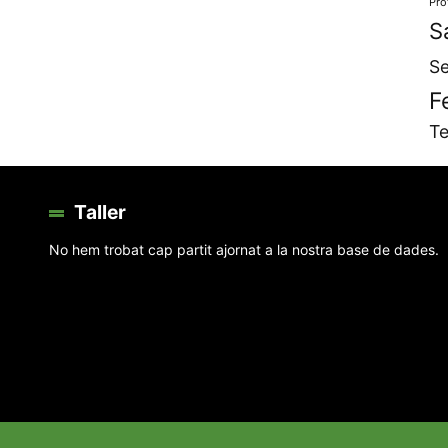
Pro
S
Se
F
Te
Taller
No hem trobat cap partit ajornat a la nostra base de dades.