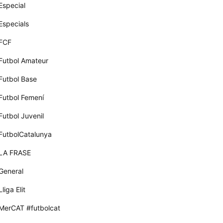
Especial
Especials
FCF
Futbol Amateur
Futbol Base
Futbol Femení
Futbol Juvenil
FutbolCatalunya
LA FRASE
General
Lliga Elit
MerCAT #futbolcat