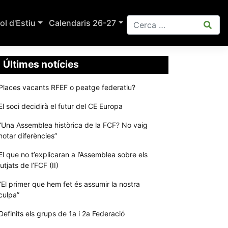
ol d'Estiu
Calendaris 26-27
Últimes notícies
Places vacants RFEF o peatge federatiu?
El soci decidirà el futur del CE Europa
“Una Assemblea històrica de la FCF? No vaig
notar diferències”
El que no t’explicaran a l’Assemblea sobre els
jutjats de l’FCF (II)
“El primer que hem fet és assumir la nostra
culpa”
Definits els grups de 1a i 2a Federació