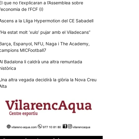
El que no t’explicaran a l’Assemblea sobre
l’economia de l’FCF (I)
Ascens a la Lliga Hypermotion del CE Sabadell
“Ha estat molt ‘xulo’ pujar amb el Viladecans”
Barça, Espanyol, NFU, Naga i The Academy,
campions MICFootball7
Al Badalona li caldrà una altra remuntada
històrica
Una altra vegada decidirà la glòria la Nova Creu
Alta