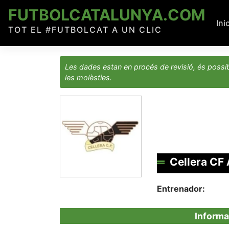
Skip
FUTBOLCATALUNYA.COM
to
Ini
TOT EL #FUTBOLCAT A UN CLIC
content
Les dades estan en procés de revisió, és possib
les molèsties.
Cellera CF
Entrenador:
Informa