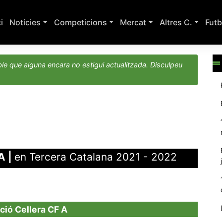
ci
Notícies
Competicions
Mercat
Altres C.
Futb
le que alguna encara no estigui actualitzada. Disculpeu
 A
|
en Tercera Catalana 2021 - 2022
ció Cellera CF A