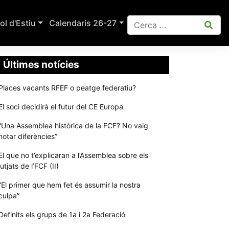
ol d'Estiu
Calendaris 26-27
Últimes notícies
Places vacants RFEF o peatge federatiu?
El soci decidirà el futur del CE Europa
“Una Assemblea històrica de la FCF? No vaig
notar diferències”
El que no t’explicaran a l’Assemblea sobre els
jutjats de l’FCF (II)
“El primer que hem fet és assumir la nostra
culpa”
Definits els grups de 1a i 2a Federació