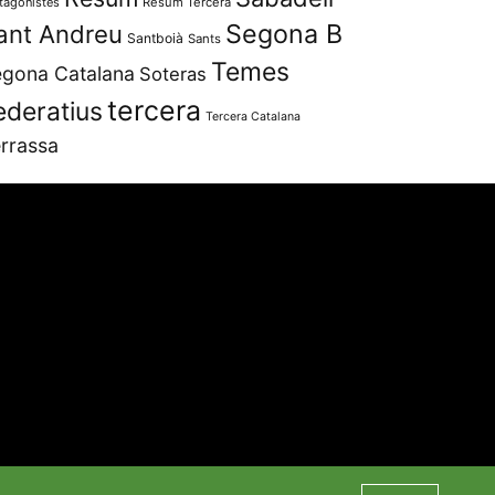
tagonistes
Resum Tercera
Segona B
ant Andreu
Santboià
Sants
Temes
gona Catalana
Soteras
tercera
ederatius
Tercera Catalana
rrassa