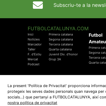
Subscriu-te a la newsl
FUTBOLCATALUNYA.COM
Futbol
Inici
Primera catalana
Notícies
Segona catalana
Amateu
Marcador
Tercera catalana
Primera cat
Taller
Quarta catalana
Segona cat
F. d'Estiu
Juvenil Div. d'honor
Tercera cat
Mercat
Grup 3A
Quarta cata
Podcast
La present 'Política de Privacitat' proporciona info
protegeix les seves dades personals quan navega per q
socials…) que pertanyi a FUTBOLCATALUNYA, així com de
© 2010 - 2026
FutbolCatalunya.com
nostra política de privacitat