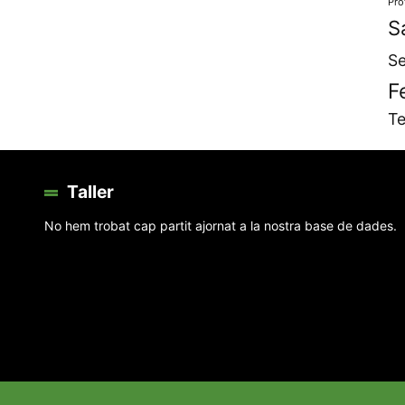
Pro
S
Se
F
Te
Taller
No hem trobat cap partit ajornat a la nostra base de dades.