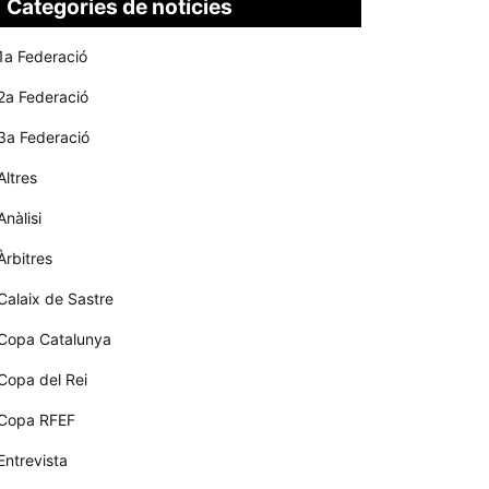
Categories de notícies
1a Federació
2a Federació
3a Federació
Altres
Anàlisi
Àrbitres
Calaix de Sastre
Copa Catalunya
Copa del Rei
Copa RFEF
Entrevista