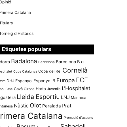
Opinió
Primera Catalana
Titulars
Torneig d’Històrics
Etiquetes populars
Badalona
dorra
Barcelona B
Barcelona
CE
Cornellà
Copa del Rei
ospitalet
Copa Catalunya
FCF
Europa
Espanyol
Espanyol B
mm
DHJ
L'Hospitalet
Horta
Gavà
Girona
Juvenils
bol Base
Lleida Esportiu
LNJ
agostera
Manresa
Olot
Nàstic
Prat
Peralada
ntañesa
rimera Catalana
Promoció d'ascens
Resum
Sabadell