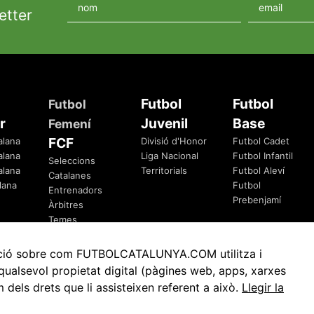
etter
Futbol
Futbol
Futbol
r
Juvenil
Base
Femení
FCF
alana
Divisió d'Honor
Futbol Cadet
alana
Liga Nacional
Futbol Infantil
Seleccions
alana
Territorials
Futbol Aleví
Catalanes
lana
Futbol
Entrenadors
Prebenjamí
Àrbitres
Temes
Federatius
rmació sobre com FUTBOLCATALUNYA.COM utilitza i
ualsevol propietat digital (pàgines web, apps, xarxes
ls drets que li assisteixen referent a això.
Llegir la
Avis Legal
Política de Privacitat
Política de Cookies