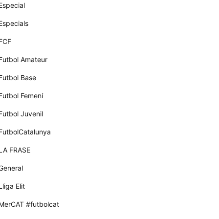
Especial
Especials
FCF
Futbol Amateur
Futbol Base
Futbol Femení
Futbol Juvenil
FutbolCatalunya
LA FRASE
General
Lliga Elit
MerCAT #futbolcat