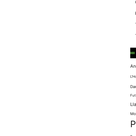
mentre
navegues pel
nostre lloc
web
incrementes la
possibilitat de
mirar només
anuncis,
ofertes i
contingut
personalitzat.
An
L'H
Da
Fut
Ll
Mo
P