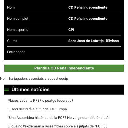
Nom
CD Peña Independiente
Nom complet
CD Peña Independiente
Nom esportiu
CPI
Necessàries
Aquestes
Ciutat
Sant Joan de Labritja, (Eivissa
cookies no
són
opcionals,
Entrenador
són
necessàries
per al
Plantilla CD Peña Independiente
funcionament
tècnic de la
web.
No hi ha jugadors associats a aquest equip
Últimes notícies
Estadístiques
Recopilem
Places vacants RFEF o peatge federatiu?
dades
estadístiques
El soci decidirà el futur del CE Europa
de manera
anònima d'ús
“Una Assemblea històrica de la FCF? No vaig notar diferències”
del lloc web
per a millorar
El que no t’explicaran a l’Assemblea sobre els jutjats de l’FCF (II)