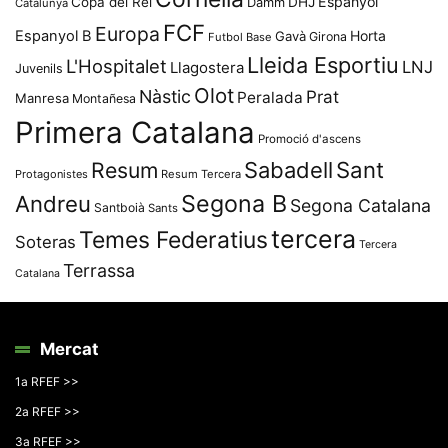
Espanyol
Copa del Rei
Damm
DHJ
Catalunya
FCF
Europa
Espanyol B
Horta
Gavà
Girona
Futbol Base
Lleida Esportiu
L'Hospitalet
LNJ
Llagostera
Juvenils
Olot
Nàstic
Prat
Peralada
Manresa
Montañesa
Primera Catalana
Promoció d'ascens
Resum
Sabadell
Sant
Protagonistes
Resum Tercera
Segona B
Andreu
Segona Catalana
Santboià
Sants
tercera
Temes Federatius
Soteras
Tercera
Terrassa
Catalana
Mercat
1a RFEF >>
2a RFEF >>
3a RFEF >>