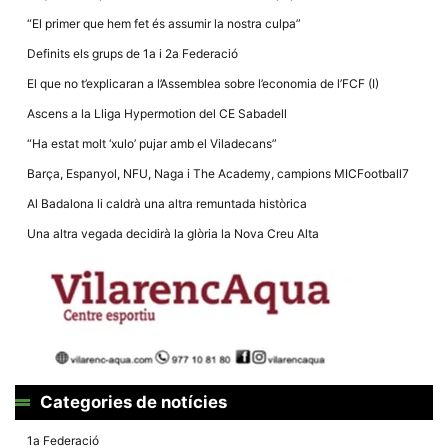
la funcionalitat
i la seva
“El primer que hem fet és assumir la nostra culpa”
estructura.
Definits els grups de 1a i 2a Federació
El que no t’explicaran a l’Assemblea sobre l’economia de l’FCF (I)
Experiència
Ascens a la Lliga Hypermotion del CE Sabadell
d'usuari
Alguns
“Ha estat molt ‘xulo’ pujar amb el Viladecans”
components
tècnics del
Barça, Espanyol, NFU, Naga i The Academy, campions MICFootball7
nostre lloc web
emmagatzemen
Al Badalona li caldrà una altra remuntada històrica
dades en el seu
dispositiu que
Una altra vegada decidirà la glòria la Nova Creu Alta
permeten que el
lloc funcioni tan
bé com sigui
possible. Si
rebutja
aquestes
cookies
algunes
funcionalitats
desapareixeran
del lloc web.
Categories de notícies
1a Federació