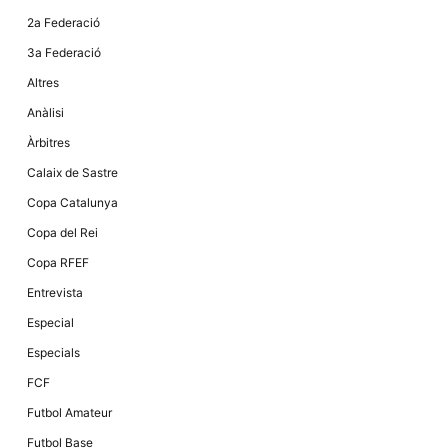
Màrqueting
En compartir
2a Federació
els teus
interessos i
3a Federació
comportament
mentre
Altres
navegues pel
nostre lloc
Anàlisi
web
incrementes
Àrbitres
la possibilitat
de mirar
Calaix de Sastre
només
anuncis,
Copa Catalunya
ofertes i
contingut
Copa del Rei
personalitzat.
Copa RFEF
Entrevista
Especial
Especials
FCF
Futbol Amateur
Futbol Base