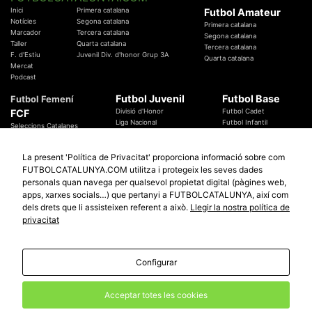
Inici
Primera catalana
Futbol Amateur
Notícies
Segona catalana
Primera catalana
Marcador
Tercera catalana
Segona catalana
Taller
Quarta catalana
Tercera catalana
F. d'Estiu
Juvenil Div. d'honor Grup 3A
Quarta catalana
Mercat
Podcast
Futbol Juvenil
Futbol Base
Futbol Femení
FCF
Divisió d'Honor
Futbol Cadet
Liga Nacional
Futbol Infantil
Seleccions Catalanes
Territorials
Futbol Aleví
Entrenadors
Futbol Prebenjamí
Àrbitres
La present 'Política de Privacitat' proporciona informació sobre com
Temes Federatius
FUTBOLCATALUNYA.COM utilitza i protegeix les seves dades
Futbol Catalunya
Especials
personals quan navega per qualsevol propietat digital (pàgines web,
Promocions
Copa Catalunya Absoluta 2019
apps, xarxes socials…) que pertanyi a FUTBOLCATALUNYA, així com
Sortejos
Copa del Rei 2019 - 2020
dels drets que li assisteixen referent a això.
Llegir la nostra política de
Participació
Copa RFEF 2019 - 2020
privacitat
Copa Catalunya Amateur 2019
Configurar
© 2010 - 2026
FutbolCatalunya.com
Avis Legal
Política de Privacitat
Política de Cookies
Acceptar totes les cookies
redaccio@futbolcatalunya.com