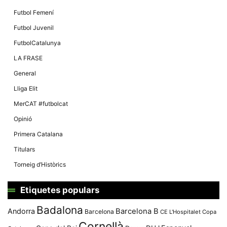
Futbol Femení
Futbol Juvenil
FutbolCatalunya
LA FRASE
General
Lliga Elit
MerCAT #futbolcat
Opinió
Primera Catalana
Titulars
Torneig d’Històrics
Etiquetes populars
Badalona
Andorra
Barcelona B
Barcelona
CE L'Hospitalet
Copa
Cornellà