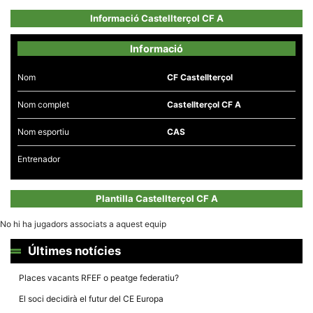
Informació Castellterçol CF A
Informació
Nom
CF Castellterçol
Necessàries
Aquestes
Nom complet
Castellterçol CF A
cookies no
són
opcionals,
Nom esportiu
CAS
són
necessàries
per al
Entrenador
funcionament
tècnic de la
web.
Plantilla Castellterçol CF A
No hi ha jugadors associats a aquest equip
Estadístiques
Recopilem
Últimes notícies
dades
estadístiques
de manera
Places vacants RFEF o peatge federatiu?
anònima d'ús
del lloc web
El soci decidirà el futur del CE Europa
per a millorar