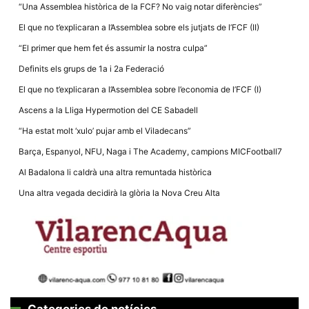
la funcionalitat
“Una Assemblea històrica de la FCF? No vaig notar diferències”
i la seva
estructura.
El que no t’explicaran a l’Assemblea sobre els jutjats de l’FCF (II)
“El primer que hem fet és assumir la nostra culpa”
Definits els grups de 1a i 2a Federació
Experiència
d'usuari
El que no t’explicaran a l’Assemblea sobre l’economia de l’FCF (I)
Alguns
components
Ascens a la Lliga Hypermotion del CE Sabadell
tècnics del
nostre lloc web
“Ha estat molt ‘xulo’ pujar amb el Viladecans”
emmagatzemen
dades en el seu
Barça, Espanyol, NFU, Naga i The Academy, campions MICFootball7
dispositiu que
permeten que el
Al Badalona li caldrà una altra remuntada històrica
lloc funcioni tan
bé com sigui
Una altra vegada decidirà la glòria la Nova Creu Alta
possible. Si
rebutja
aquestes
cookies
algunes
funcionalitats
desapareixeran
del lloc web.
Categories de notícies