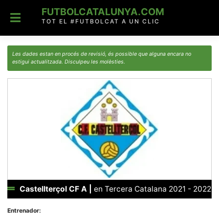
Skip
FUTBOLCATALUNYA.COM
to
content
TOT EL #FUTBOLCAT A UN CLIC
Les dades estan en procés de revisió, és possible que alguna encara no
estigui actualitzada. Disculpeu les molèsties.
Castellterçol CF A
|
en Tercera Catalana 2021 - 2022
Entrenador: