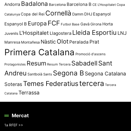
Badalona
Andorra
Barcelona B
Barcelona
CE L'Hospitalet
Copa
Cornellà
Espanyol
Copa del Rei
Damm
DHJ
Catalunya
FCF
Europa
Espanyol B
Horta
Gavà
Girona
Futbol Base
Lleida Esportiu
L'Hospitalet
LNJ
Llagostera
Juvenils
Olot
Nàstic
Prat
Peralada
Manresa
Montañesa
Primera Catalana
Promoció d'ascens
Resum
Sabadell
Sant
Protagonistes
Resum Tercera
Segona B
Andreu
Segona Catalana
Santboià
Sants
tercera
Temes Federatius
Soteras
Tercera
Terrassa
Catalana
Mercat
1a RFEF >>