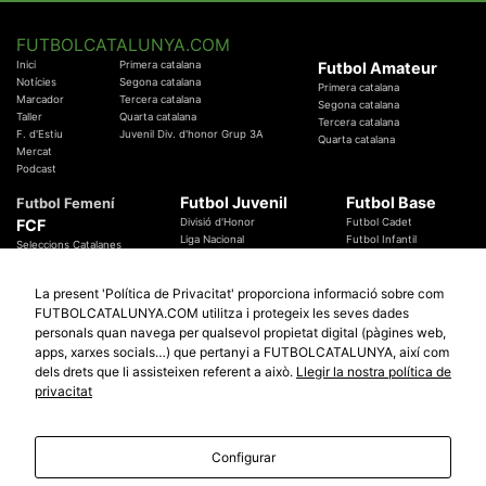
FUTBOLCATALUNYA.COM
Inici
Primera catalana
Futbol Amateur
Notícies
Segona catalana
Primera catalana
Marcador
Tercera catalana
Segona catalana
Taller
Quarta catalana
Tercera catalana
F. d'Estiu
Juvenil Div. d'honor Grup 3A
Quarta catalana
Mercat
Podcast
Futbol Juvenil
Futbol Base
Futbol Femení
FCF
Divisió d'Honor
Futbol Cadet
Liga Nacional
Futbol Infantil
Seleccions Catalanes
Territorials
Futbol Aleví
Entrenadors
Futbol Prebenjamí
Àrbitres
La present 'Política de Privacitat' proporciona informació sobre com
Temes Federatius
FUTBOLCATALUNYA.COM utilitza i protegeix les seves dades
Futbol Catalunya
Especials
personals quan navega per qualsevol propietat digital (pàgines web,
Promocions
apps, xarxes socials…) que pertanyi a FUTBOLCATALUNYA, així com
Copa Catalunya Absoluta 2019
Sortejos
Copa del Rei 2019 - 2020
dels drets que li assisteixen referent a això.
Llegir la nostra política de
Participació
Copa RFEF 2019 - 2020
privacitat
Copa Catalunya Amateur 2019
Configurar
© 2010 - 2026
FutbolCatalunya.com