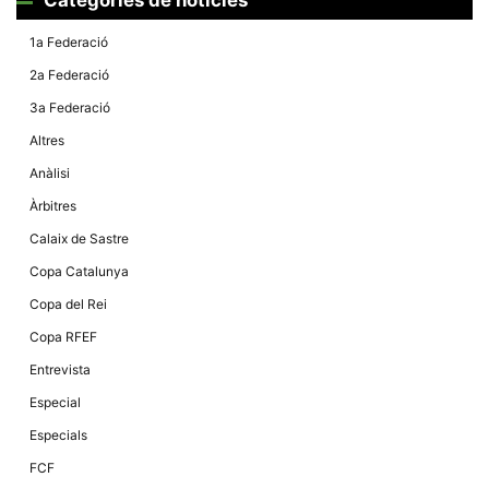
Màrqueting
En compartir
els teus
1a Federació
interessos i
comportament
2a Federació
mentre
navegues pel
3a Federació
nostre lloc
web
Altres
incrementes
la possibilitat
Anàlisi
de mirar
només
Àrbitres
anuncis,
ofertes i
Calaix de Sastre
contingut
personalitzat.
Copa Catalunya
Copa del Rei
Copa RFEF
Entrevista
Especial
Especials
FCF