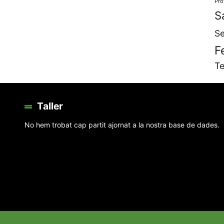
Pro
S
Se
F
Te
Taller
No hem trobat cap partit ajornat a la nostra base de dades.