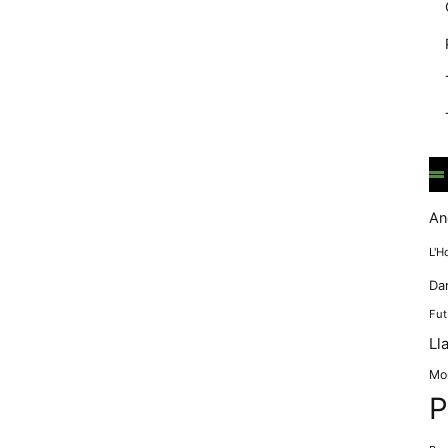
mentre
navegues pel
nostre lloc
web
incrementes la
possibilitat de
mirar només
anuncis,
ofertes i
contingut
personalitzat.
An
L'H
Da
Fut
Ll
Mo
P