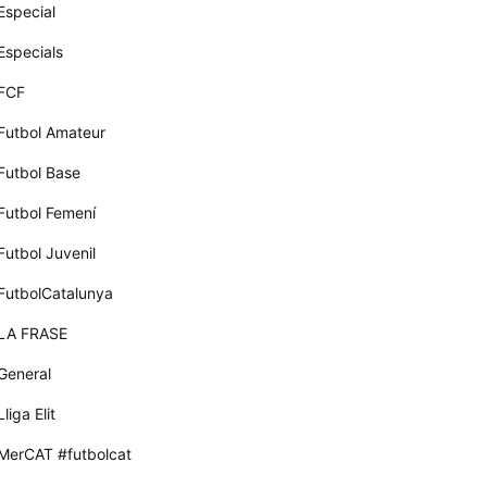
Especial
Especials
FCF
Futbol Amateur
Futbol Base
Futbol Femení
Futbol Juvenil
FutbolCatalunya
LA FRASE
General
Lliga Elit
MerCAT #futbolcat