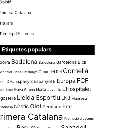
Opinió
Primera Catalana
Titulars
Torneig d’Històrics
Etiquetes populars
Badalona
dorra
Barcelona B
Barcelona
CE
Cornellà
Copa del Rei
ospitalet
Copa Catalunya
FCF
Europa
Espanyol
Espanyol B
mm
DHJ
L'Hospitalet
Horta
Gavà
Girona
Juvenils
bol Base
Lleida Esportiu
LNJ
agostera
Manresa
Olot
Nàstic
Prat
Peralada
ntañesa
rimera Catalana
Promoció d'ascens
Resum
Sabadell