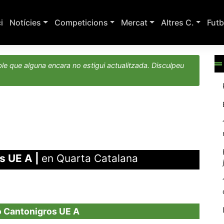
ci
Notícies
Competicions
Mercat
Altres C.
Futb
le que alguna encara no estigui actualitzada. Disculpeu
s UE A
|
en Quarta Catalana
ó Cantonigros UE A