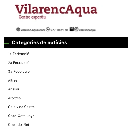
Màrqueting
En compartir
els teus
interessos i
comportament
mentre
navegues pel
nostre lloc
web
incrementes
Categories de notícies
la possibilitat
de mirar
només
1a Federació
anuncis,
ofertes i
2a Federació
contingut
personalitzat.
3a Federació
Altres
Anàlisi
Àrbitres
Calaix de Sastre
Copa Catalunya
Copa del Rei