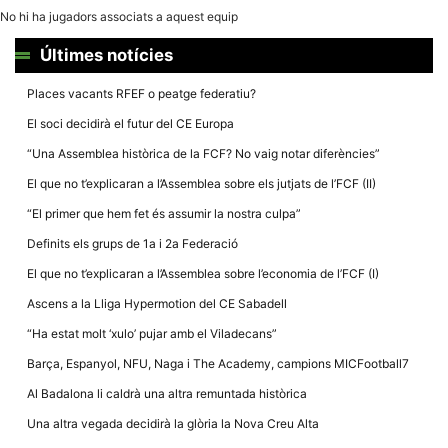
la funcionalitat
No hi ha jugadors associats a aquest equip
i la seva
estructura.
Últimes notícies
Places vacants RFEF o peatge federatiu?
Experiència
d'usuari
El soci decidirà el futur del CE Europa
Alguns
components
“Una Assemblea històrica de la FCF? No vaig notar diferències”
tècnics del
nostre lloc web
El que no t’explicaran a l’Assemblea sobre els jutjats de l’FCF (II)
emmagatzemen
dades en el seu
“El primer que hem fet és assumir la nostra culpa”
dispositiu que
permeten que el
Definits els grups de 1a i 2a Federació
lloc funcioni tan
bé com sigui
El que no t’explicaran a l’Assemblea sobre l’economia de l’FCF (I)
possible. Si
rebutja
Ascens a la Lliga Hypermotion del CE Sabadell
aquestes
cookies
“Ha estat molt ‘xulo’ pujar amb el Viladecans”
algunes
funcionalitats
Barça, Espanyol, NFU, Naga i The Academy, campions MICFootball7
desapareixeran
del lloc web.
Al Badalona li caldrà una altra remuntada històrica
Una altra vegada decidirà la glòria la Nova Creu Alta