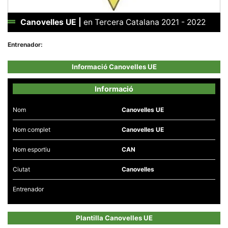
Canovelles UE
|
en Tercera Catalana 2021 - 2022
Entrenador:
Necessàries
Informació Canovelles UE
Aquestes
cookies no
són
Informació
opcionals,
són
necessàries
Nom
Canovelles UE
per al
funcionament
Nom complet
Canovelles UE
tècnic de la
web.
Nom esportiu
CAN
Ciutat
Canovelles
Estadístiques
Recopilem
dades
Entrenador
estadístiques
de manera
anònima d'ús
del lloc web
Plantilla Canovelles UE
per a millorar