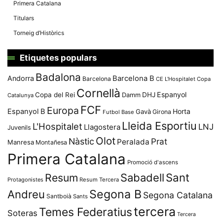
Primera Catalana
Titulars
Torneig d’Històrics
Etiquetes populars
Badalona
Andorra
Barcelona B
Barcelona
CE L'Hospitalet
Copa
Cornellà
Espanyol
Copa del Rei
Damm
DHJ
Catalunya
FCF
Europa
Espanyol B
Horta
Gavà
Girona
Futbol Base
Lleida Esportiu
L'Hospitalet
LNJ
Llagostera
Juvenils
Olot
Nàstic
Prat
Peralada
Manresa
Montañesa
Primera Catalana
Promoció d'ascens
Resum
Sabadell
Sant
Protagonistes
Resum Tercera
Segona B
Andreu
Segona Catalana
Santboià
Sants
tercera
Temes Federatius
Soteras
Tercera