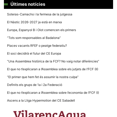
Màrqueting
Últimes notícies
En compartir
els teus
interessos i
Soteras-Camacho i la fermesa de la jutgessa
comportament
mentre
El Nàstic 2026-2027 ja està en marxa
navegues pel
nostre lloc
Europa, Espanyol B i Olot comencen els primers
web
incrementes
“Tots som responsables al Badalona”
la possibilitat
de mirar
Places vacants RFEF o peatge federatiu?
només
anuncis,
El soci decidirà el futur del CE Europa
ofertes i
contingut
“Una Assemblea històrica de la FCF? No vaig notar diferències”
personalitzat.
El que no t’explicaran a l’Assemblea sobre els jutjats de l’FCF (II)
“El primer que hem fet és assumir la nostra culpa”
Definits els grups de 1a i 2a Federació
El que no t’explicaran a l’Assemblea sobre l’economia de l’FCF (I)
Ascens a la Lliga Hypermotion del CE Sabadell