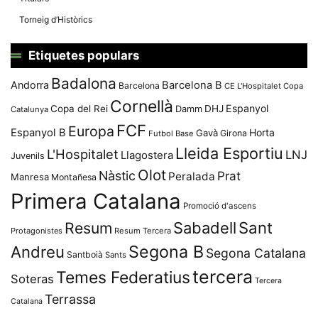
Torneig d’Històrics
Etiquetes populars
Badalona
Andorra
Barcelona B
Barcelona
CE L'Hospitalet
Copa
Cornellà
Espanyol
Copa del Rei
Damm
DHJ
Catalunya
FCF
Europa
Espanyol B
Horta
Gavà
Girona
Futbol Base
Lleida Esportiu
L'Hospitalet
LNJ
Llagostera
Juvenils
Olot
Nàstic
Prat
Peralada
Manresa
Montañesa
Primera Catalana
Promoció d'ascens
Resum
Sabadell
Sant
Protagonistes
Resum Tercera
Segona B
Andreu
Segona Catalana
Santboià
Sants
tercera
Temes Federatius
Soteras
Tercera
Terrassa
Catalana