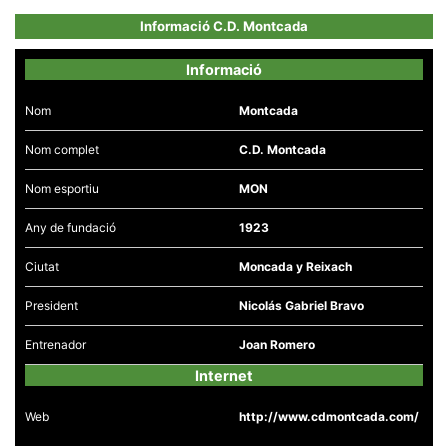
Informació C.D. Montcada
Informació
Nom
Montcada
Necessàries
Aquestes
Nom complet
C.D. Montcada
cookies no
són
opcionals,
Nom esportiu
MON
són
necessàries
per al
Any de fundació
1923
funcionament
tècnic de la
Ciutat
Moncada y Reixach
web.
President
Nicolás Gabriel Bravo
Estadístiques
Entrenador
Joan Romero
Recopilem
dades
Internet
estadístiques
de manera
anònima d'ús
Web
http://www.cdmontcada.com/
del lloc web
per a millorar