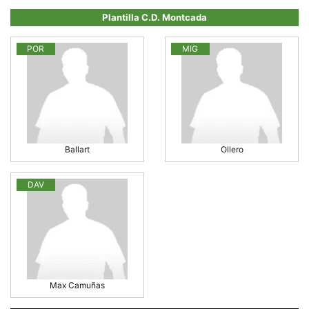
la funcionalitat
i la seva
Plantilla C.D. Montcada
estructura.
POR
MIG
Experiència
d'usuari
Alguns
components
tècnics del
nostre lloc web
emmagatzemen
dades en el seu
Ballart
Ollero
dispositiu que
permeten que el
lloc funcioni tan
bé com sigui
DAV
possible. Si
rebutja
aquestes
cookies
algunes
funcionalitats
desapareixeran
del lloc web.
Max Camuñas