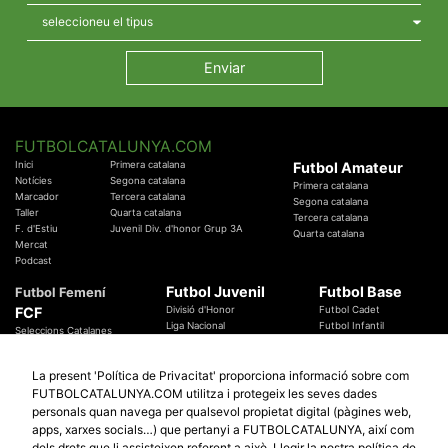
FUTBOLCATALUNYA.COM
Inici
Primera catalana
Futbol Amateur
Notícies
Segona catalana
Primera catalana
Marcador
Tercera catalana
Segona catalana
Taller
Quarta catalana
Tercera catalana
F. d'Estiu
Juvenil Div. d'honor Grup 3A
Quarta catalana
Mercat
Podcast
Futbol Juvenil
Futbol Base
Futbol Femení
FCF
Divisió d'Honor
Futbol Cadet
Liga Nacional
Futbol Infantil
Seleccions Catalanes
Territorials
Futbol Aleví
Entrenadors
Futbol Prebenjamí
Àrbitres
La present 'Política de Privacitat' proporciona informació sobre com
Temes Federatius
FUTBOLCATALUNYA.COM utilitza i protegeix les seves dades
Futbol Catalunya
Especials
personals quan navega per qualsevol propietat digital (pàgines web,
Promocions
apps, xarxes socials…) que pertanyi a FUTBOLCATALUNYA, així com
Copa Catalunya Absoluta 2019
Sortejos
Copa del Rei 2019 - 2020
dels drets que li assisteixen referent a això.
Llegir la nostra política de