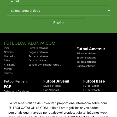
FUTBOLCATALUNYA.COM
Inici
Primera catalana
Futbol Amateur
Notícies
Segona catalana
Primera catalana
Marcador
Tercera catalana
Segona catalana
Taller
Quarta catalana
Tercera catalana
F. d'Estiu
Juvenil Div. d'honor Grup 3A
Quarta catalana
Mercat
Podcast
Futbol Juvenil
Futbol Base
Futbol Femení
FCF
Divisió d'Honor
Futbol Cadet
Liga Nacional
Futbol Infantil
Seleccions Catalanes
Territorials
Futbol Aleví
Entrenadors
Futbol Prebenjamí
Àrbitres
La present 'Política de Privacitat' proporciona informació sobre com
Temes Federatius
FUTBOLCATALUNYA.COM utilitza i protegeix les seves dades
Futbol Catalunya
Especials
personals quan navega per qualsevol propietat digital (pàgines web,
Promocions
Copa Catalunya Absoluta 2019