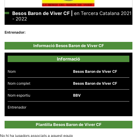
Besos Baron de Viver CF
|
en Tercera Catalana 2021
- 2022
Entrenador:
Necessàries
Aquestes
Informació Besos Baron de Viver CF
cookies no
són
opcionals,
Informació
són
necessàries
per al
Nom
Besos Baron de Viver CF
funcionament
tècnic de la
web.
Nom complet
Besos Baron de Viver CF
Nom esportiu
BBV
Estadístiques
Recopilem
Entrenador
dades
estadístiques
de manera
Plantilla Besos Baron de Viver CF
anònima d'ús
del lloc web
per a millorar
No hi ha jugadors associats a aquest equip