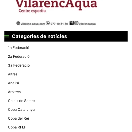
Màrqueting
En compartir
els teus
interessos i
comportament
mentre
navegues pel
nostre lloc
Categories de notícies
web
incrementes
la possibilitat
1a Federació
de mirar
només
2a Federació
anuncis,
ofertes i
3a Federació
contingut
personalitzat.
Altres
Anàlisi
Àrbitres
Calaix de Sastre
Copa Catalunya
Copa del Rei
Copa RFEF