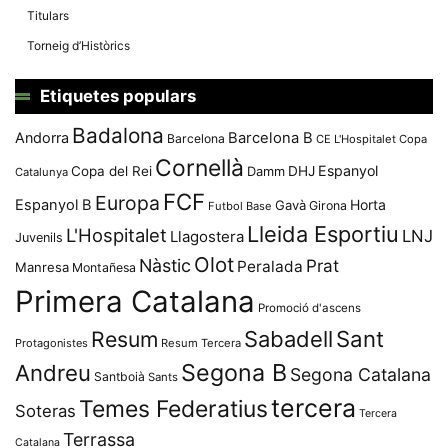
Titulars
Torneig d’Històrics
Etiquetes populars
Badalona
Andorra
Barcelona B
Barcelona
CE L'Hospitalet
Copa
Cornellà
Espanyol
Copa del Rei
Damm
DHJ
Catalunya
FCF
Europa
Espanyol B
Horta
Gavà
Girona
Futbol Base
Lleida Esportiu
L'Hospitalet
LNJ
Llagostera
Juvenils
Olot
Nàstic
Prat
Peralada
Manresa
Montañesa
Primera Catalana
Promoció d'ascens
Resum
Sabadell
Sant
Protagonistes
Resum Tercera
Segona B
Andreu
Segona Catalana
Santboià
Sants
tercera
Temes Federatius
Soteras
Tercera
Terrassa
Catalana