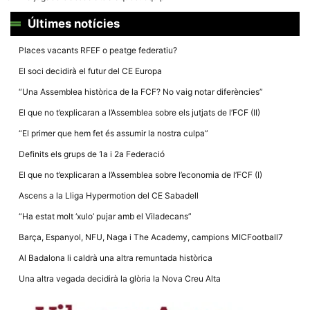
la funcionalitat
i la seva
Últimes notícies
estructura.
Places vacants RFEF o peatge federatiu?
Experiència
El soci decidirà el futur del CE Europa
d'usuari
Alguns
“Una Assemblea històrica de la FCF? No vaig notar diferències”
components
tècnics del
El que no t’explicaran a l’Assemblea sobre els jutjats de l’FCF (II)
nostre lloc web
emmagatzemen
“El primer que hem fet és assumir la nostra culpa”
dades en el seu
dispositiu que
Definits els grups de 1a i 2a Federació
permeten que el
lloc funcioni tan
El que no t’explicaran a l’Assemblea sobre l’economia de l’FCF (I)
bé com sigui
possible. Si
Ascens a la Lliga Hypermotion del CE Sabadell
rebutja
aquestes
“Ha estat molt ‘xulo’ pujar amb el Viladecans”
cookies
algunes
Barça, Espanyol, NFU, Naga i The Academy, campions MICFootball7
funcionalitats
desapareixeran
Al Badalona li caldrà una altra remuntada històrica
del lloc web.
Una altra vegada decidirà la glòria la Nova Creu Alta