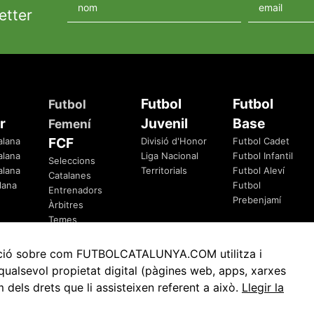
etter
Futbol
Futbol
Futbol
r
Juvenil
Base
Femení
FCF
alana
Divisió d'Honor
Futbol Cadet
alana
Liga Nacional
Futbol Infantil
Seleccions
alana
Territorials
Futbol Aleví
Catalanes
lana
Futbol
Entrenadors
Prebenjamí
Àrbitres
Temes
Federatius
rmació sobre com FUTBOLCATALUNYA.COM utilitza i
ualsevol propietat digital (pàgines web, apps, xarxes
ls drets que li assisteixen referent a això.
Llegir la
Avis Legal
Política de Privacitat
Política de Cookies