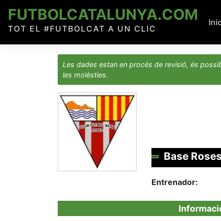
Skip
FUTBOLCATALUNYA.COM
to
Ini
TOT EL #FUTBOLCAT A UN CLIC
content
Les dades estan en procés de revisió, és possib
les molèsties.
Base Roses
Entrenador:
Informaci