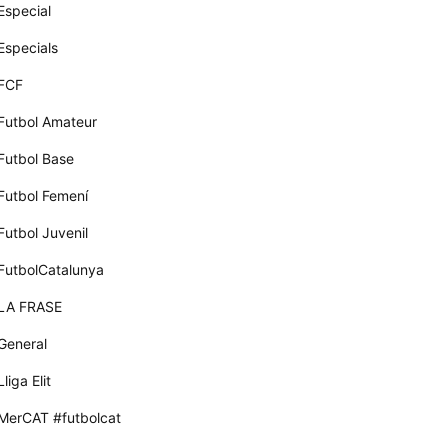
Especial
Especials
FCF
Futbol Amateur
Futbol Base
Futbol Femení
Futbol Juvenil
FutbolCatalunya
LA FRASE
General
Lliga Elit
MerCAT #futbolcat