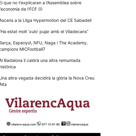
El que no t’explicaran a l’Assemblea sobre
l’economia de l’FCF (I)
Ascens a la Lliga Hypermotion del CE Sabadell
“Ha estat molt ‘xulo’ pujar amb el Viladecans”
Barça, Espanyol, NFU, Naga i The Academy,
campions MICFootball7
Al Badalona li caldrà una altra remuntada
històrica
Una altra vegada decidirà la glòria la Nova Creu
Alta