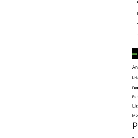
mentre
navegues pel
nostre lloc
web
incrementes la
possibilitat de
mirar només
anuncis,
ofertes i
contingut
personalitzat.
An
L'H
Da
Fut
Ll
Mo
P