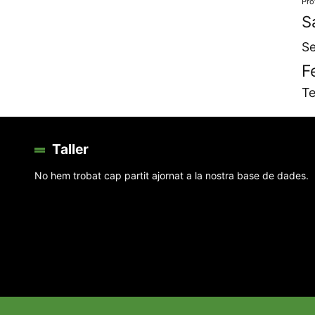
Pro
S
Se
F
Te
Taller
No hem trobat cap partit ajornat a la nostra base de dades.