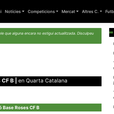
ci
Notícies
Competicions
Mercat
Altres C.
Futb
le que alguna encara no estigui actualitzada. Disculpeu
 CF B
|
en Quarta Catalana
ó Base Roses CF B