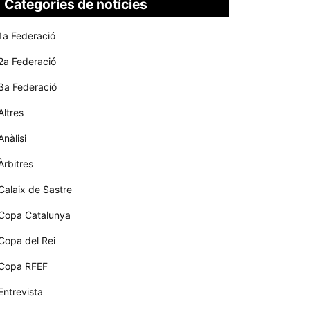
Categories de notícies
1a Federació
2a Federació
3a Federació
Altres
Anàlisi
Àrbitres
Calaix de Sastre
Copa Catalunya
Copa del Rei
Copa RFEF
Entrevista