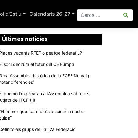
ol d'Estiu
Calendaris 26-27
Últimes notícies
Places vacants RFEF o peatge federatiu?
El soci decidirà el futur del CE Europa
“Una Assemblea històrica de la FCF? No vaig
notar diferències”
El que no t’explicaran a l’Assemblea sobre els
jutjats de l’FCF (II)
“El primer que hem fet és assumir la nostra
culpa”
Definits els grups de 1a i 2a Federació