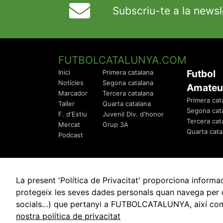
Subscriu-te a la newsl
FUTBOLCATALUNYA.COM
Futbol
Inici
Primera catalana
Notícies
Segona catalana
Amateu
Marcador
Tercera catalana
Primera cat
Taller
Quarta catalana
Segona cat
F. d'Estiu
Juvenil Div. d'honor
Tercera cat
Mercat
Grup 3A
Quarta cata
Podcast
La present 'Política de Privacitat' proporciona info
protegeix les seves dades personals quan navega per q
socials…) que pertanyi a FUTBOLCATALUNYA, així com de
© 2010 - 2026
FutbolCatalunya.com
nostra política de privacitat