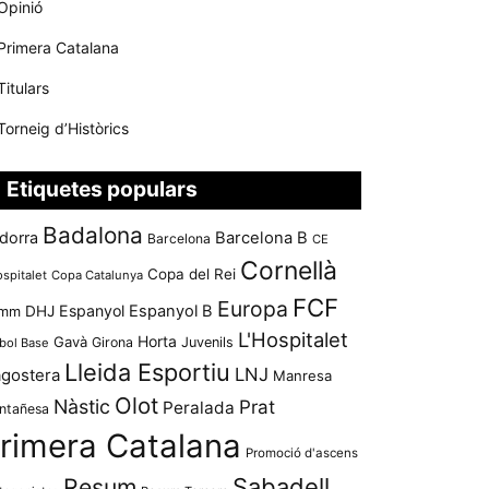
Opinió
Primera Catalana
Titulars
Torneig d’Històrics
Etiquetes populars
Badalona
dorra
Barcelona B
Barcelona
CE
Cornellà
Copa del Rei
ospitalet
Copa Catalunya
FCF
Europa
Espanyol
Espanyol B
mm
DHJ
L'Hospitalet
Horta
Gavà
Girona
Juvenils
bol Base
Lleida Esportiu
LNJ
agostera
Manresa
Olot
Nàstic
Prat
Peralada
ntañesa
rimera Catalana
Promoció d'ascens
Resum
Sabadell