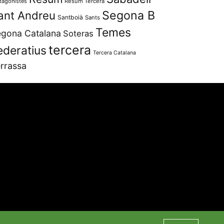
tagonistes
Resum Tercera
Segona B
ant Andreu
Santboià
Sants
Temes
gona Catalana
Soteras
tercera
ederatius
Tercera Catalana
rrassa