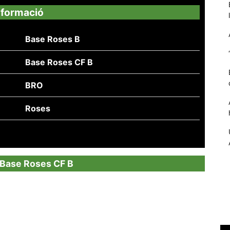
nformació
Base Roses B
Base Roses CF B
BRO
Roses
Necessàries
Aquestes
cookies no
a Base Roses CF B
són
opcionals,
són
necessàries
per al
funcionament
tècnic de la