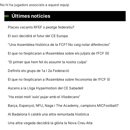
la funcionalitat
No hi ha jugadors associats a aquest equip
i la seva
estructura.
Últimes notícies
Places vacants RFEF o peatge federatiu?
Experiència
d'usuari
El soci decidirà el futur del CE Europa
Alguns
components
“Una Assemblea històrica de la FCF? No vaig notar diferències”
tècnics del
nostre lloc web
El que no t’explicaran a l’Assemblea sobre els jutjats de l’FCF (II)
emmagatzemen
dades en el seu
“El primer que hem fet és assumir la nostra culpa”
dispositiu que
permeten que el
Definits els grups de 1a i 2a Federació
lloc funcioni tan
bé com sigui
El que no t’explicaran a l’Assemblea sobre l’economia de l’FCF (I)
possible. Si
rebutja
Ascens a la Lliga Hypermotion del CE Sabadell
aquestes
cookies
“Ha estat molt ‘xulo’ pujar amb el Viladecans”
algunes
funcionalitats
Barça, Espanyol, NFU, Naga i The Academy, campions MICFootball7
desapareixeran
del lloc web.
Al Badalona li caldrà una altra remuntada històrica
Una altra vegada decidirà la glòria la Nova Creu Alta