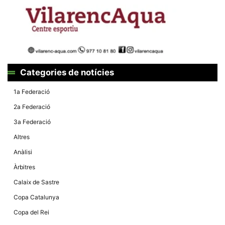
Màrqueting
En compartir
els teus
interessos i
comportament
mentre
navegues pel
nostre lloc
web
incrementes
Categories de notícies
la possibilitat
de mirar
només
1a Federació
anuncis,
ofertes i
2a Federació
contingut
personalitzat.
3a Federació
Altres
Anàlisi
Àrbitres
Calaix de Sastre
Copa Catalunya
Copa del Rei