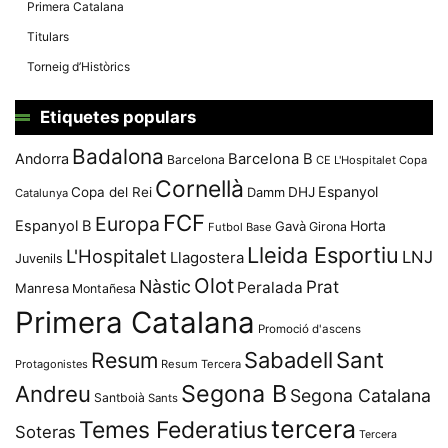
Primera Catalana
Titulars
Torneig d’Històrics
Etiquetes populars
Badalona
Andorra
Barcelona B
Barcelona
CE L'Hospitalet
Copa
Cornellà
Espanyol
Copa del Rei
Damm
DHJ
Catalunya
FCF
Europa
Espanyol B
Horta
Gavà
Girona
Futbol Base
Lleida Esportiu
L'Hospitalet
LNJ
Llagostera
Juvenils
Olot
Nàstic
Prat
Peralada
Manresa
Montañesa
Primera Catalana
Promoció d'ascens
Resum
Sabadell
Sant
Protagonistes
Resum Tercera
Segona B
Andreu
Segona Catalana
Santboià
Sants
tercera
Temes Federatius
Soteras
Tercera