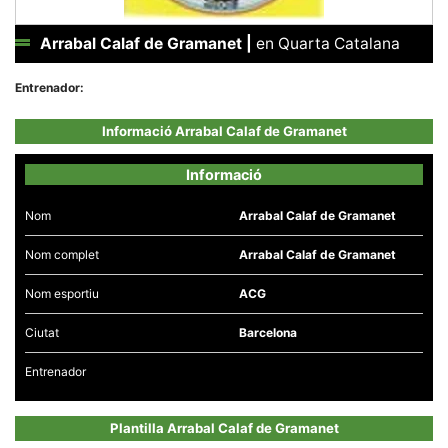
Arrabal Calaf de Gramanet
|
en Quarta Catalana
Entrenador:
Necessàries
Informació Arrabal Calaf de Gramanet
Aquestes
cookies no
són
Informació
opcionals,
són
necessàries
Nom
Arrabal Calaf de Gramanet
per al
funcionament
Nom complet
Arrabal Calaf de Gramanet
tècnic de la
web.
Nom esportiu
ACG
Ciutat
Barcelona
Estadístiques
Recopilem
dades
Entrenador
estadístiques
de manera
anònima d'ús
del lloc web
Plantilla Arrabal Calaf de Gramanet
per a millorar