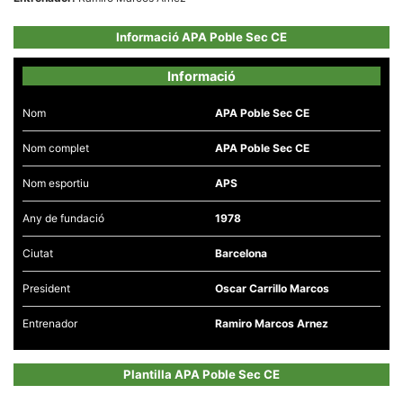
Informació APA Poble Sec CE
Informació
Necessàries
Nom
APA Poble Sec CE
Aquestes
cookies no
Nom complet
APA Poble Sec CE
són
opcionals,
són
Nom esportiu
APS
necessàries
per al
funcionament
Any de fundació
1978
tècnic de la
web.
Ciutat
Barcelona
President
Oscar Carrillo Marcos
Estadístiques
Recopilem
Entrenador
Ramiro Marcos Arnez
dades
estadístiques
de manera
anònima d'ús
Plantilla APA Poble Sec CE
del lloc web
per a millorar