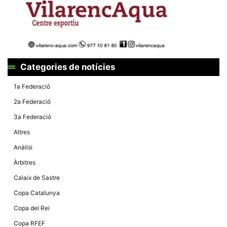
Màrqueting
En compartir
els teus
interessos i
comportament
mentre
navegues pel
nostre lloc
web
Categories de notícies
incrementes
la possibilitat
de mirar
1a Federació
només
anuncis,
2a Federació
ofertes i
contingut
3a Federació
personalitzat.
Altres
Anàlisi
Àrbitres
Calaix de Sastre
Copa Catalunya
Copa del Rei
Copa RFEF