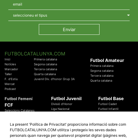
FUTBOLCATALUNYA.COM
Inici
Primera catalana
Futbol Amateur
Notícies
Segona catalana
Primera catalana
Marcador
Tercera catalana
Segona catalana
Taller
Quarta catalana
Tercera catalana
F. d'Estiu
Juvenil Div. d'honor Grup 3A
Quarta catalana
Mercat
Podcast
Futbol Juvenil
Futbol Base
Futbol Femení
FCF
Divisió d'Honor
Futbol Cadet
Liga Nacional
Futbol Infantil
Seleccions Catalanes
Territorials
Futbol Aleví
Entrenadors
Futbol Prebenjamí
Àrbitres
La present 'Política de Privacitat' proporciona informació sobre com
Temes Federatius
FUTBOLCATALUNYA.COM utilitza i protegeix les seves dades
Futbol Catalunya
Especials
personals quan navega per qualsevol propietat digital (pàgines web,