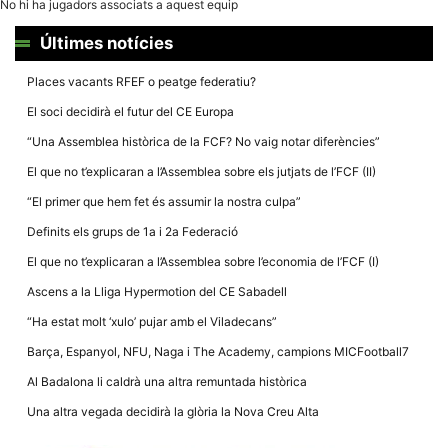
No hi ha jugadors associats a aquest equip
la funcionalitat
i la seva
estructura.
Últimes notícies
Places vacants RFEF o peatge federatiu?
Experiència
El soci decidirà el futur del CE Europa
d'usuari
Alguns
“Una Assemblea històrica de la FCF? No vaig notar diferències”
components
tècnics del
El que no t’explicaran a l’Assemblea sobre els jutjats de l’FCF (II)
nostre lloc web
emmagatzemen
“El primer que hem fet és assumir la nostra culpa”
dades en el seu
dispositiu que
Definits els grups de 1a i 2a Federació
permeten que el
lloc funcioni tan
El que no t’explicaran a l’Assemblea sobre l’economia de l’FCF (I)
bé com sigui
possible. Si
Ascens a la Lliga Hypermotion del CE Sabadell
rebutja
aquestes
“Ha estat molt ‘xulo’ pujar amb el Viladecans”
cookies
algunes
Barça, Espanyol, NFU, Naga i The Academy, campions MICFootball7
funcionalitats
desapareixeran
Al Badalona li caldrà una altra remuntada històrica
del lloc web.
Una altra vegada decidirà la glòria la Nova Creu Alta