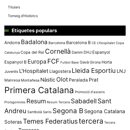
Titulars
Torneig d’Històrics
Etiquetes populars
Badalona
Andorra
Barcelona B
Barcelona
CE L'Hospitalet
Copa
Cornellà
Espanyol
Copa del Rei
Damm
DHJ
Catalunya
FCF
Europa
Espanyol B
Horta
Gavà
Girona
Futbol Base
Lleida Esportiu
L'Hospitalet
LNJ
Llagostera
Juvenils
Olot
Nàstic
Prat
Peralada
Manresa
Montañesa
Primera Catalana
Promoció d'ascens
Resum
Sabadell
Sant
Protagonistes
Resum Tercera
Segona B
Andreu
Segona Catalana
Santboià
Sants
tercera
Temes Federatius
Soteras
Tercera