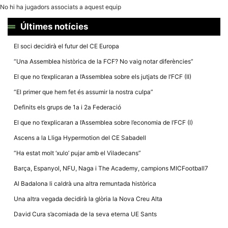
la funcionalitat
No hi ha jugadors associats a aquest equip
i la seva
estructura.
Últimes notícies
El soci decidirà el futur del CE Europa
Experiència
d'usuari
“Una Assemblea històrica de la FCF? No vaig notar diferències”
Alguns
components
El que no t’explicaran a l’Assemblea sobre els jutjats de l’FCF (II)
tècnics del
nostre lloc web
“El primer que hem fet és assumir la nostra culpa”
emmagatzemen
dades en el seu
Definits els grups de 1a i 2a Federació
dispositiu que
permeten que el
El que no t’explicaran a l’Assemblea sobre l’economia de l’FCF (I)
lloc funcioni tan
bé com sigui
Ascens a la Lliga Hypermotion del CE Sabadell
possible. Si
rebutja
“Ha estat molt ‘xulo’ pujar amb el Viladecans”
aquestes
cookies
Barça, Espanyol, NFU, Naga i The Academy, campions MICFootball7
algunes
funcionalitats
Al Badalona li caldrà una altra remuntada històrica
desapareixeran
del lloc web.
Una altra vegada decidirà la glòria la Nova Creu Alta
David Cura s’acomiada de la seva eterna UE Sants