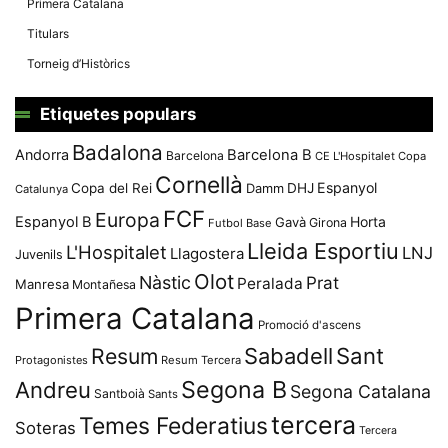
Primera Catalana
Titulars
Torneig d’Històrics
Etiquetes populars
Badalona
Andorra
Barcelona B
Barcelona
CE L'Hospitalet
Copa
Cornellà
Espanyol
Copa del Rei
Damm
DHJ
Catalunya
FCF
Europa
Espanyol B
Horta
Gavà
Girona
Futbol Base
Lleida Esportiu
L'Hospitalet
LNJ
Llagostera
Juvenils
Olot
Nàstic
Prat
Peralada
Manresa
Montañesa
Primera Catalana
Promoció d'ascens
Resum
Sabadell
Sant
Protagonistes
Resum Tercera
Segona B
Andreu
Segona Catalana
Santboià
Sants
tercera
Temes Federatius
Soteras
Tercera