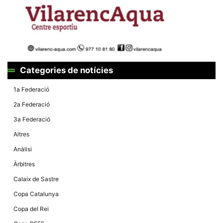
Màrqueting
En compartir
els teus
interessos i
comportament
mentre
navegues pel
nostre lloc
web
incrementes
Categories de notícies
la possibilitat
de mirar
1a Federació
només
anuncis,
2a Federació
ofertes i
contingut
3a Federació
personalitzat.
Altres
Anàlisi
Àrbitres
Calaix de Sastre
Copa Catalunya
Copa del Rei