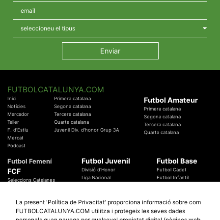
FUTBOLCATALUNYA.COM
Inici
Primera catalana
Futbol Amateur
Notícies
Segona catalana
Primera catalana
Marcador
Tercera catalana
Segona catalana
Taller
Quarta catalana
Tercera catalana
F. d'Estiu
Juvenil Div. d'honor Grup 3A
Quarta catalana
Mercat
Podcast
Futbol Juvenil
Futbol Base
Futbol Femení
FCF
Divisió d'Honor
Futbol Cadet
Liga Nacional
Futbol Infantil
Seleccions Catalanes
Territorials
Futbol Aleví
Entrenadors
Futbol Prebenjamí
Àrbitres
La present 'Política de Privacitat' proporciona informació sobre com
Temes Federatius
FUTBOLCATALUNYA.COM utilitza i protegeix les seves dades
Futbol Catalunya
Especials
personals quan navega per qualsevol propietat digital (pàgines web,