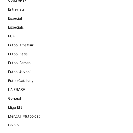
Copa RFEF
Entrevista
Especial
Especials
FCF
Futbol Amateur
Futbol Base
Futbol Femení
Futbol Juvenil
FutbolCatalunya
LA FRASE
General
Lliga Elit
MerCAT #futbolcat
Opinió