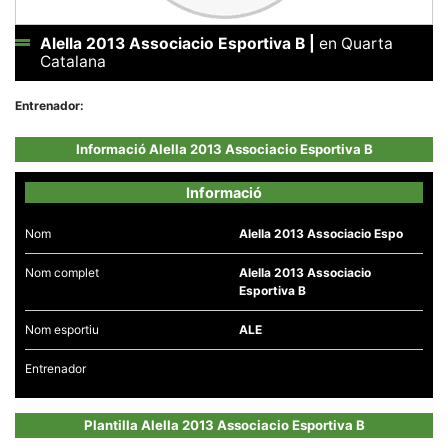
Alella 2013 Associacio Esportiva B
|
en Quarta
Catalana
Entrenador:
Necessàries
Aquestes
Informació Alella 2013 Associacio Esportiva B
cookies no
són
opcionals,
Informació
són
necessàries
per al
Nom
Alella 2013 Associacio Espo
funcionament
tècnic de la
web.
Nom complet
Alella 2013 Associacio
Esportiva B
Nom esportiu
ALE
Estadístiques
Recopilem
dades
Entrenador
estadístiques
de manera
anònima d'ús
Plantilla Alella 2013 Associacio Esportiva B
del lloc web
per a millorar