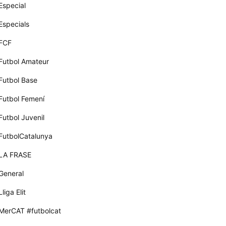
Especial
Especials
FCF
Futbol Amateur
Futbol Base
Futbol Femení
Futbol Juvenil
FutbolCatalunya
LA FRASE
General
Lliga Elit
MerCAT #futbolcat