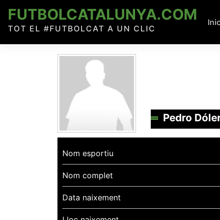
Skip
FUTBOLCATALUNYA.COM
to
Ini
TOT EL #FUTBOLCAT A UN CLIC
content
Pedro Dóle
Nom esportiu
Nom complet
Data naixement
Lloc naixement