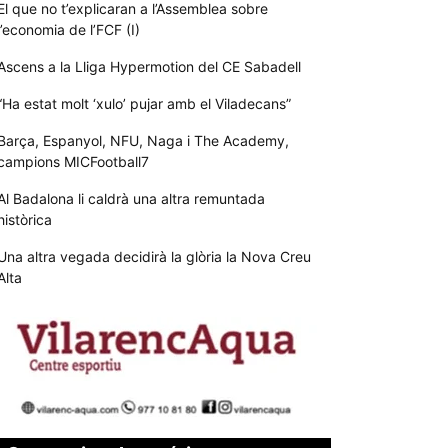
El que no t’explicaran a l’Assemblea sobre
l’economia de l’FCF (I)
Ascens a la Lliga Hypermotion del CE Sabadell
“Ha estat molt ‘xulo’ pujar amb el Viladecans”
Barça, Espanyol, NFU, Naga i The Academy,
campions MICFootball7
Al Badalona li caldrà una altra remuntada
històrica
Una altra vegada decidirà la glòria la Nova Creu
Alta