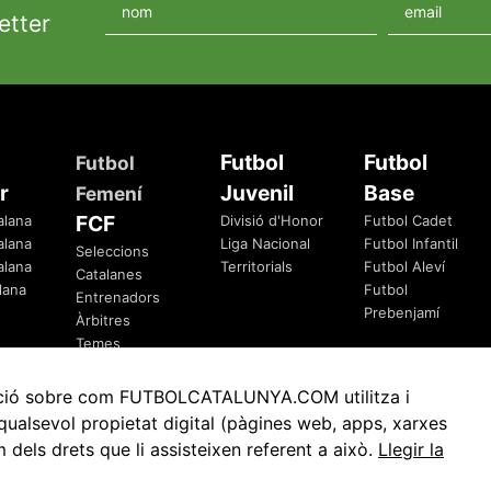
etter
Futbol
Futbol
Futbol
r
Juvenil
Base
Femení
FCF
alana
Divisió d'Honor
Futbol Cadet
alana
Liga Nacional
Futbol Infantil
Seleccions
alana
Territorials
Futbol Aleví
Catalanes
lana
Futbol
Entrenadors
Prebenjamí
Àrbitres
Temes
Federatius
rmació sobre com FUTBOLCATALUNYA.COM utilitza i
ualsevol propietat digital (pàgines web, apps, xarxes
ls drets que li assisteixen referent a això.
Llegir la
Avis Legal
Política de Privacitat
Política de Cookies