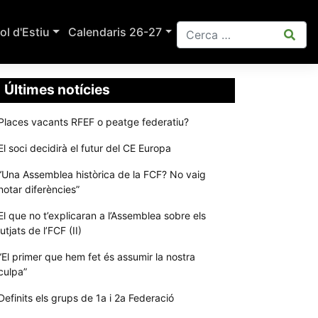
ol d'Estiu
Calendaris 26-27
Últimes notícies
Places vacants RFEF o peatge federatiu?
El soci decidirà el futur del CE Europa
“Una Assemblea històrica de la FCF? No vaig
notar diferències”
El que no t’explicaran a l’Assemblea sobre els
jutjats de l’FCF (II)
“El primer que hem fet és assumir la nostra
culpa”
Definits els grups de 1a i 2a Federació