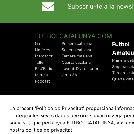
Subscriu-te a la newsl
FUTBOLCATALUNYA.COM
Futbol
Inici
Primera catalana
Notícies
Segona catalana
Amateu
Marcador
Tercera catalana
Primera cat
Taller
Quarta catalana
Segona cat
F. d'Estiu
Juvenil Div. d'honor
Tercera cat
Mercat
Grup 3A
Quarta cata
Podcast
La present 'Política de Privacitat' proporciona info
protegeix les seves dades personals quan navega per q
socials…) que pertanyi a FUTBOLCATALUNYA, així com de
© 2010 - 2026
FutbolCatalunya.com
nostra política de privacitat