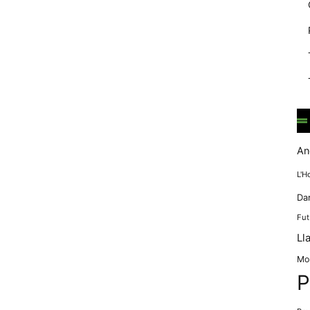
mentre
navegues pel
nostre lloc
web
incrementes la
possibilitat de
mirar només
anuncis,
ofertes i
contingut
personalitzat.
An
L'H
Da
Fut
Ll
Mo
P