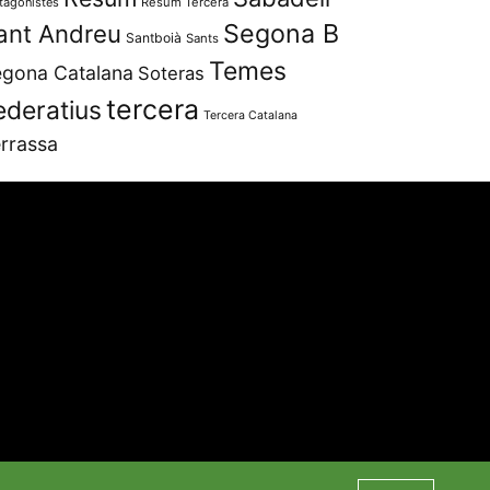
tagonistes
Resum Tercera
Segona B
ant Andreu
Santboià
Sants
Temes
gona Catalana
Soteras
tercera
ederatius
Tercera Catalana
rrassa