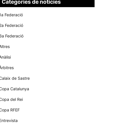
Categories de notícies
1a Federació
2a Federació
3a Federació
Altres
Anàlisi
Àrbitres
Calaix de Sastre
Copa Catalunya
Copa del Rei
Copa RFEF
Entrevista