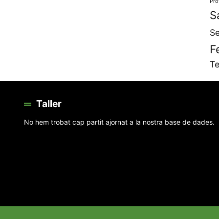
Pro
S
Se
F
Te
Taller
No hem trobat cap partit ajornat a la nostra base de dades.