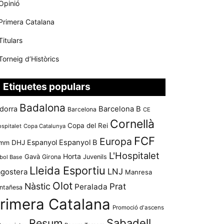
Opinió
Primera Catalana
Titulars
Torneig d’Històrics
Etiquetes populars
Badalona
dorra
Barcelona B
Barcelona
CE
Cornellà
Copa del Rei
ospitalet
Copa Catalunya
FCF
Europa
Espanyol
Espanyol B
mm
DHJ
L'Hospitalet
Horta
Gavà
Girona
Juvenils
bol Base
Lleida Esportiu
LNJ
agostera
Manresa
Olot
Nàstic
Prat
Peralada
ntañesa
rimera Catalana
Promoció d'ascens
Resum
Sabadell