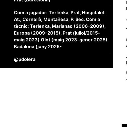
Com a jugador: Terlenka, Prat, Hospitalet
At., Cornellà, Montañesa, P. Sec. Com a
tècnic: Terlenka, Marianao (2006-2009),
Europa (2009-2015), Prat (juliol/2015-
maig 2023) Olot (maig 2023-gener 2025)
Badalona (juny 2025-
@pdolera
Necessàries
Aquestes
cookies no
són
opcionals,
són
necessàries
per al
funcionament
tècnic de la