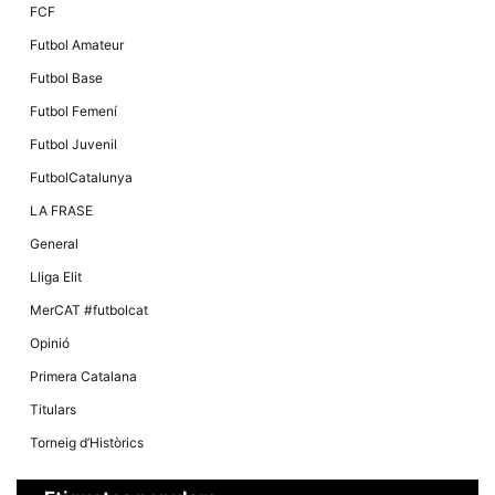
Màrqueting
FCF
En compartir
els teus
Futbol Amateur
interessos i
comportament
Futbol Base
mentre
navegues pel
Futbol Femení
nostre lloc
web
Futbol Juvenil
incrementes
la possibilitat
FutbolCatalunya
de mirar
només
LA FRASE
anuncis,
ofertes i
General
contingut
personalitzat.
Lliga Elit
MerCAT #futbolcat
Opinió
Primera Catalana
Titulars
Torneig d’Històrics