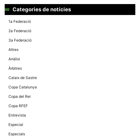
la funcionalitat
i la seva
Categories de notícies
estructura.
1a Federació
2a Federació
Experiència
d'usuari
3a Federació
Alguns
components
Altres
tècnics del
nostre lloc web
Anàlisi
emmagatzemen
dades en el seu
Àrbitres
dispositiu que
permeten que el
Calaix de Sastre
lloc funcioni tan
bé com sigui
Copa Catalunya
possible. Si
rebutja
Copa del Rei
aquestes
cookies
Copa RFEF
algunes
funcionalitats
Entrevista
desapareixeran
del lloc web.
Especial
Especials