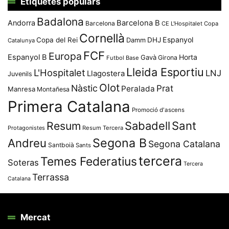
Etiquetes populars
Badalona
Andorra
Barcelona B
Barcelona
CE L'Hospitalet
Copa
Cornellà
Espanyol
Copa del Rei
Damm
DHJ
Catalunya
FCF
Europa
Espanyol B
Horta
Gavà
Girona
Futbol Base
Lleida Esportiu
L'Hospitalet
LNJ
Llagostera
Juvenils
Olot
Nàstic
Prat
Peralada
Manresa
Montañesa
Primera Catalana
Promoció d'ascens
Resum
Sabadell
Sant
Protagonistes
Resum Tercera
Segona B
Andreu
Segona Catalana
Santboià
Sants
tercera
Temes Federatius
Soteras
Tercera
Terrassa
Catalana
Mercat