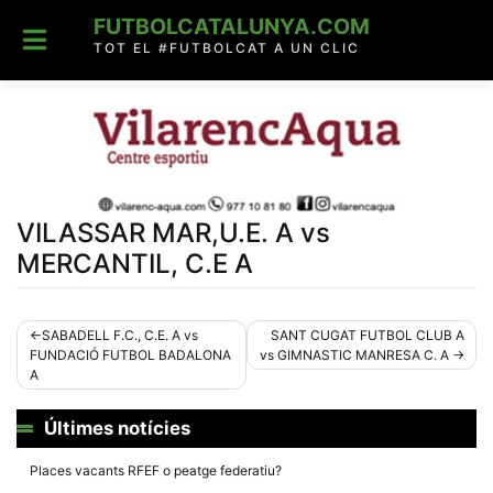
Skip
FUTBOLCATALUNYA.COM
to
content
TOT EL #FUTBOLCAT A UN CLIC
VILASSAR MAR,U.E. A vs
MERCANTIL, C.E A
Navegació
SABADELL F.C., C.E. A vs
SANT CUGAT FUTBOL CLUB A
FUNDACIÓ FUTBOL BADALONA
vs GIMNASTIC MANRESA C. A
d'entrades
A
Últimes notícies
Places vacants RFEF o peatge federatiu?