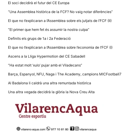
El soci decidirà el futur del CE Europa
“Una Assemblea històrica de la FCF? No vaig notar diferències”
El que no t’explicaran a l’Assemblea sobre els jutjats de l’FCF (II)
“El primer que hem fet és assumir la nostra culpa”
Necessàries
Definits els grups de 1a i 2a Federació
Aquestes
cookies no
El que no t’explicaran a l’Assemblea sobre l’economia de l’FCF (I)
són
opcionals,
Ascens a la Lliga Hypermotion del CE Sabadell
són
necessàries
“Ha estat molt ‘xulo’ pujar amb el Viladecans”
per al
funcionament
Barça, Espanyol, NFU, Naga i The Academy, campions MICFootball7
tècnic de la
web.
Al Badalona li caldrà una altra remuntada històrica
Una altra vegada decidirà la glòria la Nova Creu Alta
Estadístiques
Recopilem
dades
estadístiques
de manera
anònima d'ús
del lloc web
per a millorar