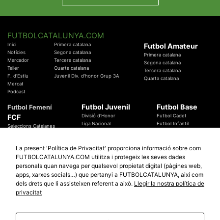
FUTBOLCATALUNYA.COM
Inici
Primera catalana
Futbol Amateur
Notícies
Segona catalana
Primera catalana
Marcador
Tercera catalana
Segona catalana
Taller
Quarta catalana
Tercera catalana
F. d'Estiu
Juvenil Div. d'honor Grup 3A
Quarta catalana
Mercat
Podcast
Futbol Juvenil
Futbol Base
Futbol Femení
FCF
Divisió d'Honor
Futbol Cadet
Liga Nacional
Futbol Infantil
Seleccions Catalanes
Territorials
Futbol Aleví
Entrenadors
Futbol Prebenjamí
Àrbitres
La present 'Política de Privacitat' proporciona informació sobre com
Temes Federatius
FUTBOLCATALUNYA.COM utilitza i protegeix les seves dades
Futbol Catalunya
Especials
personals quan navega per qualsevol propietat digital (pàgines web,
Promocions
Copa Catalunya Absoluta 2019
apps, xarxes socials…) que pertanyi a FUTBOLCATALUNYA, així com
Sortejos
Copa del Rei 2019 - 2020
dels drets que li assisteixen referent a això.
Llegir la nostra política de
Participació
Copa RFEF 2019 - 2020
privacitat
Copa Catalunya Amateur 2019