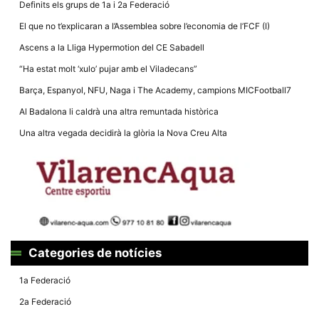
Definits els grups de 1a i 2a Federació
El que no t’explicaran a l’Assemblea sobre l’economia de l’FCF (I)
Ascens a la Lliga Hypermotion del CE Sabadell
“Ha estat molt ‘xulo’ pujar amb el Viladecans”
Necessàries
Barça, Espanyol, NFU, Naga i The Academy, campions MICFootball7
Aquestes
cookies no
Al Badalona li caldrà una altra remuntada històrica
són
opcionals,
Una altra vegada decidirà la glòria la Nova Creu Alta
són
necessàries
per al
funcionament
tècnic de la
web.
Estadístiques
Recopilem
Categories de notícies
dades
estadístiques
1a Federació
de manera
anònima d'ús
2a Federació
del lloc web
per a millorar