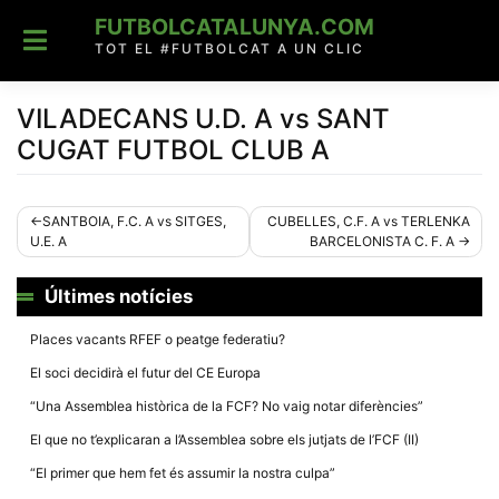
Skip
FUTBOLCATALUNYA.COM
to
content
TOT EL #FUTBOLCAT A UN CLIC
VILADECANS U.D. A vs SANT
CUGAT FUTBOL CLUB A
Navegació
SANTBOIA, F.C. A vs SITGES,
CUBELLES, C.F. A vs TERLENKA
U.E. A
BARCELONISTA C. F. A
d'entrades
Últimes notícies
Places vacants RFEF o peatge federatiu?
El soci decidirà el futur del CE Europa
“Una Assemblea històrica de la FCF? No vaig notar diferències”
El que no t’explicaran a l’Assemblea sobre els jutjats de l’FCF (II)
“El primer que hem fet és assumir la nostra culpa”