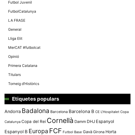
Màrqueting
Futbol Juvenil
En compartir
els teus
FutbolCatalunya
interessos i
comportament
LA FRASE
mentre
navegues pel
General
nostre lloc
web
Lliga Elit
incrementes
la possibilitat
MerCAT #futbolcat
de mirar
només
Opinió
anuncis,
ofertes i
Primera Catalana
contingut
personalitzat.
Titulars
Torneig d’Històrics
Etiquetes populars
Badalona
Andorra
Barcelona B
Barcelona
CE L'Hospitalet
Copa
Cornellà
Espanyol
Copa del Rei
Damm
DHJ
Catalunya
FCF
Europa
Espanyol B
Horta
Gavà
Girona
Futbol Base