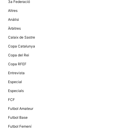
3a Federació
la funcionalitat
i la seva
Altres
estructura.
Anàlisi
Àrbitres
Experiència
d'usuari
Calaix de Sastre
Alguns
components
Copa Catalunya
tècnics del
nostre lloc web
Copa del Rei
emmagatzemen
dades en el seu
Copa RFEF
dispositiu que
permeten que el
Entrevista
lloc funcioni tan
bé com sigui
Especial
possible. Si
rebutja
Especials
aquestes
cookies
FCF
algunes
funcionalitats
Futbol Amateur
desapareixeran
del lloc web.
Futbol Base
Futbol Femení