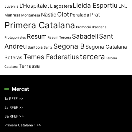
Lleida Esportiu
L'Hospitalet
LNJ
Llagostera
Juvenils
Olot
Nàstic
Prat
Peralada
Manresa
Montañesa
Primera Catalana
Promoció d'ascens
Resum
Sabadell
Sant
Protagonistes
Resum Tercera
Segona B
Andreu
Segona Catalana
Santboià
Sants
tercera
Temes Federatius
Soteras
Tercera
Terrassa
Catalana
Mercat
1a RFEF >>
2a RFEF >>
3a RFEF >>
Primera Catalana 1 >>