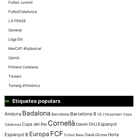
Màrqueting
Futbol Juvenil
En compartir
els teus
FutbolCatalunya
interessos i
comportament
LA FRASE
mentre
navegues pel
General
nostre lloc
web
Lliga Elit
incrementes
la possibilitat
MerCAT #futbolcat
de mirar
només
Opinió
anuncis,
ofertes i
Primera Catalana
contingut
personalitzat.
Titulars
Torneig d’Històrics
Etiquetes populars
Badalona
Andorra
Barcelona B
Barcelona
CE L'Hospitalet
Copa
Cornellà
Espanyol
Copa del Rei
Damm
DHJ
Catalunya
FCF
Europa
Espanyol B
Horta
Gavà
Girona
Futbol Base