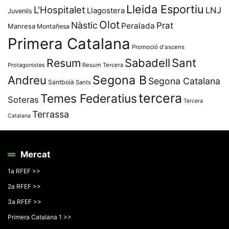
Lleida Esportiu
L'Hospitalet
LNJ
Llagostera
Juvenils
Olot
Nàstic
Prat
Peralada
Manresa
Montañesa
Primera Catalana
Promoció d'ascens
Resum
Sabadell
Sant
Protagonistes
Resum Tercera
Segona B
Andreu
Segona Catalana
Santboià
Sants
tercera
Temes Federatius
Soteras
Tercera
Terrassa
Catalana
Mercat
1a RFEF >>
2a RFEF >>
3a RFEF >>
Primera Catalana 1 >>