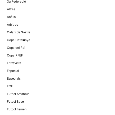
3a Federació
la funcionalitat
i la seva
Altres
estructura.
Anàlisi
Àrbitres
Experiència
d'usuari
Calaix de Sastre
Alguns
components
Copa Catalunya
tècnics del
nostre lloc web
Copa del Rei
emmagatzemen
dades en el seu
Copa RFEF
dispositiu que
permeten que el
Entrevista
lloc funcioni tan
bé com sigui
Especial
possible. Si
rebutja
Especials
aquestes
cookies
FCF
algunes
funcionalitats
Futbol Amateur
desapareixeran
del lloc web.
Futbol Base
Futbol Femení