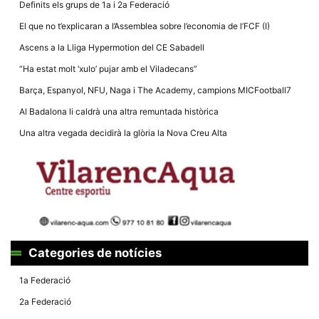
Definits els grups de 1a i 2a Federació
El que no t’explicaran a l’Assemblea sobre l’economia de l’FCF (I)
Ascens a la Lliga Hypermotion del CE Sabadell
“Ha estat molt ‘xulo’ pujar amb el Viladecans”
Necessàries
Barça, Espanyol, NFU, Naga i The Academy, campions MICFootball7
Aquestes
cookies no
Al Badalona li caldrà una altra remuntada històrica
són
opcionals,
Una altra vegada decidirà la glòria la Nova Creu Alta
són
necessàries
per al
funcionament
tècnic de la
web.
Estadístiques
Recopilem
Categories de notícies
dades
estadístiques
1a Federació
de manera
anònima d'ús
2a Federació
del lloc web
per a millorar