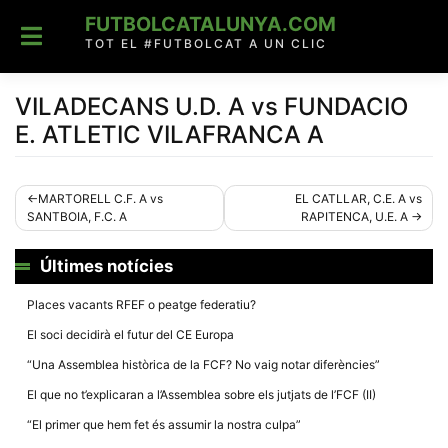
Skip
FUTBOLCATALUNYA.COM
to
content
TOT EL #FUTBOLCAT A UN CLIC
VILADECANS U.D. A vs FUNDACIO
E. ATLETIC VILAFRANCA A
Navegació
MARTORELL C.F. A vs
EL CATLLAR, C.E. A vs
SANTBOIA, F.C. A
RAPITENCA, U.E. A
d'entrades
Últimes notícies
Places vacants RFEF o peatge federatiu?
El soci decidirà el futur del CE Europa
“Una Assemblea històrica de la FCF? No vaig notar diferències”
El que no t’explicaran a l’Assemblea sobre els jutjats de l’FCF (II)
“El primer que hem fet és assumir la nostra culpa”