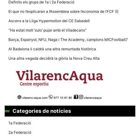
Definits els grups de 1a i 2a Federació
El que no t’explicaran a l’Assemblea sobre l’economia de l’FCF (I)
Ascens a la Lliga Hypermotion del CE Sabadell
“Ha estat molt ‘xulo’ pujar amb el Viladecans”
Necessàries
Barça, Espanyol, NFU, Naga i The Academy, campions MICFootball7
Aquestes
cookies no
Al Badalona li caldrà una altra remuntada històrica
són
opcionals,
Una altra vegada decidirà la glòria la Nova Creu Alta
són
necessàries
per al
funcionament
tècnic de la
web.
Estadístiques
Recopilem
Categories de notícies
dades
estadístiques
1a Federació
de manera
anònima d'ús
2a Federació
del lloc web
per a millorar