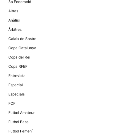
3a Federació
la funcionalitat
i la seva
Altres
estructura.
Anàlisi
Àrbitres
Experiència
d'usuari
Calaix de Sastre
Alguns
components
Copa Catalunya
tècnics del
nostre lloc web
Copa del Rei
emmagatzemen
dades en el seu
Copa RFEF
dispositiu que
permeten que el
Entrevista
lloc funcioni tan
bé com sigui
Especial
possible. Si
rebutja
Especials
aquestes
cookies
FCF
algunes
funcionalitats
Futbol Amateur
desapareixeran
del lloc web.
Futbol Base
Futbol Femení