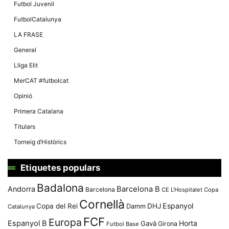
Màrqueting
Futbol Juvenil
En compartir
els teus
FutbolCatalunya
interessos i
comportament
LA FRASE
mentre
navegues pel
General
nostre lloc
web
Lliga Elit
incrementes
la possibilitat
MerCAT #futbolcat
de mirar
només
Opinió
anuncis,
ofertes i
Primera Catalana
contingut
personalitzat.
Titulars
Torneig d’Històrics
Etiquetes populars
Badalona
Andorra
Barcelona B
Barcelona
CE L'Hospitalet
Copa
Cornellà
Espanyol
Copa del Rei
Damm
DHJ
Catalunya
FCF
Europa
Espanyol B
Horta
Gavà
Girona
Futbol Base