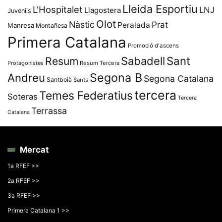
Lleida Esportiu
L'Hospitalet
LNJ
Llagostera
Juvenils
Olot
Nàstic
Prat
Peralada
Manresa
Montañesa
Primera Catalana
Promoció d'ascens
Resum
Sabadell
Sant
Protagonistes
Resum Tercera
Segona B
Andreu
Segona Catalana
Santboià
Sants
tercera
Temes Federatius
Soteras
Tercera
Terrassa
Catalana
Mercat
1a RFEF >>
2a RFEF >>
3a RFEF >>
Primera Catalana 1 >>