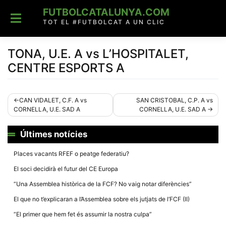
Skip
FUTBOLCATALUNYA.COM
to
content
TOT EL #FUTBOLCAT A UN CLIC
TONA, U.E. A vs L’HOSPITALET,
CENTRE ESPORTS A
Navegació
CAN VIDALET, C.F. A vs
SAN CRISTOBAL, C.P. A vs
CORNELLA, U.E. SAD A
CORNELLA, U.E. SAD A
d'entrades
Últimes notícies
Places vacants RFEF o peatge federatiu?
El soci decidirà el futur del CE Europa
“Una Assemblea històrica de la FCF? No vaig notar diferències”
El que no t’explicaran a l’Assemblea sobre els jutjats de l’FCF (II)
“El primer que hem fet és assumir la nostra culpa”