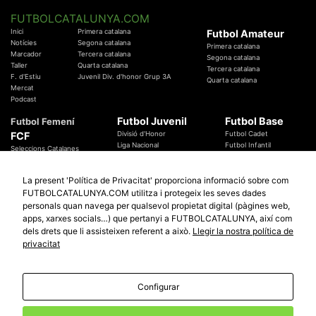
FUTBOLCATALUNYA.COM
Inici
Primera catalana
Futbol Amateur
Notícies
Segona catalana
Primera catalana
Marcador
Tercera catalana
Segona catalana
Taller
Quarta catalana
Tercera catalana
F. d'Estiu
Juvenil Div. d'honor Grup 3A
Quarta catalana
Mercat
Podcast
Futbol Juvenil
Futbol Base
Futbol Femení
FCF
Divisió d'Honor
Futbol Cadet
Liga Nacional
Futbol Infantil
Seleccions Catalanes
Territorials
Futbol Aleví
Entrenadors
Futbol Prebenjamí
Àrbitres
La present 'Política de Privacitat' proporciona informació sobre com
Temes Federatius
FUTBOLCATALUNYA.COM utilitza i protegeix les seves dades
Futbol Catalunya
Especials
personals quan navega per qualsevol propietat digital (pàgines web,
Promocions
Copa Catalunya Absoluta 2019
apps, xarxes socials…) que pertanyi a FUTBOLCATALUNYA, així com
Sortejos
Copa del Rei 2019 - 2020
dels drets que li assisteixen referent a això.
Llegir la nostra política de
Participació
Copa RFEF 2019 - 2020
privacitat
Copa Catalunya Amateur 2019
Configurar
© 2010 - 2026
FutbolCatalunya.com
Avis Legal
Política de Privacitat
Política de Cookies