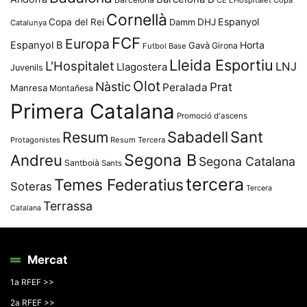
CE L'Hospitalet
Copa
Cornellà
Espanyol
Copa del Rei
Damm
DHJ
Catalunya
FCF
Europa
Espanyol B
Horta
Gavà
Girona
Futbol Base
Lleida Esportiu
L'Hospitalet
LNJ
Llagostera
Juvenils
Olot
Nàstic
Prat
Peralada
Manresa
Montañesa
Primera Catalana
Promoció d'ascens
Resum
Sabadell
Sant
Protagonistes
Resum Tercera
Segona B
Andreu
Segona Catalana
Santboià
Sants
tercera
Temes Federatius
Soteras
Tercera
Terrassa
Catalana
Mercat
1a RFEF >>
2a RFEF >>