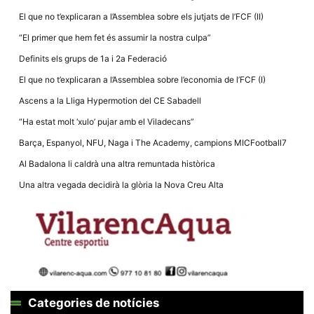
El que no t’explicaran a l’Assemblea sobre els jutjats de l’FCF (II)
“El primer que hem fet és assumir la nostra culpa”
Definits els grups de 1a i 2a Federació
El que no t’explicaran a l’Assemblea sobre l’economia de l’FCF (I)
Necessàries
Aquestes
Ascens a la Lliga Hypermotion del CE Sabadell
cookies no
són
“Ha estat molt ‘xulo’ pujar amb el Viladecans”
opcionals,
són
Barça, Espanyol, NFU, Naga i The Academy, campions MICFootball7
necessàries
per al
Al Badalona li caldrà una altra remuntada històrica
funcionament
tècnic de la
Una altra vegada decidirà la glòria la Nova Creu Alta
web.
Estadístiques
Recopilem
dades
estadístiques
de manera
anònima d'ús
del lloc web
Categories de notícies
per a millorar