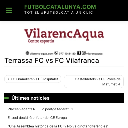
Skip
FUTBOLCATALUNYA.COM
to
content
TOT EL #FUTBOLCAT A UN CLIC
Terrassa FC vs FC Vilafranca
Navegació
EC Granollers vs L´Hospitalet
Castelldefels vs CF Pobla de
Mafumet
d'entrades
Últimes notícies
Places vacants RFEF o peatge federatiu?
El soci decidirà el futur del CE Europa
“Una Assemblea històrica de la FCF? No vaig notar diferències”