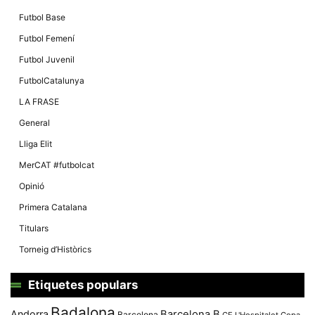
Màrqueting
En compartir
Futbol Base
els teus
interessos i
Futbol Femení
comportament
mentre
Futbol Juvenil
navegues pel
nostre lloc
FutbolCatalunya
web
incrementes
LA FRASE
la possibilitat
de mirar
General
només
anuncis,
Lliga Elit
ofertes i
contingut
MerCAT #futbolcat
personalitzat.
Opinió
Primera Catalana
Titulars
Torneig d’Històrics
Etiquetes populars
Badalona
Andorra
Barcelona B
Barcelona