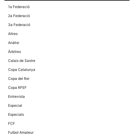
la funcionalitat
i la seva
1a Federació
estructura.
2a Federació
3a Federació
Experiència
Altres
d'usuari
Alguns
Anàlisi
components
tècnics del
Àrbitres
nostre lloc web
emmagatzemen
Calaix de Sastre
dades en el seu
dispositiu que
Copa Catalunya
permeten que el
lloc funcioni tan
Copa del Rei
bé com sigui
possible. Si
Copa RFEF
rebutja
aquestes
Entrevista
cookies
algunes
Especial
funcionalitats
desapareixeran
Especials
del lloc web.
FCF
Futbol Amateur