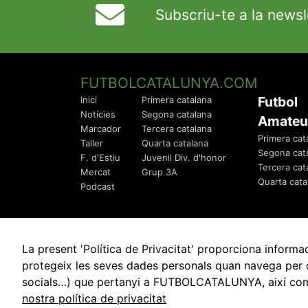
Subscriu-te a la newsl
FUTBOLCATALUNYA.COM
Futbol
Inici
Primera catalana
Notícies
Segona catalana
Amateu
Marcador
Tercera catalana
Primera cat
Taller
Quarta catalana
Segona cat
F. d'Estiu
Juvenil Div. d'honor
Tercera cat
Mercat
Grup 3A
Quarta cata
Podcast
La present 'Política de Privacitat' proporciona info
protegeix les seves dades personals quan navega per q
socials…) que pertanyi a FUTBOLCATALUNYA, així com de
© 2010 - 2026
FutbolCatalunya.com
nostra política de privacitat