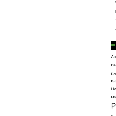
mentre
navegues pel
nostre lloc
web
incrementes la
possibilitat de
mirar només
anuncis,
ofertes i
contingut
personalitzat.
An
L'H
Da
Fut
Ll
Mo
P