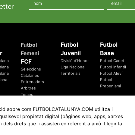
etter
Futbol
Futbol
Futbol
r
Juvenil
Base
Femení
FCF
alana
Divisió d'Honor
Futbol Cadet
alana
Liga Nacional
Futbol Infantil
Seleccions
alana
Territorials
Futbol Aleví
Catalanes
lana
Futbol
Entrenadors
Prebenjamí
Àrbitres
Temes
Federatius
rmació sobre com FUTBOLCATALUNYA.COM utilitza i
ualsevol propietat digital (pàgines web, apps, xarxes
ls drets que li assisteixen referent a això.
Llegir la
Avis Legal
Política de Privacitat
Política de Cookies