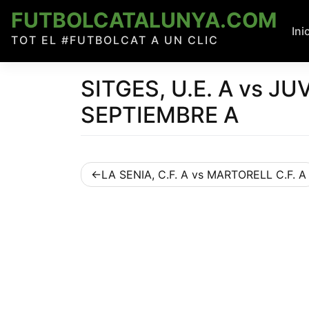
Skip
FUTBOLCATALUNYA.COM
to
Ini
TOT EL #FUTBOLCAT A UN CLIC
content
SITGES, U.E. A vs J
SEPTIEMBRE A
Navegació
LA SENIA, C.F. A vs MARTORELL C.F. A
d'entrades