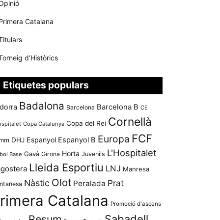
Opinió
Primera Catalana
Titulars
Torneig d’Històrics
Etiquetes populars
Badalona
dorra
Barcelona B
Barcelona
CE
Cornellà
Copa del Rei
ospitalet
Copa Catalunya
FCF
Europa
Espanyol
Espanyol B
mm
DHJ
L'Hospitalet
Horta
Gavà
Girona
Juvenils
bol Base
Lleida Esportiu
LNJ
agostera
Manresa
Olot
Nàstic
Prat
Peralada
ntañesa
rimera Catalana
Promoció d'ascens
Resum
Sabadell