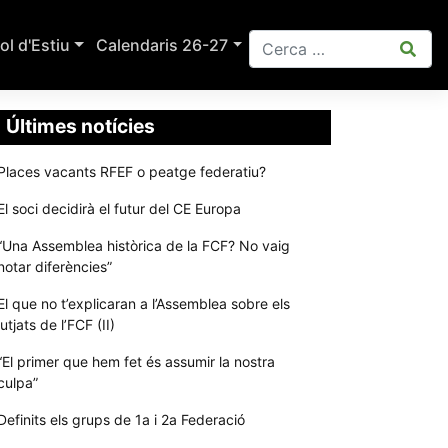
ol d'Estiu
Calendaris 26-27
Últimes notícies
Places vacants RFEF o peatge federatiu?
El soci decidirà el futur del CE Europa
“Una Assemblea històrica de la FCF? No vaig
notar diferències”
El que no t’explicaran a l’Assemblea sobre els
jutjats de l’FCF (II)
“El primer que hem fet és assumir la nostra
culpa”
Definits els grups de 1a i 2a Federació