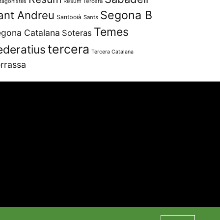
tagonistes
Resum Tercera
Segona B
ant Andreu
Santboià
Sants
Temes
gona Catalana
Soteras
tercera
ederatius
Tercera Catalana
rrassa