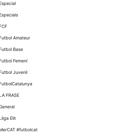
Especial
Especials
FCF
Futbol Amateur
Futbol Base
Futbol Femení
Futbol Juvenil
FutbolCatalunya
LA FRASE
General
Lliga Elit
MerCAT #futbolcat