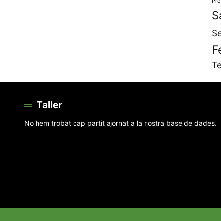
Pro
S
Se
F
Te
Taller
No hem trobat cap partit ajornat a la nostra base de dades.