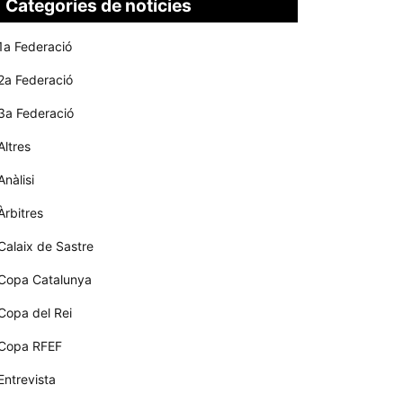
Categories de notícies
1a Federació
2a Federació
3a Federació
Altres
Anàlisi
Àrbitres
Calaix de Sastre
Copa Catalunya
Copa del Rei
Copa RFEF
Entrevista