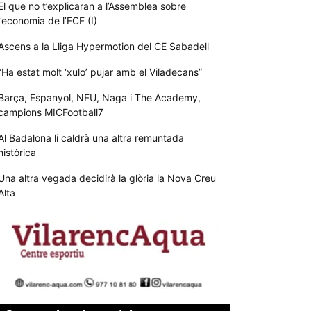
El que no t’explicaran a l’Assemblea sobre
l’economia de l’FCF (I)
Ascens a la Lliga Hypermotion del CE Sabadell
“Ha estat molt ‘xulo’ pujar amb el Viladecans”
Barça, Espanyol, NFU, Naga i The Academy,
campions MICFootball7
Al Badalona li caldrà una altra remuntada
històrica
Una altra vegada decidirà la glòria la Nova Creu
Alta