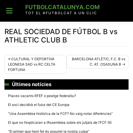
Skip
FUTBOLCATALUNYA.COM
to
content
TOT EL #FUTBOLCAT A UN CLIC
REAL SOCIEDAD DE FÚTBOL B vs
ATHLETIC CLUB B
Navegació
CULTURAL Y DEPORTIVA
BARCELONA ATLÈTIC, F.C. B vs
LEONESA SAD vs RC CELTA
C. AT. OSASUNA B
d'entrades
FORTUNA
Últimes notícies
Places vacants RFEF o peatge federatiu?
El soci decidirà el futur del CE Europa
“Una Assemblea històrica de la FCF? No vaig notar diferències”
El que no t’explicaran a l’Assemblea sobre els jutjats de l’FCF (II)
“El primer que hem fet és assumir la nostra culpa”