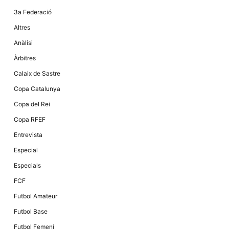
la funcionalitat
i la seva
3a Federació
estructura.
Altres
Anàlisi
Experiència
Àrbitres
d'usuari
Alguns
Calaix de Sastre
components
tècnics del
Copa Catalunya
nostre lloc web
emmagatzemen
Copa del Rei
dades en el seu
dispositiu que
Copa RFEF
permeten que el
lloc funcioni tan
Entrevista
bé com sigui
possible. Si
Especial
rebutja
aquestes
Especials
cookies
algunes
FCF
funcionalitats
desapareixeran
Futbol Amateur
del lloc web.
Futbol Base
Futbol Femení