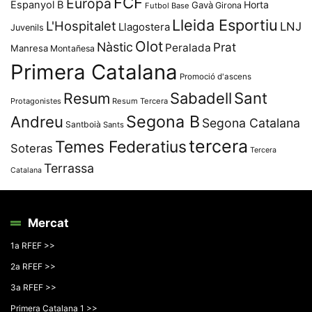
FCF
Europa
Espanyol B
Horta
Gavà
Girona
Futbol Base
Lleida Esportiu
L'Hospitalet
LNJ
Llagostera
Juvenils
Olot
Nàstic
Prat
Peralada
Manresa
Montañesa
Primera Catalana
Promoció d'ascens
Resum
Sabadell
Sant
Protagonistes
Resum Tercera
Segona B
Andreu
Segona Catalana
Santboià
Sants
tercera
Temes Federatius
Soteras
Tercera
Terrassa
Catalana
Mercat
1a RFEF >>
2a RFEF >>
3a RFEF >>
Primera Catalana 1 >>