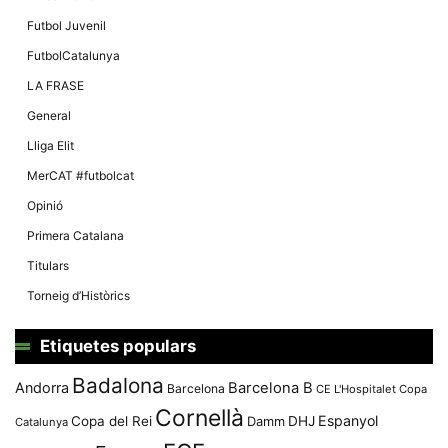
Màrqueting
En compartir
Futbol Juvenil
els teus
interessos i
FutbolCatalunya
comportament
mentre
LA FRASE
navegues pel
nostre lloc
General
web
incrementes
Lliga Elit
la possibilitat
de mirar
MerCAT #futbolcat
només
anuncis,
Opinió
ofertes i
contingut
Primera Catalana
personalitzat.
Titulars
Torneig d’Històrics
Etiquetes populars
Badalona
Andorra
Barcelona B
Barcelona
CE L'Hospitalet
Copa
Cornellà
Espanyol
Copa del Rei
Damm
DHJ
Catalunya