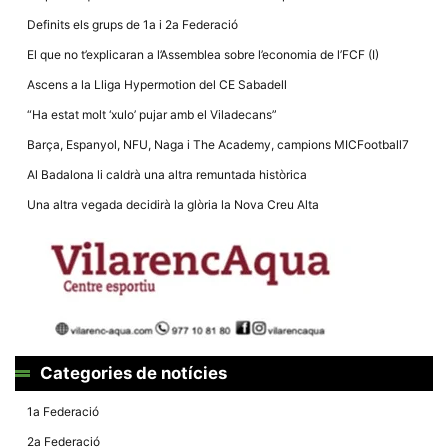
Definits els grups de 1a i 2a Federació
El que no t’explicaran a l’Assemblea sobre l’economia de l’FCF (I)
Ascens a la Lliga Hypermotion del CE Sabadell
“Ha estat molt ‘xulo’ pujar amb el Viladecans”
Necessàries
Aquestes
Barça, Espanyol, NFU, Naga i The Academy, campions MICFootball7
cookies no
són
Al Badalona li caldrà una altra remuntada històrica
opcionals,
són
Una altra vegada decidirà la glòria la Nova Creu Alta
necessàries
per al
funcionament
tècnic de la
web.
Estadístiques
Recopilem
dades
Categories de notícies
estadístiques
de manera
anònima d'ús
1a Federació
del lloc web
per a millorar
2a Federació