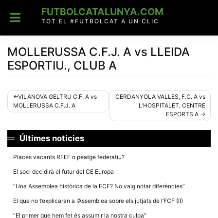
Skip
FUTBOLCATALUNYA.COM
to
content
TOT EL #FUTBOLCAT A UN CLIC
MOLLERUSSA C.F.J. A vs LLEIDA
ESPORTIU., CLUB A
Navegació
VILANOVA GELTRU C.F. A vs
CERDANYOLA VALLES, F.C. A vs
MOLLERUSSA C.F.J. A
L’HOSPITALET, CENTRE
d'entrades
ESPORTS A
Últimes notícies
Places vacants RFEF o peatge federatiu?
El soci decidirà el futur del CE Europa
“Una Assemblea històrica de la FCF? No vaig notar diferències”
El que no t’explicaran a l’Assemblea sobre els jutjats de l’FCF (II)
“El primer que hem fet és assumir la nostra culpa”