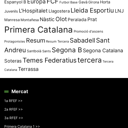
FCF
Europa
Espanyol B
Horta
Gavà
Girona
Futbol Base
Lleida Esportiu
L'Hospitalet
LNJ
Llagostera
Juvenils
Olot
Nàstic
Prat
Peralada
Manresa
Montañesa
Primera Catalana
Promoció d'ascens
Resum
Sabadell
Sant
Protagonistes
Resum Tercera
Segona B
Andreu
Segona Catalana
Santboià
Sants
tercera
Temes Federatius
Soteras
Tercera
Terrassa
Catalana
Mercat
1a RFEF >>
2a RFEF >>
3a RFEF >>
Primera Catalana 1 >>