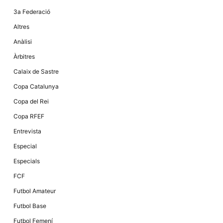
la funcionalitat
i la seva
3a Federació
estructura.
Altres
Anàlisi
Experiència
Àrbitres
d'usuari
Alguns
Calaix de Sastre
components
tècnics del
Copa Catalunya
nostre lloc web
emmagatzemen
Copa del Rei
dades en el seu
dispositiu que
Copa RFEF
permeten que el
lloc funcioni tan
Entrevista
bé com sigui
possible. Si
Especial
rebutja
aquestes
Especials
cookies
algunes
FCF
funcionalitats
desapareixeran
Futbol Amateur
del lloc web.
Futbol Base
Futbol Femení