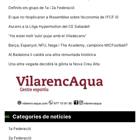
Definits els grups de 1a i 2a Federació
El que no t’explicaran a l’Assemblea sobre l’economia de l’FCF (I)
Ascens a la Lliga Hypermotion del CE Sabadell
“Ha estat molt ‘xulo’ pujar amb el Viladecans”
Necessàries
Aquestes
Barça, Espanyol, NFU, Naga i The Academy, campions MICFootball7
cookies no
són
Al Badalona li caldrà una altra remuntada històrica
opcionals,
són
Una altra vegada decidirà la glòria la Nova Creu Alta
necessàries
per al
funcionament
tècnic de la
web.
Estadístiques
Recopilem
dades
Categories de notícies
estadístiques
de manera
anònima d'ús
1a Federació
del lloc web
per a millorar
2a Federació