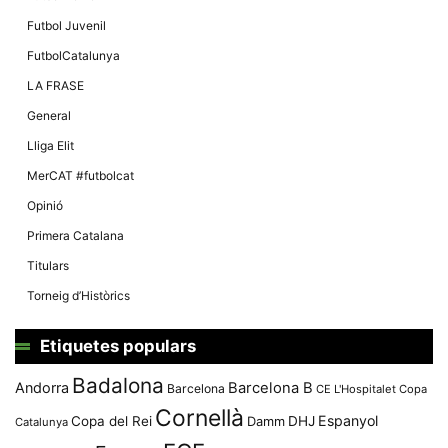
Màrqueting
En compartir
Futbol Juvenil
els teus
interessos i
FutbolCatalunya
comportament
mentre
LA FRASE
navegues pel
nostre lloc
General
web
incrementes
Lliga Elit
la possibilitat
de mirar
MerCAT #futbolcat
només
anuncis,
Opinió
ofertes i
contingut
Primera Catalana
personalitzat.
Titulars
Torneig d’Històrics
Etiquetes populars
Badalona
Andorra
Barcelona B
Barcelona
CE L'Hospitalet
Copa
Cornellà
Espanyol
Copa del Rei
Damm
DHJ
Catalunya